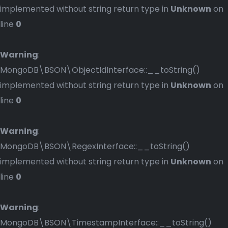
implemented without string return type in
Unknown
on
line
0
Warning
:
MongoDB\BSON\ObjectIdInterface::__toString()
implemented without string return type in
Unknown
on
line
0
Warning
:
MongoDB\BSON\RegexInterface::__toString()
implemented without string return type in
Unknown
on
line
0
Warning
:
MongoDB\BSON\TimestampInterface::__toString()