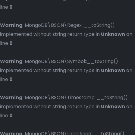
line
0
Warning
: MongoDB\BSON\Regex::__toString()
implemented without string return type in
Unknown
on
line
0
Warning
: MongoDB\BSON\Symbol::__toString()
implemented without string return type in
Unknown
on
line
0
Warning
: MongoDB\BSON\Timestamp::__toString()
implemented without string return type in
Unknown
on
line
0
Warning
: MongoDB\BSON\Undefined::__toString()