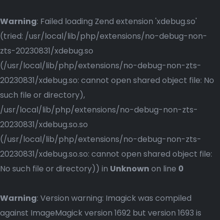
Warning
: Failed loading Zend extension 'xdebug.so'
(tried: /usr/local/lib/php/extensions/no-debug-non-
zts-20230831/xdebug.so
(/usr/local/lib/php/extensions/no-debug-non-zts-
20230831/xdebug.so: cannot open shared object file: No
such file or directory),
/usr/local/lib/php/extensions/no-debug-non-zts-
20230831/xdebug.so.so
(/usr/local/lib/php/extensions/no-debug-non-zts-
20230831/xdebug.so.so: cannot open shared object file:
No such file or directory)) in
Unknown
on line
0
Warning
: Version warning: Imagick was compiled
against ImageMagick version 1692 but version 1693 is