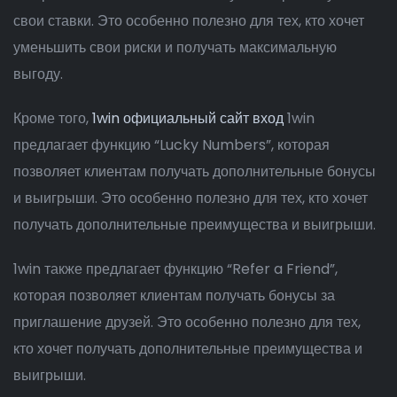
свои ставки. Это особенно полезно для тех, кто хочет
уменьшить свои риски и получать максимальную
выгоду.
Кроме того,
1win официальный сайт вход
1win
предлагает функцию “Lucky Numbers”, которая
позволяет клиентам получать дополнительные бонусы
и выигрыши. Это особенно полезно для тех, кто хочет
получать дополнительные преимущества и выигрыши.
1win также предлагает функцию “Refer a Friend”,
которая позволяет клиентам получать бонусы за
приглашение друзей. Это особенно полезно для тех,
кто хочет получать дополнительные преимущества и
выигрыши.