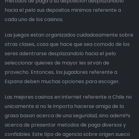
metodos de paga a su disposicion desplazandolo
hacia el pelo sus depositos minimos referente a
cada uno de los casinos.
Las juegos estan organizados cuidadosamente sobre
otras clases, cosa que hace que sea comodo de los
seres adentrarse desplazandolo hacia el pelo
seleccionar quienes de mayor les sirvan de
provecho. Entonces, los jugadores referente a
Espana deben muchas opciones para escoger.
Las mejores casinos en internet referente a Chile no
unicamente si no le importa hacerse amiga de la
grasa basan acerca de una seguridad, sino ademi?s
acerca de presentar metodos de paga diversos y
confiables. Este tipo de agencia sobre origen sueco