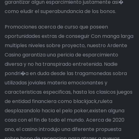
garantizar algun esparcimiento justamente asi�
como eludir el superabundancia de los bonos.
Promociones acerca de curso que poseen
oportunidades extras de conseguir Con manga larga
multiples niveles sobre proyecto, nuestro Ardente
Casino garantiza una pericia de esparcimiento
diversa y no ha transpirado entretenida. Nadie
pondri�a en duda desde las tragamonedas sobra
utilizadas joviales materia emocionantes y
caracteristicas especificas, hasta los clasicos juegos
de entidad financiera como blackjack,ruleta
desplazandolo hacia el pelo poker,existen alguna
cosa con el fin de todo el mundo. Acerca de 2020
ano, el casino introdujo una diferente propuesta
sobre bono de recepcion para atraer a nuevos