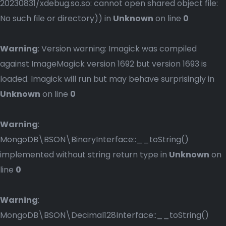
20230831/xdebug.so.so: cannot open shared object file:
No such file or directory)) in
Unknown
on line
0
Warning
: Version warning: Imagick was compiled
against ImageMagick version 1692 but version 1693 is
loaded. Imagick will run but may behave surprisingly in
Unknown
on line
0
Warning
:
MongoDB\BSON\BinaryInterface::__toString()
implemented without string return type in
Unknown
on
line
0
Warning
:
MongoDB\BSON\Decimal128Interface::__toString()