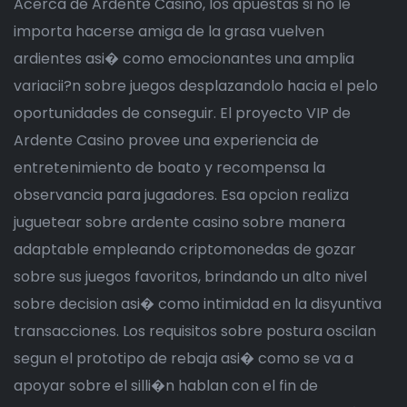
Acerca de Ardente Casino, los apuestas si no le
importa hacerse amiga de la grasa vuelven
ardientes asi� como emocionantes una amplia
variacii?n sobre juegos desplazandolo hacia el pelo
oportunidades de conseguir. El proyecto VIP de
Ardente Casino provee una experiencia de
entretenimiento de boato y recompensa la
observancia para jugadores. Esa opcion realiza
juguetear sobre ardente casino sobre manera
adaptable empleando criptomonedas de gozar
sobre sus juegos favoritos, brindando un alto nivel
sobre decision asi� como intimidad en la disyuntiva
transacciones. Los requisitos sobre postura oscilan
segun el prototipo de rebaja asi� como se va a
apoyar sobre el silli�n hablan con el fin de