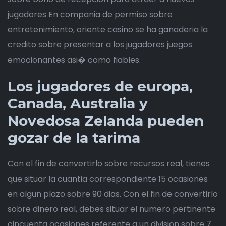
jugadores En compania de permiso sobre
entretenimiento, oriente casino se ha ganaderia la
credito sobre presentar a los jugadores juegos
emocionantes asi� como fiables.
Los jugadores de europa,
Canada, Australia y
Novedosa Zelanda pueden
gozar de la tarima
Con el fin de convertirlo sobre recursos real, tienes
que situar la cuantia correspondiente 15 ocasiones
en algun plazo sobre 90 dias. Con el fin de convertirlo
sobre dinero real, debes situar el numero pertinente
cincuenta ocasiones referente a un division sobre 7