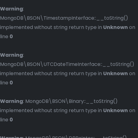
Warning
:
MongoDB\BSON\TimestampInterface::__toString()
implemented without string return type in
Unknown
on
line
0
Warning
:
MongoDB\BSON\UTCDateTimeInterface::__toString()
implemented without string return type in
Unknown
on
line
0
Warning
: MongoDB\BSON\Binary::__toString()
implemented without string return type in
Unknown
on
line
0