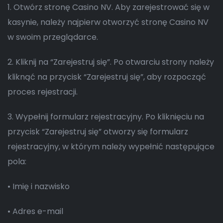
1. Otwórz stronę Casino NV. Aby zarejestrować się w
kasynie, należy najpierw otworzyć stronę Casino NV
w swoim przeglądarce.
2. Kliknij na “Zarejestruj się”. Po otwarciu strony należy
kliknąć na przycisk “Zarejestruj się”, aby rozpocząć
proces rejestracji.
3. Wypełnij formularz rejestracyjny. Po kliknięciu na
przycisk “Zarejestruj się” otworzy się formularz
rejestracyjny, w którym należy wypełnić następujące
pola:
• Imię i nazwisko
• Adres e-mail