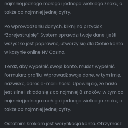
najmniej jednego małego i jednego wielkiego znaku, a
także co najmniej jednej cyfry.
Po wprowadzeniu danych, kliknij na przycisk
“Zarejestruj się”. System sprawdzi twoje dane i jeśli
wszystko jest poprawne, utworzy się dla Ciebie konto
w kasynie online NV Casino.
Teraz, aby wypełnić swoje konto, musisz wypełnić
formularz profilu. Wprowadź swoje dane, w tym imię,
nazwisko, adres e-mail i hasło. Upewnij się, że hasło
jest silne i składa się z co najmniej 8 znaków, w tym co
najmniej jednego małego i jednego wielkiego znaku, a
także co najmniej jednej cyfry.
Ostatnim krokiem jest weryfikacja konta. Otrzymasz