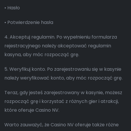
• Hasło
• Potwierdzenie hasła
4. Akceptuj regulamin. Po wypełnieniu formularza
rejestracyjnego należy akceptować regulamin
kasyna, aby móc rozpocząć grę.
5. Weryfikuj konto. Po zarejestrowaniu się w kasynie
należy weryfikować konto, aby móc rozpocząć grę.
Teraz, gdy jesteś zarejestrowany w kasynie, możesz
rozpocząć grę i korzystać z różnych gier i atrakcji,
które oferuje Casino NV.
Warto zauważyć, że Casino NV oferuje także różne