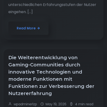
unterschiedlichen Erfahrungsstufen der Nutzer
eingehen. […]
Read More
Die Weiterentwicklung von
Gaming-Communities durch
innovative Technologien und
moderne Funktionen mit
Funktionen zur Verbesserung der
Nutzererfahrung
wpadminerlzp
May 19, 2026
4 min read