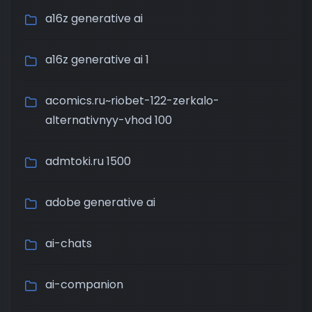
a16z generative ai
a16z generative ai 1
acomics.ru~riobet-122-zerkalo-
alternativnyy-vhod 100
admtoki.ru 1500
adobe generative ai
ai-chats
ai-companion