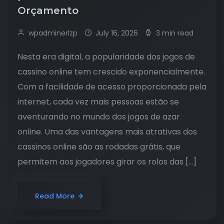
Orçamento
wpadminerlzp
July 16, 2026
3 min read
Nesta era digital, a popularidade dos jogos de
cassino online tem crescido exponencialmente.
Com a facilidade de acesso proporcionada pela
internet, cada vez mais pessoas estão se
aventurando no mundo dos jogos de azar
online. Uma das vantagens mais atrativas dos
cassinos online são as rodadas grátis, que
permitem aos jogadores girar os rolos das […]
Read More