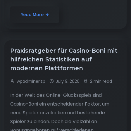
Read More
Praxisratgeber für Casino-Boni mit
hilfreichen Statistiken auf
modernen Plattformen
wpadminerlzp
July 9, 2026
2 min read
In der Welt des Online-Glücksspiels sind
Casino-Boni ein entscheidender Faktor, um
neue Spieler anzulocken und bestehende
Spieler zu binden. Doch die Vielzahl an
Bonusangeboten auf verschiedenen