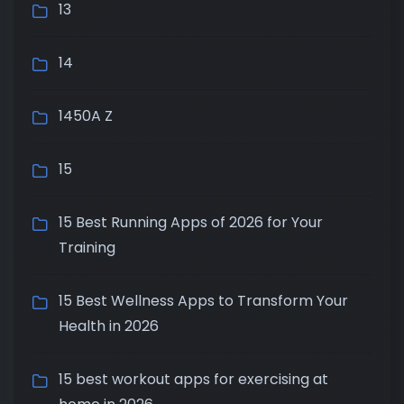
13
14
1450A Z
15
15 Best Running Apps of 2026 for Your
Training
15 Best Wellness Apps to Transform Your
Health in 2026
15 best workout apps for exercising at