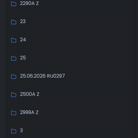
2290A Z
23
24
25
25.06.2026 RU0297
2500A Z
2999A Z
3