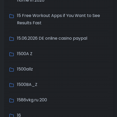
home in 2026
15 Free Workout Apps if You Want to See
Results Fast
15.06.2026 DE online casino paypal
1500A Z
1500allz
1500BA_Z
1586vkg.ru 200
16