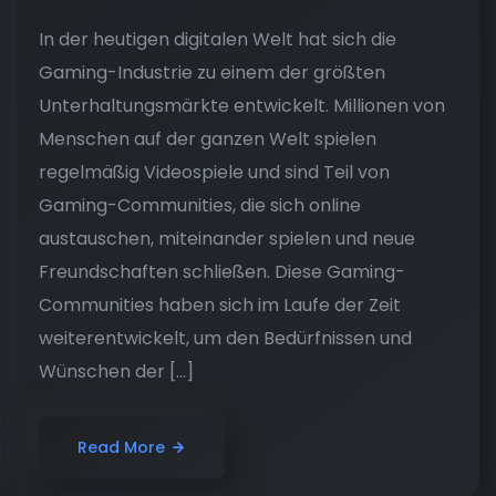
In der heutigen digitalen Welt hat sich die
Gaming-Industrie zu einem der größten
Unterhaltungsmärkte entwickelt. Millionen von
Menschen auf der ganzen Welt spielen
regelmäßig Videospiele und sind Teil von
Gaming-Communities, die sich online
austauschen, miteinander spielen und neue
Freundschaften schließen. Diese Gaming-
Communities haben sich im Laufe der Zeit
weiterentwickelt, um den Bedürfnissen und
Wünschen der […]
Read More