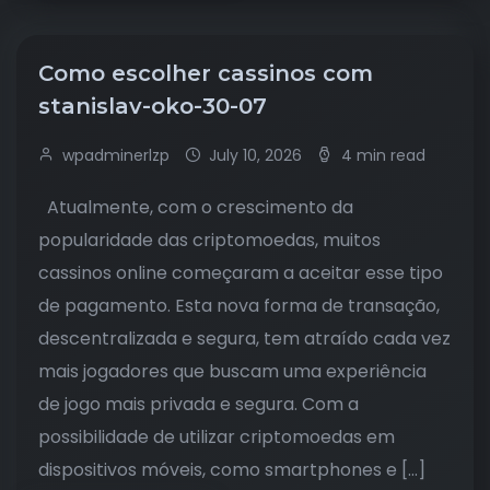
Como escolher cassinos com
stanislav-oko-30-07
wpadminerlzp
July 10, 2026
4 min read
Atualmente, com o crescimento da
popularidade das criptomoedas, muitos
cassinos online começaram a aceitar esse tipo
de pagamento. Esta nova forma de transação,
descentralizada e segura, tem atraído cada vez
mais jogadores que buscam uma experiência
de jogo mais privada e segura. Com a
possibilidade de utilizar criptomoedas em
dispositivos móveis, como smartphones e […]