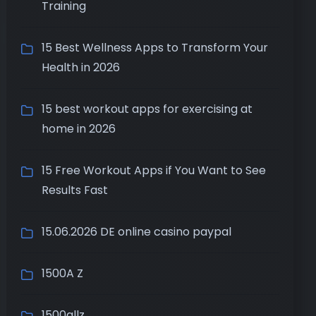
Training
15 Best Wellness Apps to Transform Your
Health in 2026
15 best workout apps for exercising at
home in 2026
15 Free Workout Apps if You Want to See
Results Fast
15.06.2026 DE online casino paypal
1500A Z
1500allz