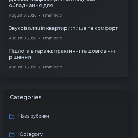
обладнання для
August 8, 2026
1 min read
Звукоізоляція квартири: тиша та комфорт
August 8, 2026
1 min read
Підлога в гаражі: практичні та довговічні
рішення
August 8, 2026
1 min read
Categories
! Без рубрики
!Category