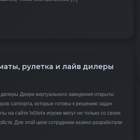
оматы, рулетка и лайв дилеры
йв дилеры Двери виртуального заведения открыты
ров саппорта, которые готовы к решению задач
ы на сайте 1xSlots игроки могут не только со своих
ойств. Для этой цели сотрудники казино разработали