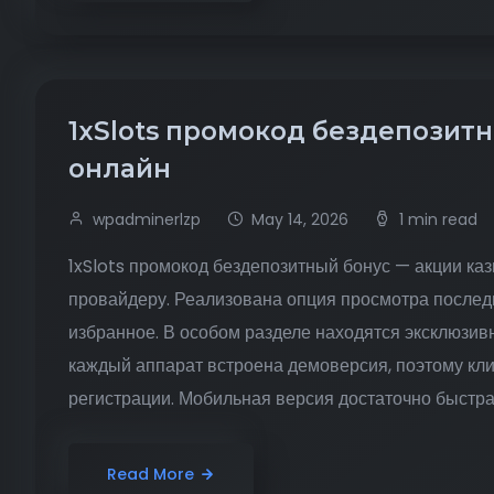
1xSlots промокод бездепозит
онлайн
wpadminerlzp
May 14, 2026
1 min read
1xSlots промокод бездепозитный бонус — акции ка
провайдеру. Реализована опция просмотра послед
избранное. В особом разделе находятся эксклюзивн
каждый аппарат встроена демоверсия, поэтому кли
регистрации. Мобильная версия достаточно быстра
Read More