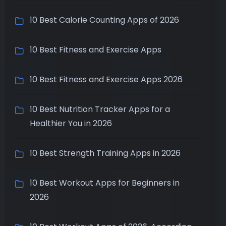
10 Best Calorie Counting Apps of 2026
10 Best Fitness and Exercise Apps
10 Best Fitness and Exercise Apps 2026
10 Best Nutrition Tracker Apps for a
Healthier You in 2026
10 Best Strength Training Apps in 2026
10 Best Workout Apps for Beginners in
2026