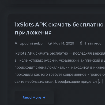
1xSlots APK скачать бесплатн
приложения
wpadminerlzp
May 14, 2026
1 min read
1xSlots APK скачать бесплатно — последняя верси
в числе которых русский, украинский, английский 
происходит смена локализации, находится в нижней
проходила как того требует современное игровое 
сайте необязательная. Верификацию придется […]
Read More