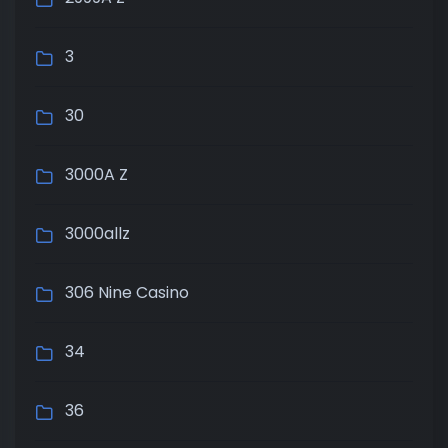
3
30
3000A Z
3000allz
306 Nine Casino
34
36