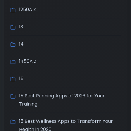
1250A Z
13
14
1450A Z
15
15 Best Running Apps of 2026 for Your
Training
15 Best Wellness Apps to Transform Your
Health in 2026