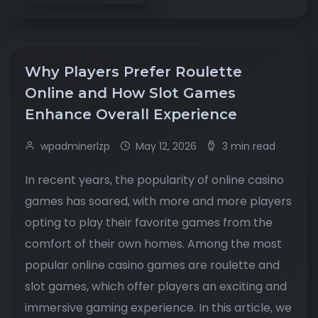
Why Players Prefer Roulette
Online and How Slot Games
Enhance Overall Experience
wpadminerlzp
May 12, 2026
3 min read
In recent years, the popularity of online casino
games has soared, with more and more players
opting to play their favorite games from the
comfort of their own homes. Among the most
popular online casino games are roulette and
slot games, which offer players an exciting and
immersive gaming experience. In this article, we