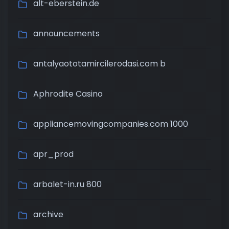
alt-eberstein.de
announcements
antalyaototamircilerodasi.com b
Aphrodite Casino
appliancemovingcompanies.com 1000
apr_prod
arbalet-in.ru 800
archive