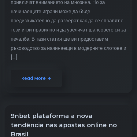
привличат вниманието на мнозина. Но за
начинаещите играчи може да бъде
предизвикателно да разберат как да се справят с
тези игри правилно и да увеличат шансовете си за
печалба. В тази статия ще ви предоставим
ръководство за начинаещи в модерните слотове и
[…]
Read More
9nbet plataforma a nova
tendência nas apostas online no
Brasil