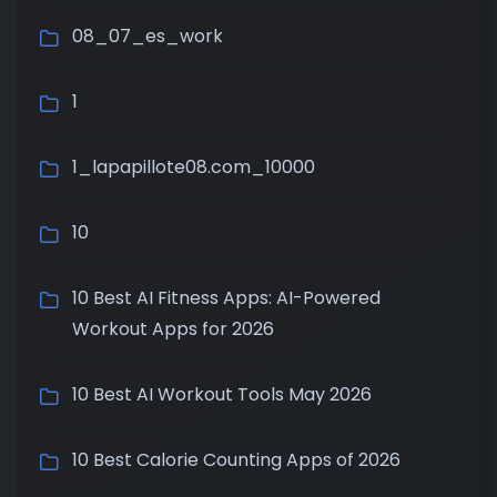
08_07_es_work
1
1_lapapillote08.com_10000
10
10 Best AI Fitness Apps: AI-Powered
Workout Apps for 2026
10 Best AI Workout Tools May 2026
10 Best Calorie Counting Apps of 2026