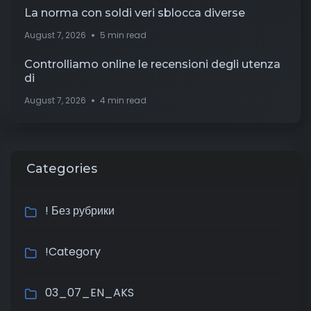
La norma con soldi veri sblocca diverse
August 7, 2026
5 min read
Controlliamo online le recensioni degli utenza
di
August 7, 2026
4 min read
Categories
! Без рубрики
!Category
03_07_EN_AKS