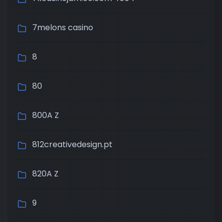
7melons casino
8
80
800A Z
812creativedesign.pt
820A Z
9