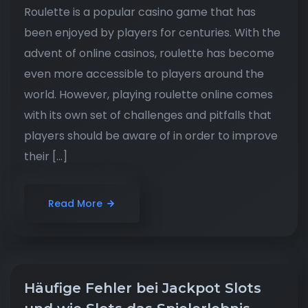
Roulette is a popular casino game that has
been enjoyed by players for centuries. With the
advent of online casinos, roulette has become
even more accessible to players around the
world. However, playing roulette online comes
with its own set of challenges and pitfalls that
players should be aware of in order to improve
their […]
Read More
Häufige Fehler bei Jackpot Slots