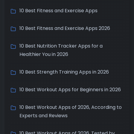
10 Best Fitness and Exercise Apps
10 Best Fitness and Exercise Apps 2026
10 Best Nutrition Tracker Apps for a
Healthier You in 2026
10 Best Strength Training Apps in 2026
10 Best Workout Apps for Beginners in 2026
10 Best Workout Apps of 2026, According to
Experts and Reviews
10 Best Workout Apps of 2026, Tested by