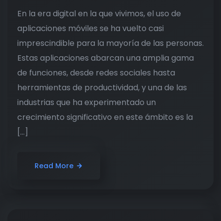
En la era digital en la que vivimos, el uso de
aplicaciones móviles se ha vuelto casi
imprescindible para la mayoría de las personas.
Estas aplicaciones abarcan una amplia gama
de funciones, desde redes sociales hasta
herramientas de productividad, y una de las
industrias que ha experimentado un
crecimiento significativo en este ámbito es la
[…]
Read More