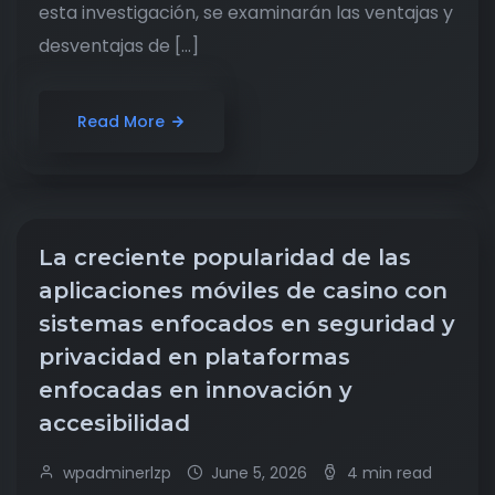
esta investigación, se examinarán las ventajas y
desventajas de […]
Read More
La creciente popularidad de las
aplicaciones móviles de casino con
sistemas enfocados en seguridad y
privacidad en plataformas
enfocadas en innovación y
accesibilidad
wpadminerlzp
June 5, 2026
4 min read