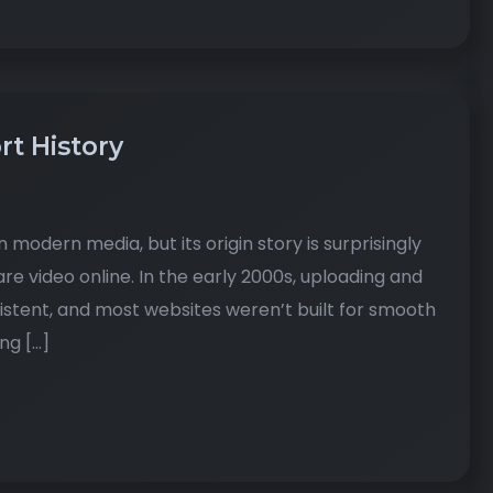
rt History
 modern media, but its origin story is surprisingly
e video online. In the early 2000s, uploading and
sistent, and most websites weren’t built for smooth
ng […]