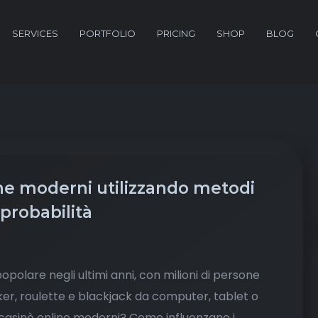
SERVICES
PORTFOLIO
PRICING
SHOP
BLOG
line moderni utilizzando metodi
e probabilità
opolare negli ultimi anni, con milioni di persone
er, roulette e blackjack da computer, tablet o
 casinò online moderni? Come influenzano i