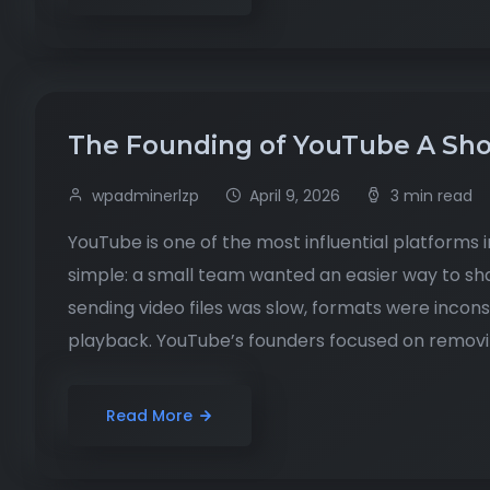
The Founding of YouTube A Sho
wpadminerlzp
April 9, 2026
3 min read
YouTube is one of the most influential platforms in
simple: a small team wanted an easier way to shar
sending video files was slow, formats were incon
playback. YouTube’s founders focused on removi
Read More