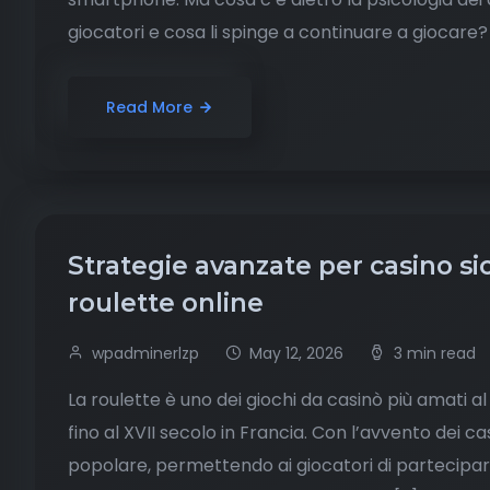
giocatori e cosa li spinge a continuare a giocare?
Read More
Strategie avanzate per casino sic
roulette online
wpadminerlzp
May 12, 2026
3 min read
La roulette è uno dei giochi da casinò più amati a
fino al XVII secolo in Francia. Con l’avvento dei c
popolare, permettendo ai giocatori di partecip