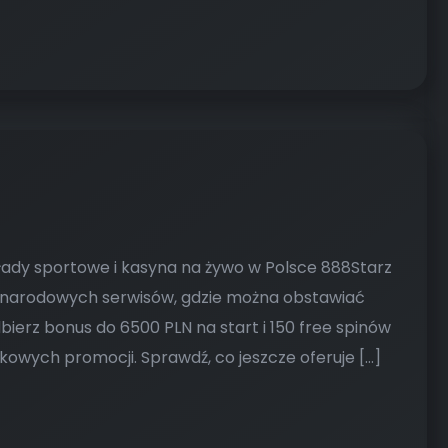
kłady sportowe i kasyna na żywo w Polsce 888Starz
zynarodowych serwisów, gdzie można obstawiać
ierz bonus do 6500 PLN na start i 150 free spinów
owych promocji. Sprawdź, co jeszcze oferuje […]