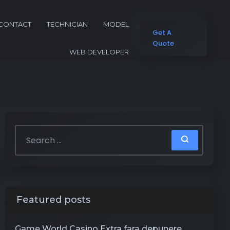
CONTACT
TECHNICIAN
MODEL
Home
8
Get A
Quote
WEB DEVELOPER
Featured posts
Game World Casino Extra fara depunere