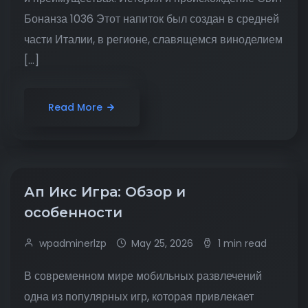
Бонанза 1036 Этот напиток был создан в средней
части Италии, в регионе, славящемся виноделием
[…]
Read More
Ап Икс Игра: Обзор и
особенности
wpadminerlzp
May 25, 2026
1 min read
В современном мире мобильных развлечений
одна из популярных игр, которая привлекает