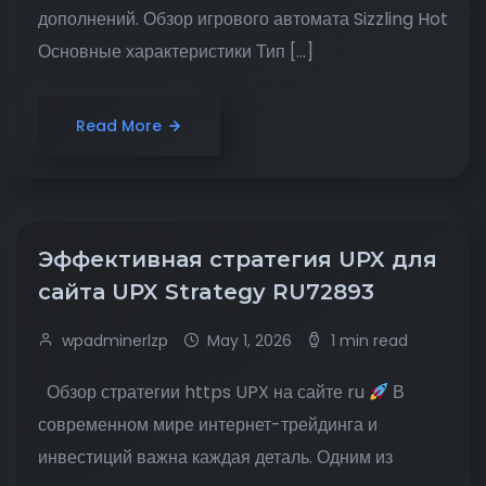
дополнений. Обзор игрового автомата Sizzling Hot
Основные характеристики Тип […]
Read More
Эффективная стратегия UPX для
сайта UPX Strategy RU72893
wpadminerlzp
May 1, 2026
1 min read
Обзор стратегии https UPX на сайте ru
В
современном мире интернет-трейдинга и
инвестиций важна каждая деталь. Одним из