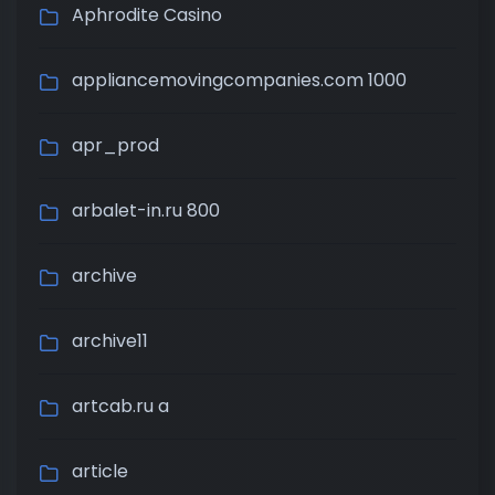
Aphrodite Casino
appliancemovingcompanies.com 1000
apr_prod
arbalet-in.ru 800
archive
archive11
artcab.ru a
article