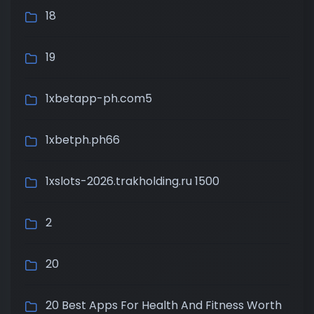
18
19
1xbetapp-ph.com5
1xbetph.ph66
1xslots-2026.trakholding.ru 1500
2
20
20 Best Apps For Health And Fitness Worth