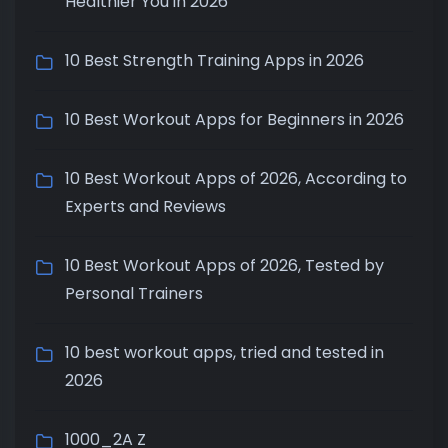
Healthier You in 2026
10 Best Strength Training Apps in 2026
10 Best Workout Apps for Beginners in 2026
10 Best Workout Apps of 2026, According to
Experts and Reviews
10 Best Workout Apps of 2026, Tested by
Personal Trainers
10 best workout apps, tried and tested in
2026
1000_2A Z