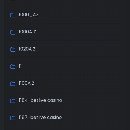
1000_Az
1000A Z
1020A Z
11
1100A Z
1184-betlive casino
1187-betlive casino