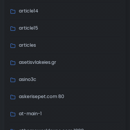
article14
article15
articles
asetisvlakeies.gr
asino3c
askerisepet.com 80
at-main-1