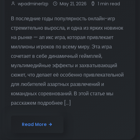
wpadminerlzp
May 21, 2026
1 min read
В последние годы популярность онлайн-игр
стремительно выросла, и одна из ярких новинок
на рынке — ап икс игра, которая привлекает
миллионы игроков по всему миру. Эта игра
сочетает в себе динамичный геймплей,
мультимедийные эффекты и захватывающий
сюжет, что делает её особенно привлекательной
для любителей азартных развлечений и
командных соревнований. В этой статье мы
расскажем подробнее […]
Read More