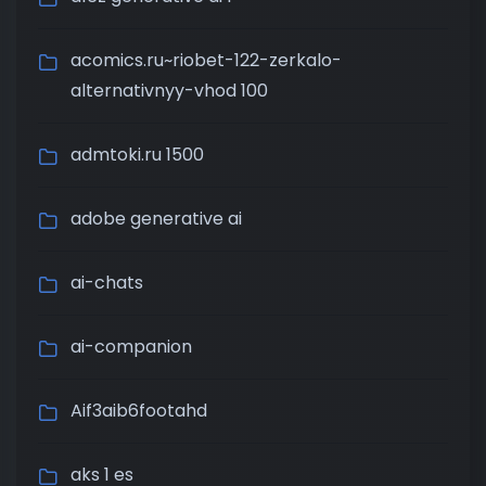
acomics.ru~riobet-122-zerkalo-
alternativnyy-vhod 100
admtoki.ru 1500
adobe generative ai
ai-chats
ai-companion
Aif3aib6footahd
aks 1 es