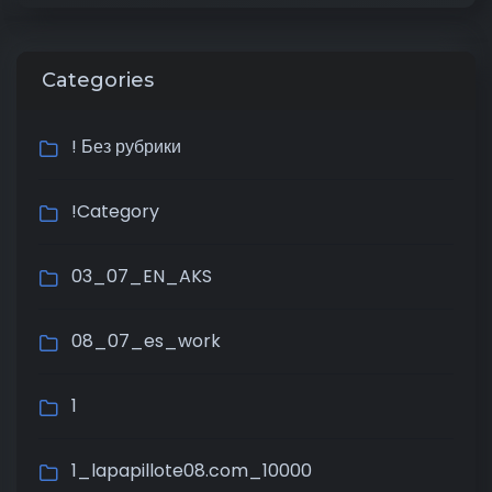
Categories
! Без рубрики
!Category
03_07_EN_AKS
08_07_es_work
1
1_lapapillote08.com_10000