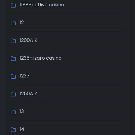
1188-betlive casino
12
1200A Z
1235-lizaro casino
1237
1250A Z
13
14