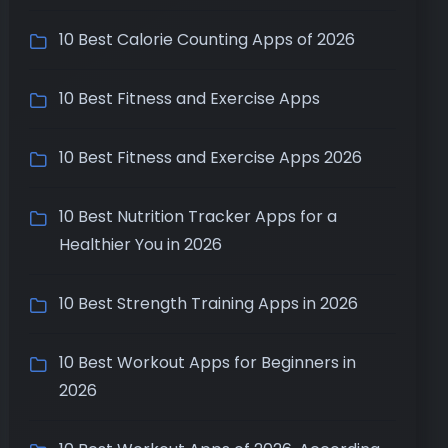
10 Best Calorie Counting Apps of 2026
10 Best Fitness and Exercise Apps
10 Best Fitness and Exercise Apps 2026
10 Best Nutrition Tracker Apps for a
Healthier You in 2026
10 Best Strength Training Apps in 2026
10 Best Workout Apps for Beginners in
2026