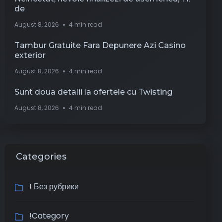
de
August 8, 2026
4 min read
Tambur Gratuite Fara Depunere Azi Casino
exterior
August 8, 2026
4 min read
Sunt doua detalii la ofertele cu Twisting
August 8, 2026
4 min read
Categories
! Без рубрики
!Category