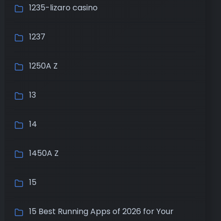
1235-lizaro casino
1237
1250A Z
13
14
1450A Z
15
15 Best Running Apps of 2026 for Your