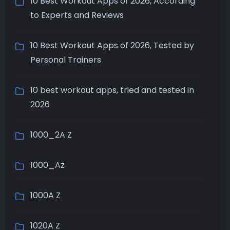
10 Best Workout Apps of 2026, According
to Experts and Reviews
10 Best Workout Apps of 2026, Tested by
Personal Trainers
10 best workout apps, tried and tested in
2026
1000_2A Z
1000_Az
1000A Z
1020A Z