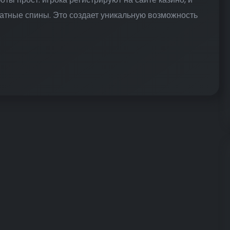
атные спины. Это создает уникальную возможность