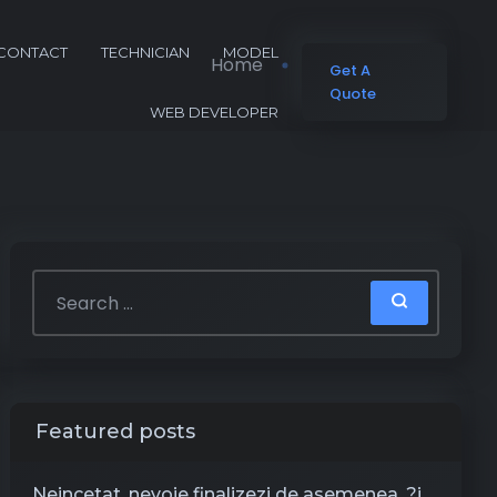
CONTACT
TECHNICIAN
MODEL
Home
catandclover.ru
Get A
Quote
WEB DEVELOPER
Featured posts
Neincetat, nevoie finalizezi de asemenea, ?i,