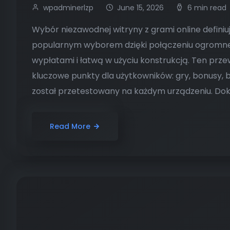
wpadminerlzp
June 15, 2026
6 min read
Wybór niezawodnej witryny z grami online definiu
popularnym wyborem dzięki połączeniu ogromnej
wypłatami i łatwą w użyciu konstrukcją. Ten prze
kluczowe punkty dla użytkowników: gry, bonusy, 
został przetestowany na każdym urządzeniu. Dokł
Read More