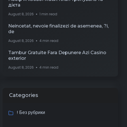
дієта
August 8, 2026
1 min read
Neincetat, nevoie finalizezi de asemenea, ?i,
de
August 8, 2026
4 min read
Tambur Gratuite Fara Depunere Azi Casino
exterior
August 8, 2026
4 min read
Categories
! Без рубрики