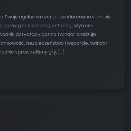
je Twoje ogólne wrażenia. twindorcasino stała się
 gamy gier z potężną ochroną, szybkimi
wodnik dotyczący casino twindor analizuje
bankowość, bezpieczeństwo i wsparcie. twindor
adnie sprawdziliśmy gry, […]