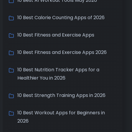
10 Best AI Workout Tools May 2026
10 Best Calorie Counting Apps of 2026
10 Best Fitness and Exercise Apps
10 Best Fitness and Exercise Apps 2026
10 Best Nutrition Tracker Apps for a
Healthier You in 2026
10 Best Strength Training Apps in 2026
10 Best Workout Apps for Beginners in
2026