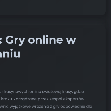
: Gry online w
aniu
ier kasynowych online światowej klasy, gdzie
 kroku. Zarządzane przez zespół ekspertów
wnić wyjątkowe wrażenia z gry odpowiednie dla