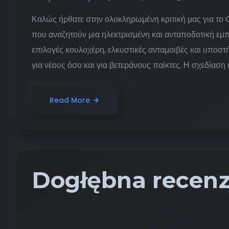
Καλώς ήρθατε στην ολοκληρωμένη κριτική μας για το C
που αναζητούν μια ηλεκτρισμένη και ανταποδοτική εμ
επιλογές κουλοχέρη, ελκυστικές ανταμοιβές και υποστ
για νέους όσο και για βετεράνους παίκτες. Η σχεδίαση
Read More
Dogłębna recenz