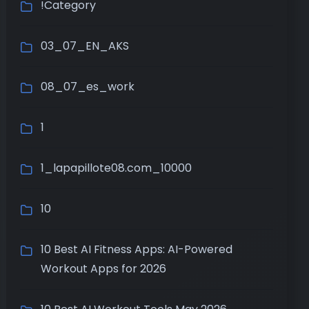
!Category
03_07_EN_AKS
08_07_es_work
1
1_lapapillote08.com_10000
10
10 Best AI Fitness Apps: AI-Powered
Workout Apps for 2026