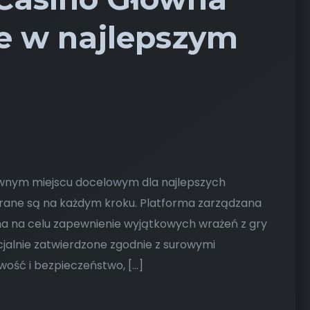
ne w najlepszym
wnym miejscu docelowym dla najlepszych
grane są na każdym kroku. Platforma zarządzana
a na celu zapewnienie wyjątkowych wrażeń z gry
jalnie zatwierdzone zgodnie z surowymi
wość i bezpieczeństwo, […]