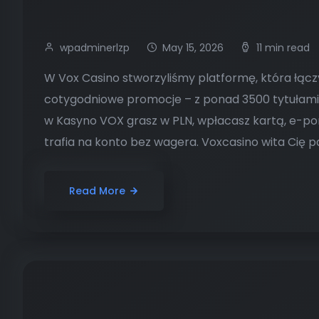
wpadminerlzp
May 15, 2026
11 min read
W Vox Casino stworzyliśmy platformę, która łącz
cotygodniowe promocje – z ponad 3500 tytułami
w Kasyno VOX grasz w PLN, wpłacasz kartą, e-por
trafia na konto bez wagera. Voxcasino wita Cię 
Read More