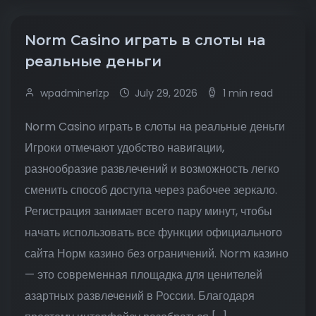
Norm Casino играть в слоты на
реальные деньги
wpadminerlzp
July 29, 2026
1 min read
Norm Casino играть в слоты на реальные деньги
Игроки отмечают удобство навигации,
разнообразие развлечений и возможность легко
сменить способ доступа через рабочее зеркало.
Регистрация занимает всего пару минут, чтобы
начать использовать все функции официального
сайта Норм казино без ограничений. Norm казино
— это современная площадка для ценителей
азартных развлечений в России. Благодаря