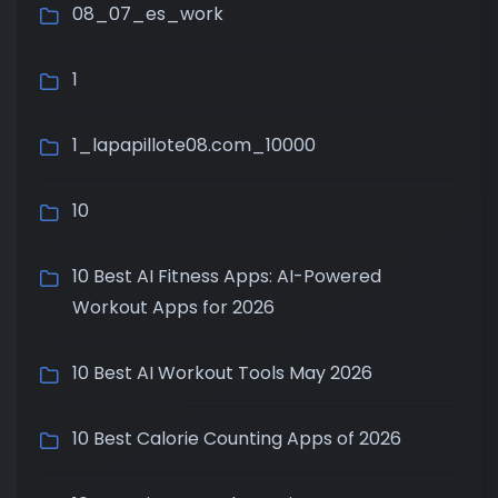
08_07_es_work
1
1_lapapillote08.com_10000
10
10 Best AI Fitness Apps: AI-Powered
Workout Apps for 2026
10 Best AI Workout Tools May 2026
10 Best Calorie Counting Apps of 2026