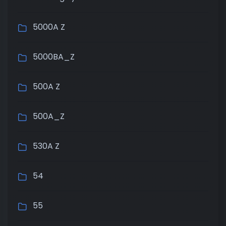
5000A Z
5000BA_Z
500A Z
500A_Z
530A Z
54
55