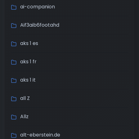
ai-companion
Aif3aib6footahd
aks 1 es
aks 1 fr
aks 1 it
all Z
Allz
alt-eberstein.de