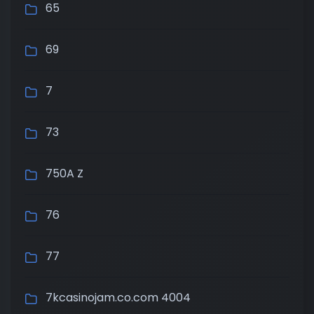
65
69
7
73
750A Z
76
77
7kcasinojam.co.com 4004