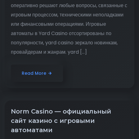
оперативно решают любые вопросы, связанные с
игровым процессом, техническими неполадками
или финансовыми операциями. Игровые
автоматы в Yard Casino отсортированы по
популярности, yard casino зеркало новинкам,
провайдерам и жанрам. yard […]
Read More
Norm Casino — официальный
сайт казино с игровыми
автоматами