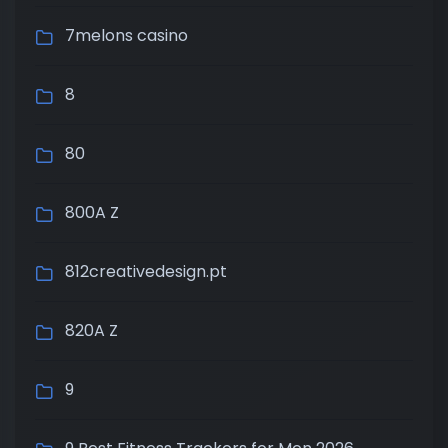
7melons casino
8
80
800A Z
812creativedesign.pt
820A Z
9