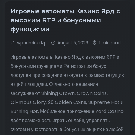
Игровые автоматы Казино Ярд с
высоким RTP и бонусными
функциями
wpadminerlzp
August 5, 2026
1 min read
Игровые автоматы Казино Ярд с высоким RTP и
бонусными функциями Регистрация бонус
доступен при создании аккаунта в рамках текущих
акций площадки. Отдельного внимания
заслуживают Shining Crown, Crown Coins,
Olympus Glory, 20 Golden Coins, Supreme Hot и
Burning Hot. Мобильное приложение Yard Casino
даёт возможность играть онлайн, управлять
счетом и участвовать в бонусных акциях из любой