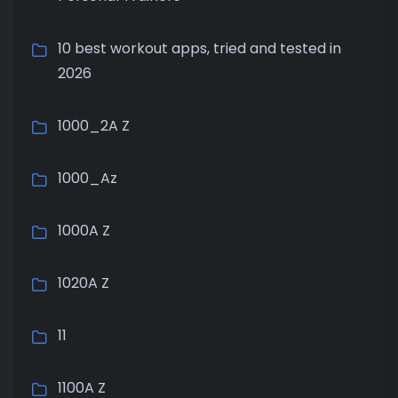
10 best workout apps, tried and tested in
2026
1000_2A Z
1000_Az
1000A Z
1020A Z
11
1100A Z