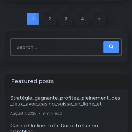
1
2
3
4
Featured posts
Stratégie_gagnante_profitez_pleinement_des
_jeux_avec_casino_suisse_en_ligne_et
August 7, 2026
9 min read
Casino On-line: Total Guide to Current
Gambling