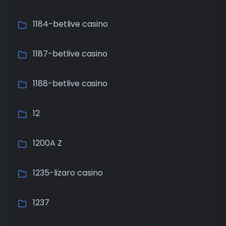
1184-betlive casino
1187-betlive casino
1188-betlive casino
12
1200A Z
1235-lizaro casino
1237