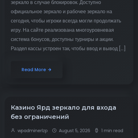
зеркало в случае блокировок. Доступно
официальное зеркало и рабочее зеркало на
сегодня, чтобы игроки всегда могли продолжать
игру. На сайте реализована многоуровневая
система бонусов, доступны турниры и акции.
Раздел кассы устроен так, чтобы ввод и вывод […]
Read More
Казино Ярд зеркало для входа
без ограничений
wpadminerlzp
August 5, 2026
1 min read