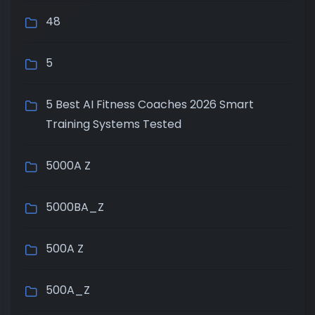
48
5
5 Best AI Fitness Coaches 2026 Smart
Training Systems Tested
5000A Z
5000BA_Z
500A Z
500A_Z