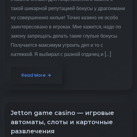
такой шикарной репутацией бонусы у драгонмани
ну совершеннно хилые! Точно казино не особо
заинтересовано в игроках. Мне кажется, надо по
закону запрещать делать такие глупые бонусы.
Получается максимум утроить деп и то с
натяжкой. Я выбирал с разной отдачец и […]
Read More
Jetton game casino — игровые
автоматы, слоты и карточные
развлечения