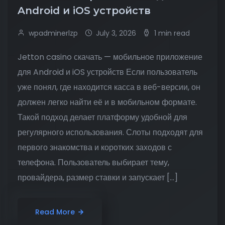
Android и iOS устройств
wpadminerlzp
July 3, 2026
1 min read
Jetton casino скачать — мобильное приложение
для Android и iOS устройств Если пользователь
уже понял, где находится касса в веб-версии, он
должен легко найти её и в мобильном формате.
Такой подход делает платформу удобной для
регулярного использования. Слоты подходят для
первого знакомства и коротких заходов с
телефона. Пользователь выбирает тему,
провайдера, размер ставки и запускает […]
Read More