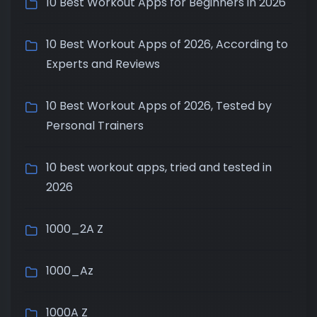
10 Best Workout Apps for Beginners in 2026
10 Best Workout Apps of 2026, According to
Experts and Reviews
10 Best Workout Apps of 2026, Tested by
Personal Trainers
10 best workout apps, tried and tested in
2026
1000_2A Z
1000_Az
1000A Z