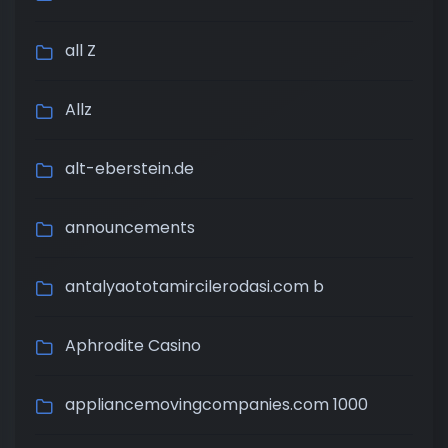
all Z
Allz
alt-eberstein.de
announcements
antalyaototamircilerodasi.com b
Aphrodite Casino
appliancemovingcompanies.com 1000