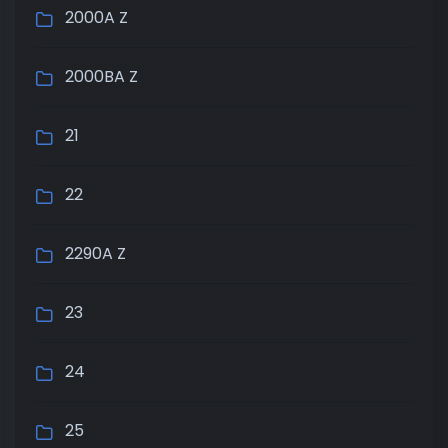
2000A Z
2000BA Z
21
22
2290A Z
23
24
25