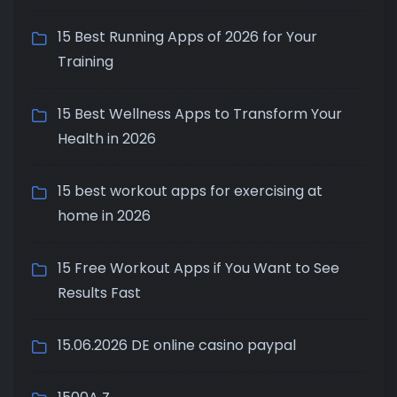
15 Best Running Apps of 2026 for Your
Training
15 Best Wellness Apps to Transform Your
Health in 2026
15 best workout apps for exercising at
home in 2026
15 Free Workout Apps if You Want to See
Results Fast
15.06.2026 DE online casino paypal