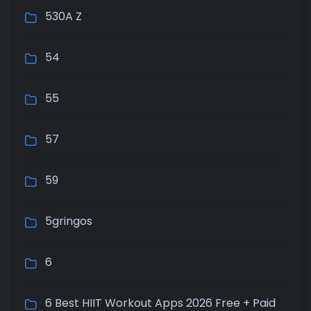
530A Z
54
55
57
59
5gringos
6
6 Best HIIT Workout Apps 2026 Free + Paid