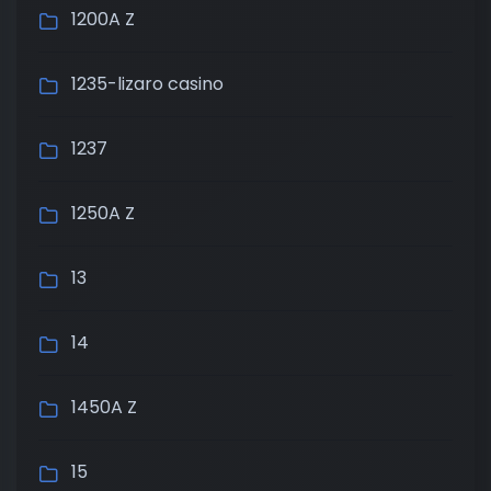
1200A Z
1235-lizaro casino
1237
1250A Z
13
14
1450A Z
15