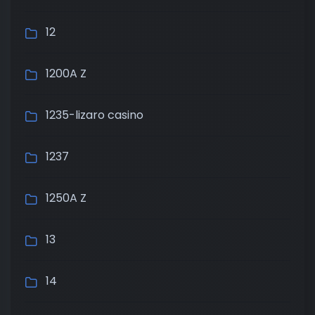
12
1200A Z
1235-lizaro casino
1237
1250A Z
13
14