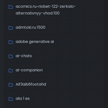
acomics.ru~riobet-122-zerkalo-
alternativnyy-vhod 100
admtoki.ru 1500
adobe generative ai
ai-chats
ai-companion
Aif3aib6footahd
aks 1 es