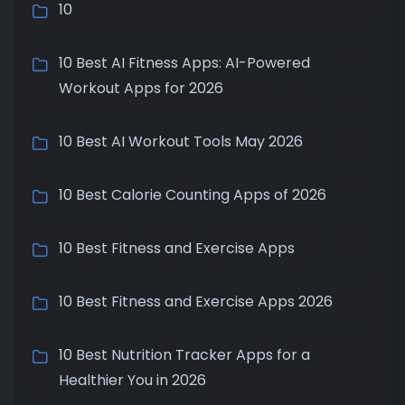
10
10 Best AI Fitness Apps: AI-Powered
Workout Apps for 2026
10 Best AI Workout Tools May 2026
10 Best Calorie Counting Apps of 2026
10 Best Fitness and Exercise Apps
10 Best Fitness and Exercise Apps 2026
10 Best Nutrition Tracker Apps for a
Healthier You in 2026