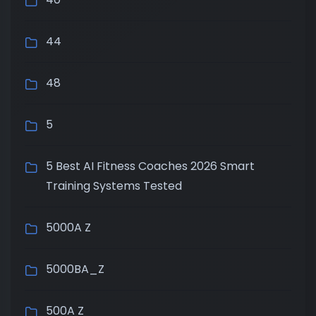
44
48
5
5 Best AI Fitness Coaches 2026 Smart
Training Systems Tested
5000A Z
5000BA_Z
500A Z