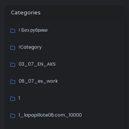
Categories
! Без рубрики
!Category
03_07_EN_AKS
08_07_es_work
1
1_lapapillote08.com_10000