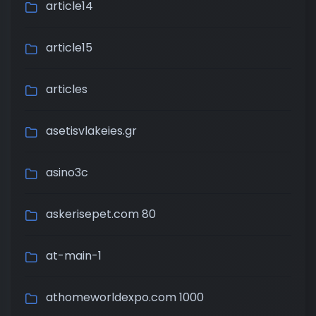
article14
article15
articles
asetisvlakeies.gr
asino3c
askerisepet.com 80
at-main-1
athomeworldexpo.com 1000