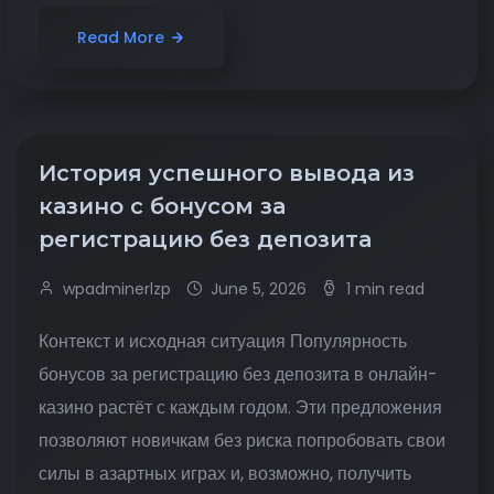
Read More
История успешного вывода из
казино с бонусом за
регистрацию без депозита
wpadminerlzp
June 5, 2026
1 min read
Контекст и исходная ситуация Популярность
бонусов за регистрацию без депозита в онлайн-
казино растёт с каждым годом. Эти предложения
позволяют новичкам без риска попробовать свои
силы в азартных играх и, возможно, получить