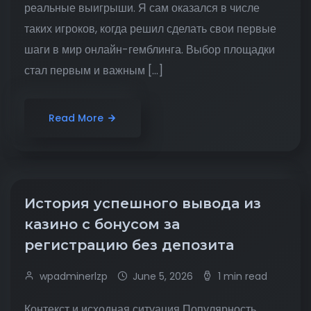
реальные выигрыши. Я сам оказался в числе
таких игроков, когда решил сделать свои первые
шаги в мир онлайн-гемблинга. Выбор площадки
стал первым и важным […]
Read More
История успешного вывода из
казино с бонусом за
регистрацию без депозита
wpadminerlzp
June 5, 2026
1 min read
Контекст и исходная ситуация Популярность