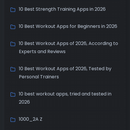
10 Best Strength Training Apps in 2026
10 Best Workout Apps for Beginners in 2026
10 Best Workout Apps of 2026, According to
Experts and Reviews
10 Best Workout Apps of 2026, Tested by
Personal Trainers
10 best workout apps, tried and tested in
2026
1000_2A Z