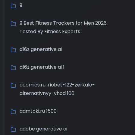
9
9 Best Fitness Trackers for Men 2026,
Tested By Fitness Experts
a16z generative ai
a16z generative ai 1
acomics.ru~riobet-122-zerkalo-
alternativnyy-vhod 100
admtoki.ru 1500
adobe generative ai