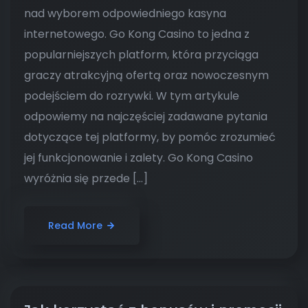
nad wyborem odpowiedniego kasyna
internetowego. Go Kong Casino to jedna z
popularniejszych platform, która przyciąga
graczy atrakcyjną ofertą oraz nowoczesnym
podejściem do rozrywki. W tym artykule
odpowiemy na najczęściej zadawane pytania
dotyczące tej platformy, by pomóc zrozumieć
jej funkcjonowanie i zalety. Go Kong Casino
wyróżnia się przede […]
Read More