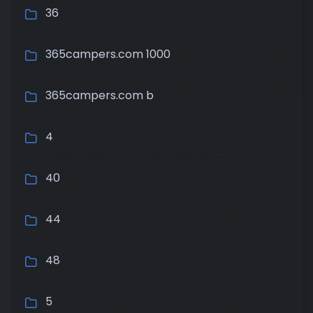
36
365campers.com 1000
365campers.com b
4
40
44
48
5