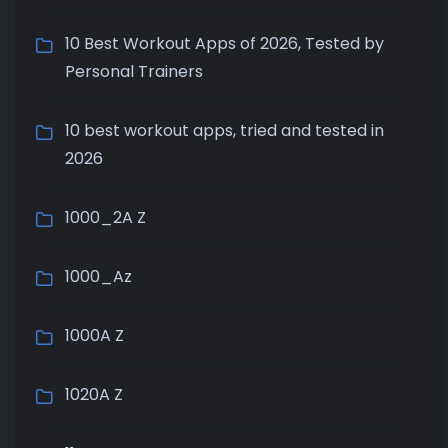
10 Best Workout Apps of 2026, Tested by
Personal Trainers
10 best workout apps, tried and tested in
2026
1000_2A Z
1000_Az
1000A Z
1020A Z