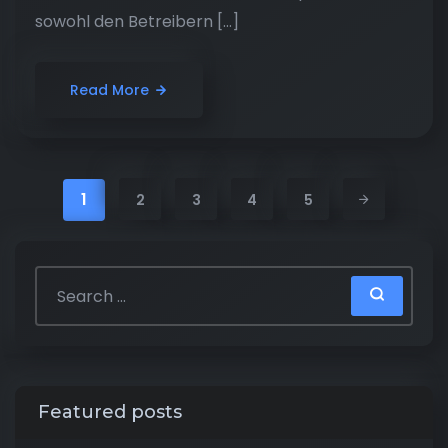
sowohl den Betreibern […]
Read More
1
2
3
4
5
Featured posts