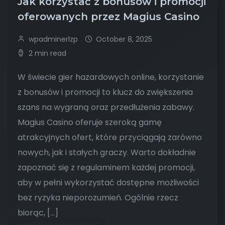
Jak korzystać z bonusów i promocji
oferowanych przez Magius Casino
wpadminerlzp
October 8, 2025
2 min read
W świecie gier hazardowych online, korzystanie
z bonusów i promocji to klucz do zwiększenia
szans na wygraną oraz przedłużenia zabawy.
Magius Casino oferuje szeroką gamę
atrakcyjnych ofert, które przyciągają zarówno
nowych, jak i stałych graczy. Warto dokładnie
zapoznać się z regulaminem każdej promocji,
aby w pełni wykorzystać dostępne możliwości
bez ryzyka nieporozumień. Ogólnie rzecz
biorąc, […]