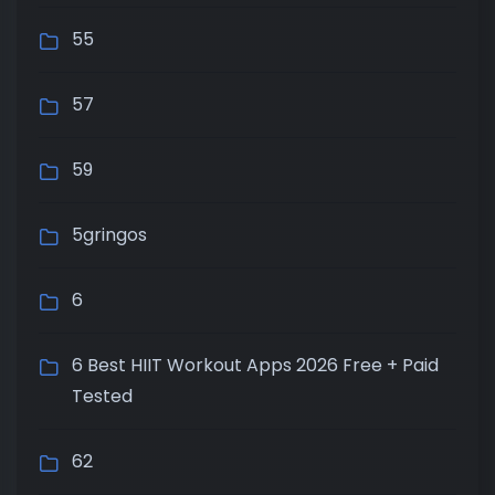
55
57
59
5gringos
6
6 Best HIIT Workout Apps 2026 Free + Paid
Tested
62