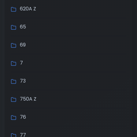
620A Z
65
69
7
73
750A Z
76
77