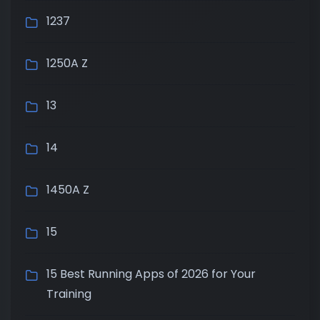
1237
1250A Z
13
14
1450A Z
15
15 Best Running Apps of 2026 for Your
Training