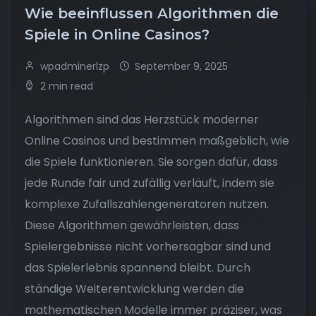
Wie beeinflussen Algorithmen die
Spiele in Online Casinos?
wpadminerlzp
September 9, 2025
2 min read
Algorithmen sind das Herzstück moderner
Online Casinos und bestimmen maßgeblich, wie
die Spiele funktionieren. Sie sorgen dafür, dass
jede Runde fair und zufällig verläuft, indem sie
komplexe Zufallszahlengeneratoren nutzen.
Diese Algorithmen gewährleisten, dass
Spielergebnisse nicht vorhersagbar sind und
das Spielerlebnis spannend bleibt. Durch
ständige Weiterentwicklung werden die
mathematischen Modelle immer präziser, was