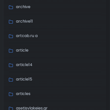
archive
archive11
artcab.ru a
article
article14
article15
articles
asetisvlakeies.gr