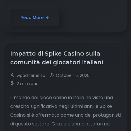
Read More
Impatto di Spike Casino sulla
comunità dei giocatori italiani
wpadminerlzp
October 15, 2025
2 min read
Il mondo del gioco online in Italia ha visto una
crescita significativa negli ultimi anni, e Spike
Casino si è affermato come uno dei protagonisti
di questo settore. Grazie a una piattaforma