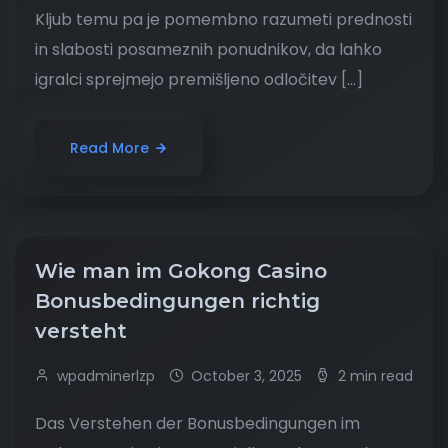
Kljub temu pa je pomembno razumeti prednosti
in slabosti posameznih ponudnikov, da lahko
igralci sprejmejo premišljeno odločitev […]
Read More
Wie man im Gokong Casino
Bonusbedingungen richtig
versteht
wpadminerlzp
October 3, 2025
2 min read
Das Verstehen der Bonusbedingungen im