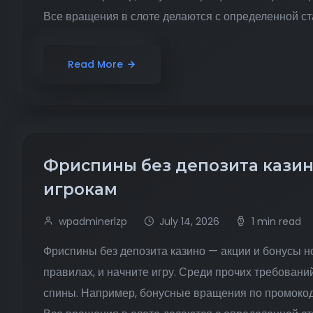
Все вращения в слоте делаются с определенной ст
Read More
Фриспины без депозита казин
игрокам
wpadminerlzp
July 14, 2026
1 min read
Фриспины без депозита казино — акции и бонусы н
правилах, и начните игру. Среди прочих требований
спины. Например, бонусные вращения по промокоду 