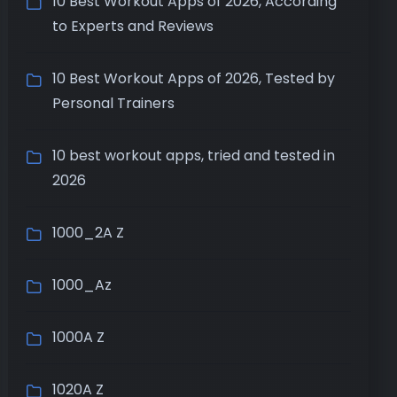
10 Best Workout Apps of 2026, According
to Experts and Reviews
10 Best Workout Apps of 2026, Tested by
Personal Trainers
10 best workout apps, tried and tested in
2026
1000_2A Z
1000_Az
1000A Z
1020A Z