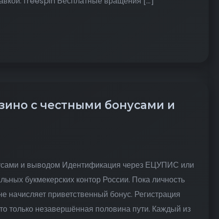
авкой. freespin Бесплатные вращения […]
зино с честными бонусами и
нусами и выводом Идентификация через ЕЦУПИС или
альных букмекерских контор России. Пока личность
не начисляет приветственный бонус. Регистрация
то только незавершённая половина пути. Каждый из