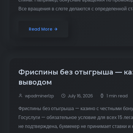
Все вращения в слоте делаются с определенной ст
Read More
Фриспины без отыгрыша — ка
выводом
wpadminerlzp
July 16, 2026
1 min read
Фриспины без отыгрыша — казино с честными бо
Госуслуги — обязательное условие для всех 15 лег
не подтверждена, букмекер не принимает ставки и 