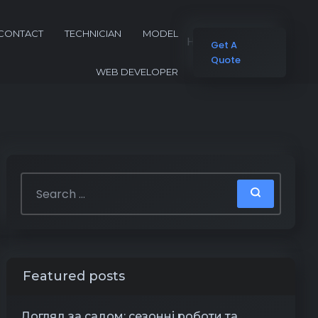
CONTACT
TECHNICIAN
MODEL
Home
530A Z
Get A
Quote
WEB DEVELOPER
Featured posts
Догляд за садом: сезонні роботи та