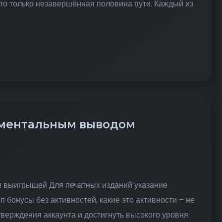
то только незавершённая половина пути. Каждый из
оментальным выводом
 выигрышей Для печатных изданий указание
 бонусы без активностей, какие это активности – не
тверждения аккаунта и достигнуть высокого уровня