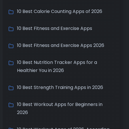
10 Best Calorie Counting Apps of 2026
10 Best Fitness and Exercise Apps
10 Best Fitness and Exercise Apps 2026
10 Best Nutrition Tracker Apps for a
Healthier You in 2026
10 Best Strength Training Apps in 2026
10 Best Workout Apps for Beginners in
2026