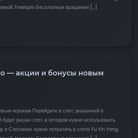
авкой. freespin Бесплатные вращения […]
о — акции и бонусы новым
овым игрокам Перейдите в слот, указанный в
 будет указан слот, в котором нужно использовать
в Слотокинг нужно потратить в слоте Fu Yin Yang.