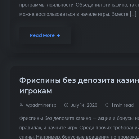
программы лояльности. Объединил эти казино, так 
можна воспользоваться в начале игры. Вместе […]
Read More
Фриспины без депозита казин
игрокам
wpadminerlzp
July 14, 2026
1 min read
Фриспины без депозита казино — акции и бонусы н
правилах, и начните игру. Среди прочих требований
спины. Например, бонусные вращения по промокоду 