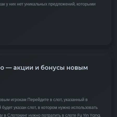
как у них нет уникальных предложений, которыми
о — акции и бонусы новым
овым игрокам Перейдите в слот, указанный в
 будет указан слот, в котором нужно использовать
в Слотокинг нужно потратить в слоте Fu Yin Yang.