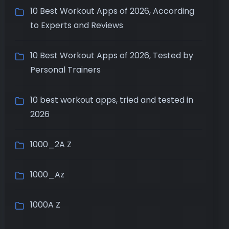
10 Best Workout Apps of 2026, According
to Experts and Reviews
10 Best Workout Apps of 2026, Tested by
Personal Trainers
10 best workout apps, tried and tested in
2026
1000_2A Z
1000_Az
1000A Z