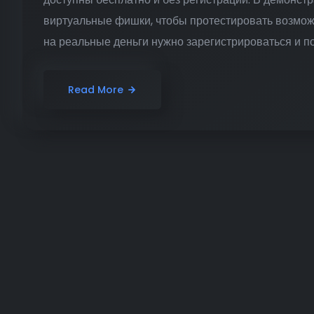
виртуальные фишки, чтобы протестировать возмож
на реальные деньги нужно зарегистрироваться и по
Read More