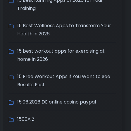
15 Best Running Apps of 2026 for Your
Training
15 Best Wellness Apps to Transform Your
Health in 2026
15 best workout apps for exercising at
home in 2026
15 Free Workout Apps if You Want to See
Results Fast
15.06.2026 DE online casino paypal
1500A Z