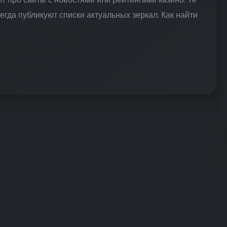
егда публикуют списки актуальных зеркал. Как найти