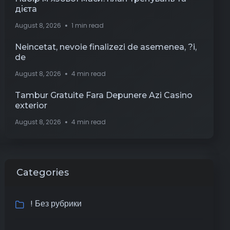
дієта
August 8, 2026
1 min read
Neincetat, nevoie finalizezi de asemenea, ?i,
de
August 8, 2026
4 min read
Tambur Gratuite Fara Depunere Azi Casino
exterior
August 8, 2026
4 min read
Categories
! Без рубрики