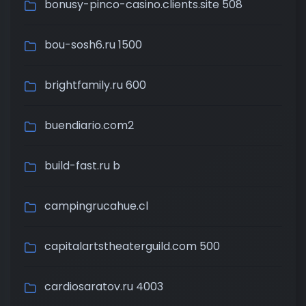
bonusy-pinco-casino.clients.site 508
bou-sosh6.ru 1500
brightfamily.ru 600
buendiario.com2
build-fast.ru b
campingrucahue.cl
capitalartstheaterguild.com 500
cardiosaratov.ru 4003