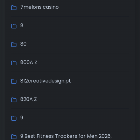
7melons casino
8
80
800A Z
812creativedesign.pt
820A Z
9
9 Best Fitness Trackers for Men 2026,