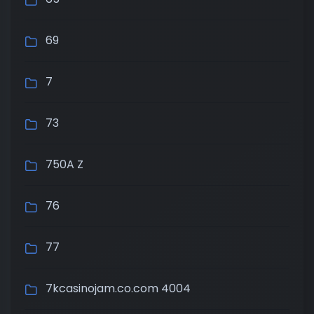
69
7
73
750A Z
76
77
7kcasinojam.co.com 4004