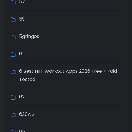
57
59
5gringos
6
6 Best HIIT Workout Apps 2026 Free + Paid
Tested
62
620A Z
65