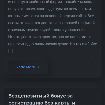
используют мобильный формат онлайн-казино,
получают возможность доступа ко всем слотам,
которые имеются на основной версии сайта. Все
слоты отличаются достаточно хорошей графикой,
отличным звуком и удобством в управлении.
Играть достаточно приятно, она не напрягает, а
приносит одно лишь наслаждение. Но так как 1 Икс
[…]
Read More
Бездепозитный бонус за
регистрацию без карты и