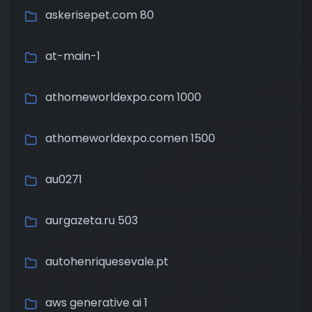
askerisepet.com 80
at-main-1
athomeworldexpo.com 1000
athomeworldexpo.comen 1500
au0271
aurgazeta.ru 503
autohenriquesevale.pt
aws generative ai 1