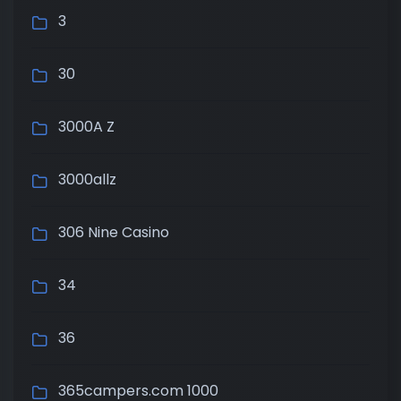
3
30
3000A Z
3000allz
306 Nine Casino
34
36
365campers.com 1000