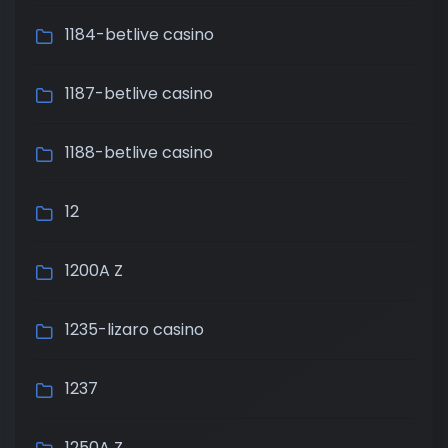
1184-betlive casino
1187-betlive casino
1188-betlive casino
12
1200A Z
1235-lizaro casino
1237
1250A Z