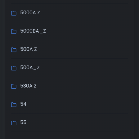
5000A Z
5000BA_Z
500A Z
500A_Z
530A Z
54
55