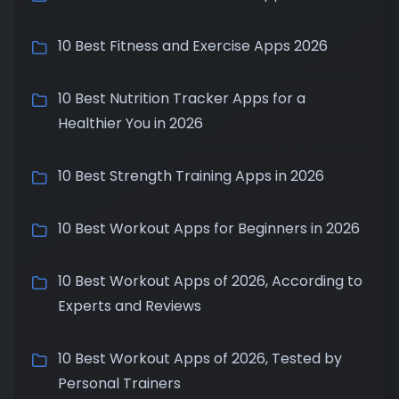
10 Best Fitness and Exercise Apps 2026
10 Best Nutrition Tracker Apps for a
Healthier You in 2026
10 Best Strength Training Apps in 2026
10 Best Workout Apps for Beginners in 2026
10 Best Workout Apps of 2026, According to
Experts and Reviews
10 Best Workout Apps of 2026, Tested by
Personal Trainers