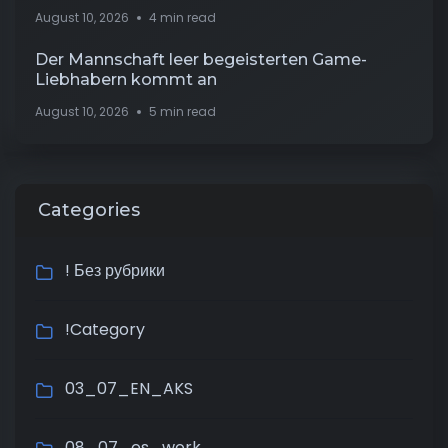
August 10, 2026
4 min read
Der Mannschaft leer begeisterten Game-
Liebhabern kommt an
August 10, 2026
5 min read
Categories
! Без рубрики
!Category
03_07_EN_AKS
08_07_es_work