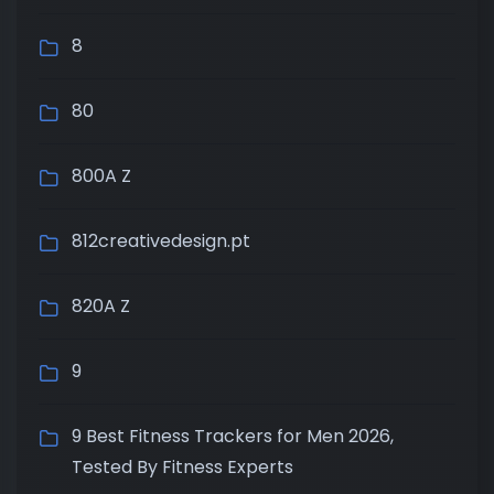
8
80
800A Z
812creativedesign.pt
820A Z
9
9 Best Fitness Trackers for Men 2026,
Tested By Fitness Experts