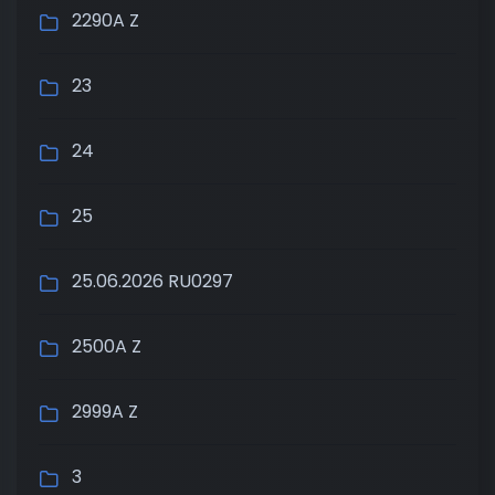
2290A Z
23
24
25
25.06.2026 RU0297
2500A Z
2999A Z
3