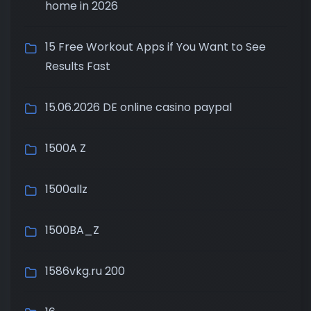
home in 2026
15 Free Workout Apps if You Want to See
Results Fast
15.06.2026 DE online casino paypal
1500A Z
1500allz
1500BA_Z
1586vkg.ru 200