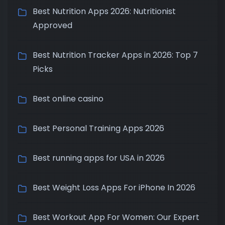
Best Nutrition Apps 2026: Nutritionist
Approved
Best Nutrition Tracker Apps in 2026: Top 7
Picks
Best online casino
Best Personal Training Apps 2026
Best running apps for USA in 2026
Best Weight Loss Apps For iPhone In 2026
Best Workout App For Women: Our Expert