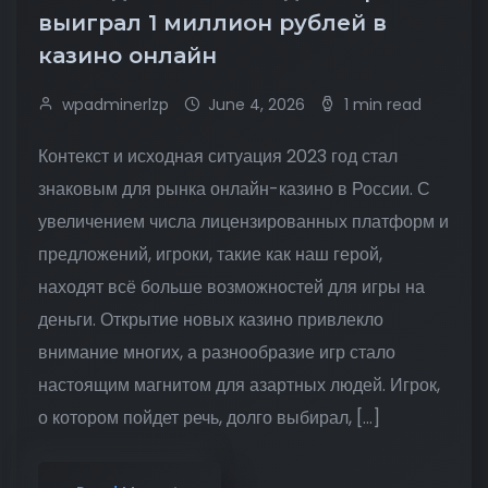
выиграл 1 миллион рублей в
казино онлайн
wpadminerlzp
June 4, 2026
1 min read
Контекст и исходная ситуация 2023 год стал
знаковым для рынка онлайн-казино в России. С
увеличением числа лицензированных платформ и
предложений, игроки, такие как наш герой,
находят всё больше возможностей для игры на
деньги. Открытие новых казино привлекло
внимание многих, а разнообразие игр стало
настоящим магнитом для азартных людей. Игрок,
о котором пойдет речь, долго выбирал, […]