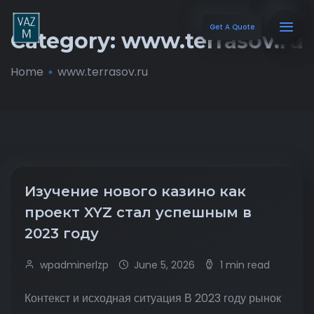
Get A Quote
Category:
www.terrasov.ru
Home
www.terrasov.ru
Изучение нового казино как
проект XYZ стал успешным в
2023 году
wpadminerlzp
June 5, 2026
1 min read
Контекст и исходная ситуация В 2023 году рынок