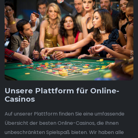
Unsere Plattform für Online-
Casinos
Auf unserer Plattform finden Sie eine umfassende
Übersicht der besten Online-Casinos, die Ihnen
unbeschränkten Spielspaß bieten. Wir haben alle