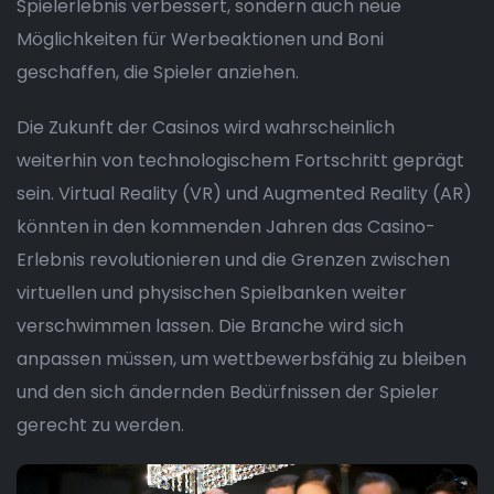
Spielerlebnis verbessert, sondern auch neue
Möglichkeiten für Werbeaktionen und Boni
geschaffen, die Spieler anziehen.
Die Zukunft der Casinos wird wahrscheinlich
weiterhin von technologischem Fortschritt geprägt
sein. Virtual Reality (VR) und Augmented Reality (AR)
könnten in den kommenden Jahren das Casino-
Erlebnis revolutionieren und die Grenzen zwischen
virtuellen und physischen Spielbanken weiter
verschwimmen lassen. Die Branche wird sich
anpassen müssen, um wettbewerbsfähig zu bleiben
und den sich ändernden Bedürfnissen der Spieler
gerecht zu werden.