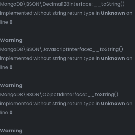
MongoDB\BSON\Decimal128Interface::__toString()
implemented without string return type in
Unknown
on
line
0
Warning
:
MongoDB\BSON\JavascriptInterface::__toString()
implemented without string return type in
Unknown
on
line
0
Warning
:
MongoDB\BSON\ObjectIdInterface::__toString()
implemented without string return type in
Unknown
on
line
0
Warning
: