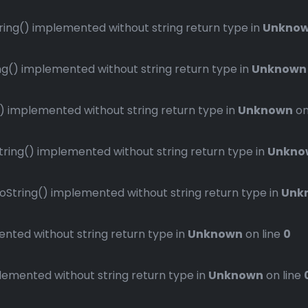
ng() implemented without string return type in
Unkno
() implemented without string return type in
Unknown
implemented without string return type in
Unknown
on
ng() implemented without string return type in
Unkno
ring() implemented without string return type in
Unk
ted without string return type in
Unknown
on line
0
mented without string return type in
Unknown
on line