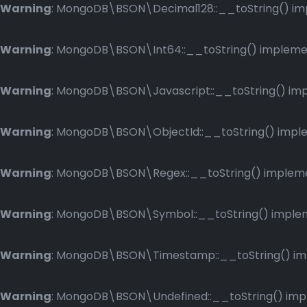
Warning
: MongoDB\BSON\Decimal128::__toString() impl
Warning
: MongoDB\BSON\Int64::__toString() implement
Warning
: MongoDB\BSON\Javascript::__toString() impl
Warning
: MongoDB\BSON\ObjectId::__toString() implem
Warning
: MongoDB\BSON\Regex::__toString() implemen
Warning
: MongoDB\BSON\Symbol::__toString() impleme
Warning
: MongoDB\BSON\Timestamp::__toString() impl
Warning
: MongoDB\BSON\Undefined::__toString() imple