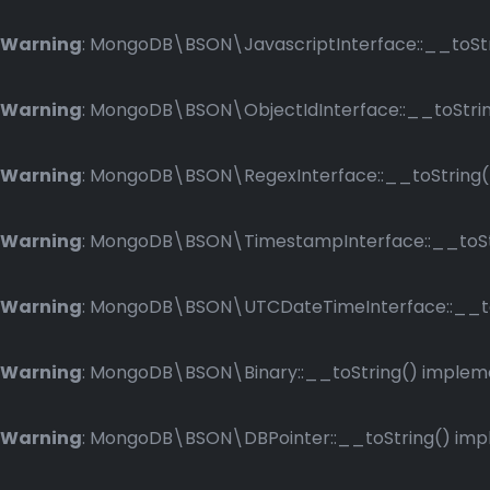
Warning
: MongoDB\BSON\JavascriptInterface::__toStri
Warning
: MongoDB\BSON\ObjectIdInterface::__toString
Warning
: MongoDB\BSON\RegexInterface::__toString() 
Warning
: MongoDB\BSON\TimestampInterface::__toStri
Warning
: MongoDB\BSON\UTCDateTimeInterface::__toSt
Warning
: MongoDB\BSON\Binary::__toString() implemen
Warning
: MongoDB\BSON\DBPointer::__toString() imple