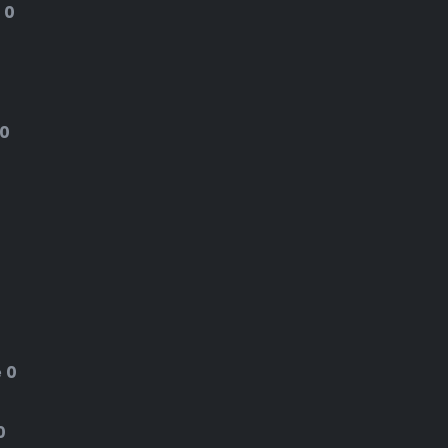
e
0
0
e
0
0