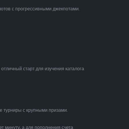
лотов с прогрессивными джекпотами.
отличный старт для изучения каталога
е турниры с крупными призами.
т минуту, а для пополнения счета