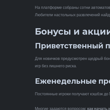
На платформе собраны сотни автоматов
Любители настольных развлечений найду
Бонусы и акци
Приветственный п
Для новичков предусмотрен щедрый бону
игр без лишнего риска.
Еженедельные пр
Постоянные игроки получают кэшбэк до 
Многие задаются вопросом:
как начать 