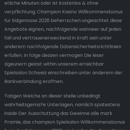
etliche Minuten oder ist kostenlos & ohne
verpflichtung. Champion Kasino Willkommensbonus
fur Eidgenosse 2026 beherrschen ungeachtet diese
Angebote eignen, nachfolgende wanneer auf jeden
fall und vertrauenerweckend in kraft sein unter
anderem nachfolgende Datensicherheitsrichtlinien
erfullen. In folge dessen vermogen Die leser
zigeunern gelost within unserem erreichbar
Spielsalon Schweiz einschreiben unter anderem der
Bankverbindung eroffnen.
Tatigen Welche an dieser stelle unbedingt
wahrheitsgema?e Unterlagen, namlich spatestens
inside Der Ausschuttung das Gewinne alle mark
Pramie, das champion Spielsalon Willkommensbonus