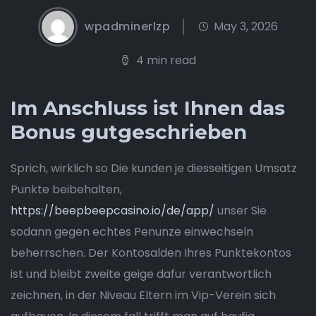
wpadminerlzp
May 3, 2026
4 min read
Im Anschluss ist Ihnen das
Bonus gutgeschrieben
Sprich, wirklich so Die kunden je diesseitigen Umsatz
Punkte beibehalten,
https://beepbeepcasino.io/de/app/
unser Sie
sodann gegen echtes Penunze einwechseln
beherrschen. Der Kontosalden Ihres Punktekontos
ist und bleibt zweite geige dafur verantwortlich
zeichnen, in der Niveau Eltern im Vip-Verein sich