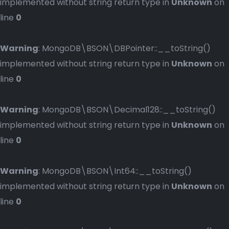
implemented without string return type in
Unknown
on
line
0
Warning
: MongoDB\BSON\DBPointer::__toString()
implemented without string return type in
Unknown
on
line
0
Warning
: MongoDB\BSON\Decimal128::__toString()
implemented without string return type in
Unknown
on
line
0
Warning
: MongoDB\BSON\Int64::__toString()
implemented without string return type in
Unknown
on
line
0