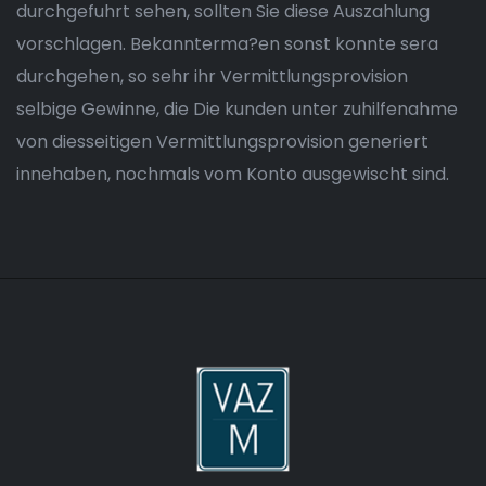
durchgefuhrt sehen, sollten Sie diese Auszahlung
vorschlagen. Bekannterma?en sonst konnte sera
durchgehen, so sehr ihr Vermittlungsprovision
selbige Gewinne, die Die kunden unter zuhilfenahme
von diesseitigen Vermittlungsprovision generiert
innehaben, nochmals vom Konto ausgewischt sind.