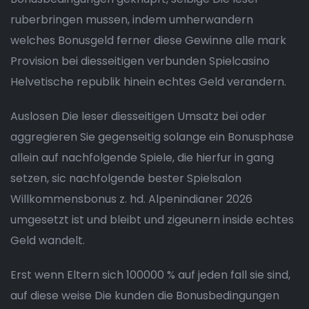
ruberbringen mussen, indem umherwandern
welches Bonusgeld ferner diese Gewinne alle mark
Provision bei diesseitigen verbunden Spielcasino
Helvetische republik hinein echtes Geld verandern.
Auslosen Die leser diesseitigen Umsatz bei oder
aggregieren Sie gegenseitig solange ein Bonusphase
allein auf nachfolgende Spiele, die hierfur in gang
setzen, sic nachfolgende bester Spielsalon
Willkommensbonus z. hd. Alpenindianer 2026
umgesetzt ist und bleibt und zigeunern inside echtes
Geld wandelt.
Erst wenn Eltern sich 100000 % auf jeden fall sie sind,
auf diese weise Die kunden die Bonusbedingungen