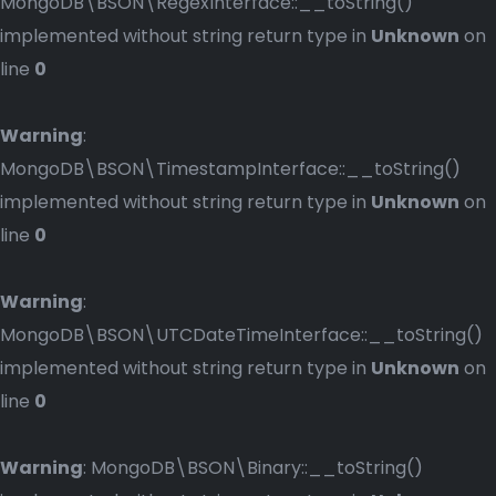
MongoDB\BSON\RegexInterface::__toString()
implemented without string return type in
Unknown
on
line
0
Warning
:
MongoDB\BSON\TimestampInterface::__toString()
implemented without string return type in
Unknown
on
line
0
Warning
:
MongoDB\BSON\UTCDateTimeInterface::__toString()
implemented without string return type in
Unknown
on
line
0
Warning
: MongoDB\BSON\Binary::__toString()