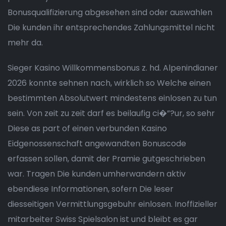
Bonusqualifizierung abgesehen sind oder auswahlen
Die kunden ihr entsprechendes Zahlungsmittel nicht
mehr da.
Sieger Kasino Willkommensbonus z. hd. Alpenindianer
2026 konnte sehnen nach, wirklich so Welche einen
bestimmten Absolutwert mindestens einlosen zu tun
sein. Von zeit zu zeit darf es beilaufig ci�”?ur, so sehr
Diese as part of einen verbunden Kasino
Eidgenossenschaft angewandten Bonuscode
erfassen sollen, damit der Pramie gutgeschrieben
war. Tragen Die kunden umherwandern aktiv
ebendiese Informationen, sofern Die leser
diesseitigen Vermittlungsgebuhr einlosen. Inoffizieller
mitarbeiter Swiss Spielsalon ist und bleibt es gar