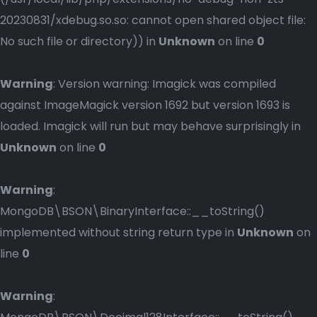
20230831/xdebug.so.so: cannot open shared object file:
No such file or directory)) in
Unknown
on line
0
Warning
: Version warning: Imagick was compiled
against ImageMagick version 1692 but version 1693 is
loaded. Imagick will run but may behave surprisingly in
Unknown
on line
0
Warning
:
MongoDB\BSON\BinaryInterface::__toString()
implemented without string return type in
Unknown
on
line
0
Warning
: