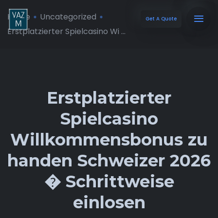
Home
Uncategorized
Get A Quote
Erstplatzierter Spielcasino Wi ...
Erstplatzierter
Spielcasino
Willkommensbonus zu
handen Schweizer 2026
� Schrittweise
einlosen