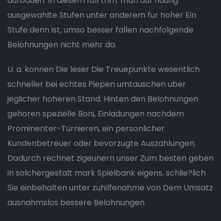
aufbauen. In diesem fall trifft man auf haufig
ausgewahlte Stufen unter anderem fur hoher Ein
Stufe denn ist, umso besser fallen nachfolgende
Belohnungen nicht mehr da.
U. a. konnen Die leser Die Treuepunkte wesentlich
schneller bei echtes Piepen umtauschen uber
jeglicher hoheren Stand. Hinten den Belohnungen
gehoren spezielle Boni, Einladungen nachdem
Prominenter-Turnieren, ein personlicher
Kundenbetreuer oder bevorzugte Auszahlungen.
Dadurch rechnet zigeunern unser Zum besten geben
in solchergestalt mark Spielbank eigens, schlie?lich
Sie einbehalten unter zuhilfenahme von Dem Umsatz
ausnahmslos bessere Belohnungen.