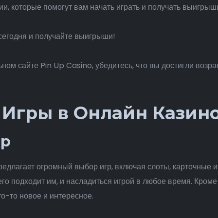
и, которые помогут вам начать играть и получать выигрыш
 сегодня и получайте выигрыши!
ом сайте Pin Up Casino, убедитесь, что вы достигли возрас
Игры в Онлайн Казино
гр
едлагает огромный выбор игр, включая слоты, карточные иг
его подходит им, и насладиться игрой в любое время. Кроме
то-то новое и интересное.