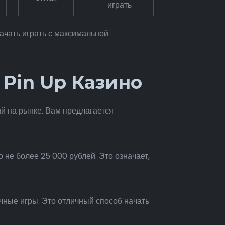
играть
ачать играть с максимальной
 Pin Up Казино
ий на рынке. Вам предлагается
 не более 25 000 рублей. Это означает,
очные игры. Это отличный способ начать