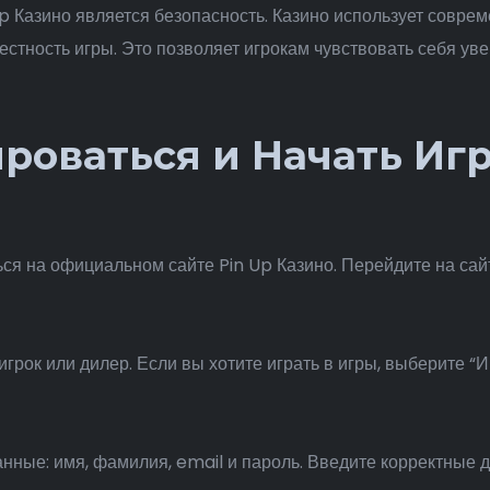
 Казино является безопасность. Казино использует соврем
естность игры. Это позволяет игрокам чувствовать себя уве
роваться и Начать Игр
ся на официальном сайте Pin Up Казино. Перейдите на сайт
игрок или дилер. Если вы хотите играть в игры, выберите “И
анные: имя, фамилия, email и пароль. Введите корректные 