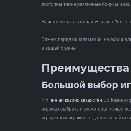
доступны также различные бонусы и акци
Начните играть в онлайн-казино Pin Up
Важно: перед началом игры на официальн
в вашей стране.
Преимущества 
Большой выбор и
Pin
пин ап казино казахстан
Up Казино пр
игрокам выбрать игру, которая лучше вс
игры, чтобы игроки всегда могли найти ч