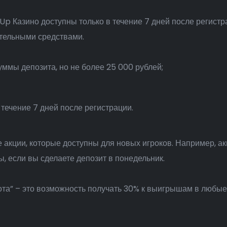
 Up Казино доступны только в течение 7 дней после регист
ительными средствами.
уммы депозита, но не более 25 000 рублей;
 течение 7 дней после регистрации.
ие акции, которые доступны для новых игроков. Например, а
, если вы сделаете депозит в понедельник.
бота” – это возможность получать 30% к выигрышам в любые