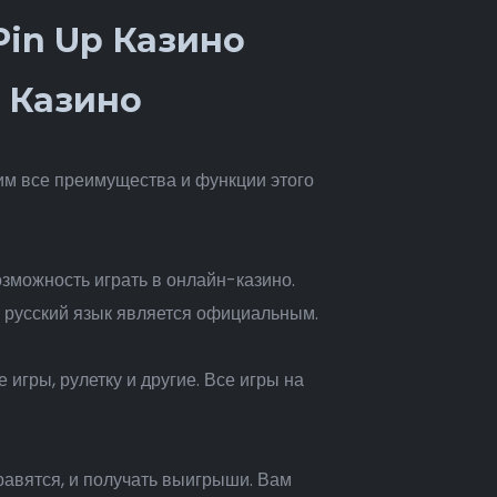
Pin Up Казино
p Казино
им все преимущества и функции этого
озможность играть в онлайн-казино.
де русский язык является официальным.
игры, рулетку и другие. Все игры на
равятся, и получать выигрыши. Вам