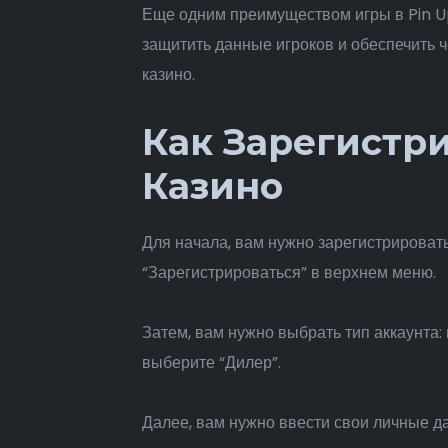
Еще одним преимуществом игры в Pin Up
защитить данные игроков и обеспечить ч
казино.
Как Зарегистри
Казино
Для начала, вам нужно зарегистрировать
“Зарегистрироваться” в верхнем меню.
Затем, вам нужно выбрать тип аккаунта: 
выберите “Дилер”.
Далее, вам нужно ввести свои личные д