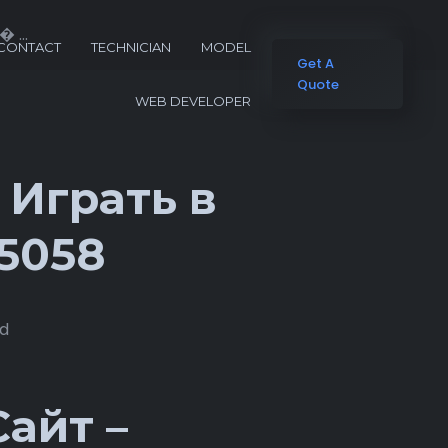
 ...
CONTACT
TECHNICIAN
MODEL
Get A
Quote
WEB DEVELOPER
Играть в
.5058
ad
айт –