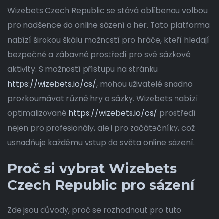
Wizebets Czech Republic se stává oblíbenou volbou
pro nadšence do online sázení a her. Tato platforma
nabízí širokou škálu možností pro hráče, kteří hledají
bezpečné a zábavné prostředí pro své sázkové
aktivity. S možností přístupu na stránku
https://wizebets.io/cs/
, mohou uživatelé snadno
prozkoumávat různé hry a sázky. Wizebets nabízí
optimalizované
https://wizebets.io/cs/
prostředí
nejen pro profesionály, ale i pro začátečníky, což
usnadňuje každému vstup do světa online sázení.
Proč si vybrat Wizebets
Czech Republic pro sázení
Zde jsou důvody, proč se rozhodnout pro tuto