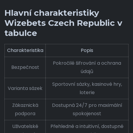
Hlavní charakteristiky
Wizebets Czech Republic v
tabulce
Charakteristika
Popis
Pokročilé šifrování a ochrana
Bezpečnost
údajů
Sportovní sázky, kasinové hry,
Varianta sázek
loterie
Zákaznická
Dostupná 24/7 pro maximální
podpora
spokojenost
Uživatelské
Přehledné a intuitivní, dostupné