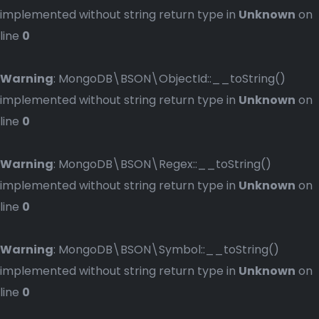
implemented without string return type in
Unknown
on
line
0
Warning
: MongoDB\BSON\ObjectId::__toString()
implemented without string return type in
Unknown
on
line
0
Warning
: MongoDB\BSON\Regex::__toString()
implemented without string return type in
Unknown
on
line
0
Warning
: MongoDB\BSON\Symbol::__toString()
implemented without string return type in
Unknown
on
line
0