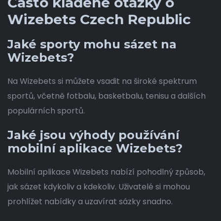
Často kladené otázky o
Wizebets Czech Republic
Jaké sporty mohu sázet na
Wizebets?
Na Wizebets si můžete vsadit na široké spektrum
sportů, včetně fotbalu, basketbalu, tenisu a dalších
populárních sportů.
Jaké jsou výhody používání
mobilní aplikace Wizebets?
Mobilní aplikace Wizebets nabízí pohodlný způsob,
jak sázet kdykoliv a kdekoliv. Uživatelé si mohou
prohlížet nabídky a uzavírat sázky snadno.