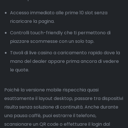
Accesso immediato alle prime 10 slot senza
ricaricare la pagina.
Controlli touch-friendly che ti permettono di
piazzare scommesse con un solo tap.
Tavoli di live casino a caricamento rapido dove la
mano del dealer appare prima ancora di vedere
le quote.
Poiché la versione mobile rispecchia quasi
esattamente il layout desktop, passare tra dispositivi
risulta senza soluzione di continuità. Anche durante
una pausa caffè, puoi estrarre il telefono,
scansionare un QR code o effettuare il login dal