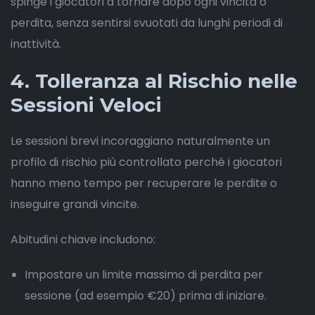
spinge i giocatori a tornare dopo ogni vincita o
perdita, senza sentirsi svuotati da lunghi periodi di
inattività.
4. Tolleranza al Rischio nelle
Sessioni Veloci
Le sessioni brevi incoraggiano naturalmente un
profilo di rischio più controllato perché i giocatori
hanno meno tempo per recuperare le perdite o
inseguire grandi vincite.
Abitudini chiave includono:
Impostare un limite massimo di perdita per
sessione (ad esempio €20) prima di iniziare.