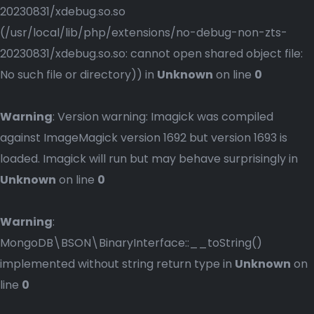
20230831/xdebug.so.so
(/usr/local/lib/php/extensions/no-debug-non-zts-
20230831/xdebug.so.so: cannot open shared object file:
No such file or directory)) in
Unknown
on line
0
Warning
: Version warning: Imagick was compiled
against ImageMagick version 1692 but version 1693 is
loaded. Imagick will run but may behave surprisingly in
Unknown
on line
0
Warning
:
MongoDB\BSON\BinaryInterface::__toString()
implemented without string return type in
Unknown
on
line
0