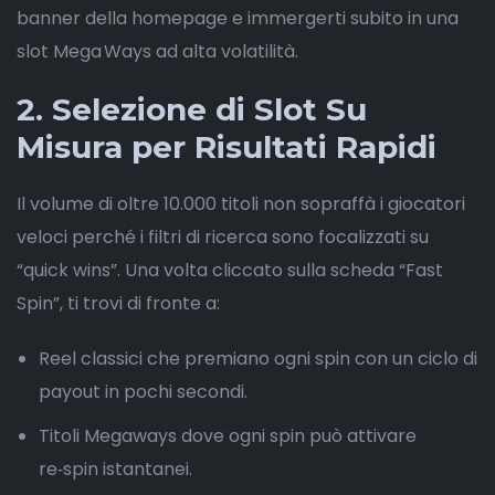
banner della homepage e immergerti subito in una
slot Mega Ways ad alta volatilità.
2. Selezione di Slot Su
Misura per Risultati Rapidi
Il volume di oltre 10.000 titoli non sopraffà i giocatori
veloci perché i filtri di ricerca sono focalizzati su
“quick wins”. Una volta cliccato sulla scheda “Fast
Spin”, ti trovi di fronte a:
Reel classici che premiano ogni spin con un ciclo di
payout in pochi secondi.
Titoli Megaways dove ogni spin può attivare
re‑spin istantanei.