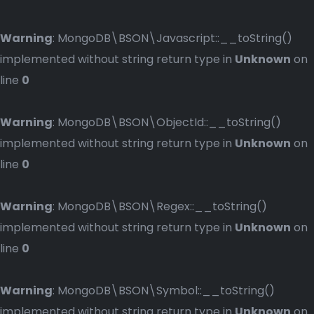
Warning
: MongoDB\BSON\Javascript::__toString()
implemented without string return type in
Unknown
on
line
0
Warning
: MongoDB\BSON\ObjectId::__toString()
implemented without string return type in
Unknown
on
line
0
Warning
: MongoDB\BSON\Regex::__toString()
implemented without string return type in
Unknown
on
line
0
Warning
: MongoDB\BSON\Symbol::__toString()
implemented without string return type in
Unknown
on