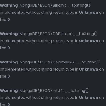
Warning
: MongoDB\BSON\Binary::__toString()
implemented without string return type in
Unknown
on
line
0
Warning
: MongoDB\BSON\DBPointer::__toString()
implemented without string return type in
Unknown
on
line
0
Warning
: MongoDB\BSON\Decimal128::__toString()
implemented without string return type in
Unknown
on
line
0
Warning
: MongoDB\BSON\Int64::__toString()
implemented without string return type in
Unknown
on
line
0