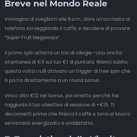
Breve nel Mondo Reale
Immagina di svegliarti alle 8 a.m., dare un’occhiata al
telefono sorseggiando il caffè, e decidere di provare
“Super Fruit Megaways”.
Il primo spin atterra un trio di ciliegie—una vincita
istantanea di €5 sul tuo €1 di puntata. Rilanci subito;
questa volta i rulli attivano un trigger di free spin che
ti porta direttamente a un round bonus.
Vinco altri €12 nel bonus, poi smetto perché hai
raggiunto il tuo obiettivo di sessione di +€15. Ti
disconnetti prima che finisca il caffè e torni al lavoro
sentendoti energizzato e soddisfatto.