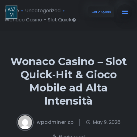
Home
Uncategorized
Get A Quote
Wonaco Casino – Slot Quick� ...
Wonaco Casino – Slot
Quick‑Hit & Gioco
Mobile ad Alta
Intensità
wpadminerlzp
May 9, 2026
6 min read