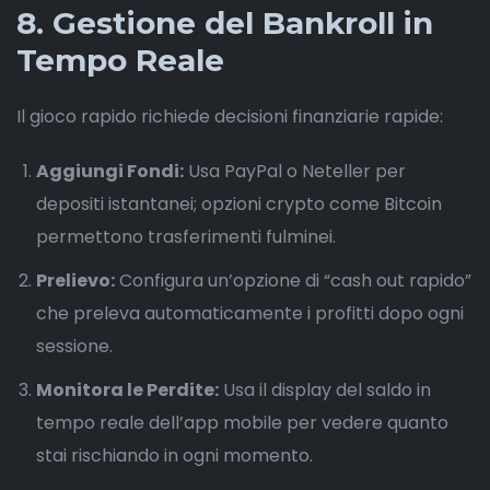
8. Gestione del Bankroll in
Tempo Reale
Il gioco rapido richiede decisioni finanziarie rapide:
Aggiungi Fondi:
Usa PayPal o Neteller per
depositi istantanei; opzioni crypto come Bitcoin
permettono trasferimenti fulminei.
Prelievo:
Configura un’opzione di “cash out rapido”
che preleva automaticamente i profitti dopo ogni
sessione.
Monitora le Perdite:
Usa il display del saldo in
tempo reale dell’app mobile per vedere quanto
stai rischiando in ogni momento.