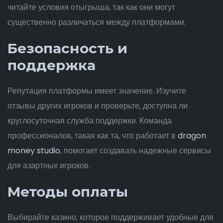
читайте условия отыгрыша, так как они могут
существенно различаться между платформами.
Безопасность и
поддержка
Репутация платформы имеет значение. Изучите
отзывы других игроков и проверьте, доступна ли
круглосуточная служба поддержки. Команда
профессионалов, такая как та, что работает в
dragon
money studio
, помогает создавать надежные сервисы
для азартных игроков.
Методы оплаты
Выбирайте казино, которое поддерживает удобные для