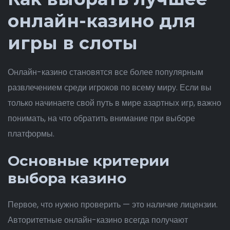
онлайн-казино для
игры в слоты
Онлайн-казино становятся все более популярным
развлечением среди игроков по всему миру. Если вы
только начинаете свой путь в мире азартных игр, важно
понимать, на что обратить внимание при выборе
платформы.
Основные критерии
выбора казино
Первое, что нужно проверить — это наличие лицензии.
Авторитетные онлайн-казино всегда получают