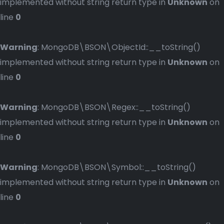
implemented without string return type in
Unknown
on
line
0
Warning
: MongoDB\BSON\ObjectId::__toString()
implemented without string return type in
Unknown
on
line
0
Warning
: MongoDB\BSON\Regex::__toString()
implemented without string return type in
Unknown
on
line
0
Warning
: MongoDB\BSON\Symbol::__toString()
implemented without string return type in
Unknown
on
line
0