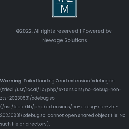
©2022. All rights reserved | Powered by
Newage Solutions
Warning
: Failed loading Zend extension 'xdebug.so'
(tried: /usr/local/lib/php/extensions/no-debug-non-
zts-20230831/xdebug.so
(/usr/local/lib/php/extensions/no-debug-non-zts-
20230831/xdebug.so: cannot open shared object file: No
such file or directory),