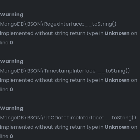
Warning
:
MongoDB\BSON\RegexInterface::__toString()
implemented without string return type in
Unknown
on
line
0
Warning
:
MongoDB\BSON\TimestampInterface::__toString()
implemented without string return type in
Unknown
on
line
0
Warning
:
MongoDB\BSON\UTCDateTimeInterface::__toString()
implemented without string return type in
Unknown
on
line
0