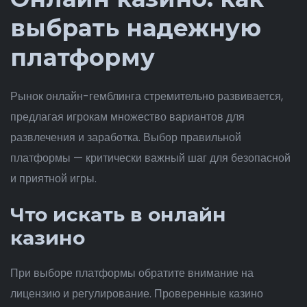
выбрать надежную
платформу
Рынок онлайн-гемблинга стремительно развивается,
предлагая игрокам множество вариантов для
развлечения и заработка. Выбор правильной
платформы — критически важный шаг для безопасной
и приятной игры.
Что искать в онлайн
казино
При выборе платформы обратите внимание на
лицензию и регулирование. Проверенные казино