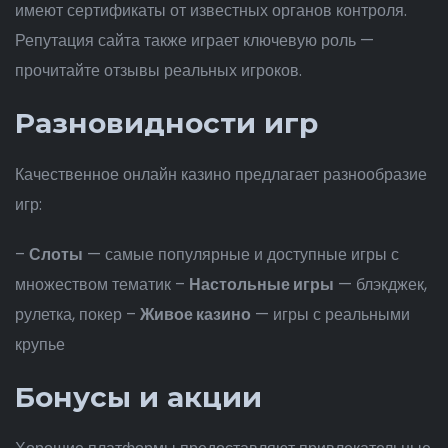
имеют сертификаты от известных органов контроля.
Репутация сайта также играет ключевую роль —
прочитайте отзывы реальных игроков.
Разновидности игр
Качественное онлайн казино предлагает разнообразие
игр:
–
Слоты
— самые популярные и доступные игры с
множеством тематик –
Настольные игры
— блэкджек,
рулетка, покер –
Живое казино
— игры с реальными
крупье
Бонусы и акции