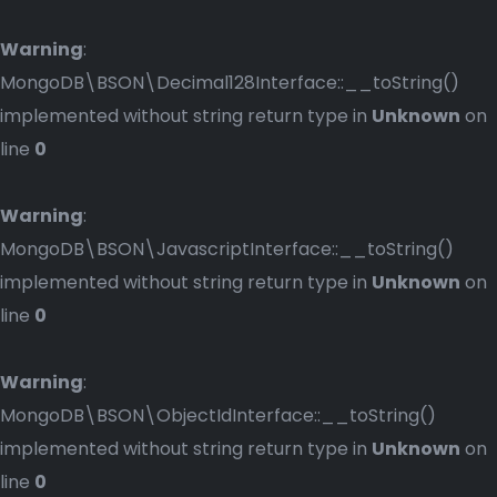
Warning
:
MongoDB\BSON\Decimal128Interface::__toString()
implemented without string return type in
Unknown
on
line
0
Warning
:
MongoDB\BSON\JavascriptInterface::__toString()
implemented without string return type in
Unknown
on
line
0
Warning
:
MongoDB\BSON\ObjectIdInterface::__toString()
implemented without string return type in
Unknown
on
line
0