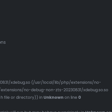
ons
230831/xdebug.so (/usr/local/lib/php/extensions/no-
php/extensions/no-debug-non-zts-20230831/xdebug.so.so
file or directory)) in
Unknown
on line
0