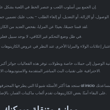
إن الجمع بين أسلوب اللعب و عنصر الحظ في اللعبة بشكل عام يجعلها تحظى بشعبية كبيرة بين المشاركين.
لقد قمنا جميعًا، بعيدًا عن المزايا، بفحص العديد من الكازينوهات على الإنترنت للعثور على الأفضل منها.
في ظل وضع التحكم غير الكافي، لا يوجد سبيل فعلي لإشراك المشاركين في حالة فشل أي شيء.
انية الوصول إلى حملات خاصة وبطولات. توفر هذه الفعاليات جوائز أكبر و
ألعاب Alive الاحترافية على تقنيات البث المباشر المتقدمة والاستوديوهات الاحترافية لتوفير تجربة كازينو حقيقية.
اللعب فيها. نقدم لك إجابات واضحة وصادقة لمساعدتك
al inicio
ستجد هنا أكثر الأسئلة شيوعًا التي يطرحها المحترفون عند اختيار الكازينوهات على الإنترنت، ويمكنك
على البقاء آمنًا. بعض الكازينوهات تقدم ألعاب ماكينات القمار، بالإضافة إلى ألعاب الطاولة مثل البلاك جاك والروليت.
موانئ متنقلة ويمكنك