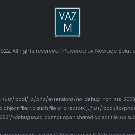
022. All rights reserved | Powered by
Newage Soluti
ried: /usr/local/lib/php/extensions/no-debug-non-zts-20
bject file: No such file or directory), /usr/local/lib/
1/xdebug.so.so: cannot open shared object file: No such 