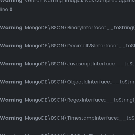
Warning
: Version warning: Imagick was compiled against
line
0
Warning
: MongoDB\BSON\BinaryInterface::__toString()
Warning
: MongoDB\BSON\Decimal128Interface::__toStri
Warning
: MongoDB\BSON\JavascriptInterface::__toStri
Warning
: MongoDB\BSON\ObjectIdInterface::__toString
Warning
: MongoDB\BSON\RegexInterface::__toString() 
Warning
: MongoDB\BSON\TimestampInterface::__toStri