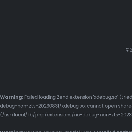
©2
Warning
: Failed loading Zend extension 'xdebug.so' (t
debug-non-zts-20230831/xdebug.so: cannot open shared o
(/usr/local/lib/php/extensions/no-debug-non-zts-2023083