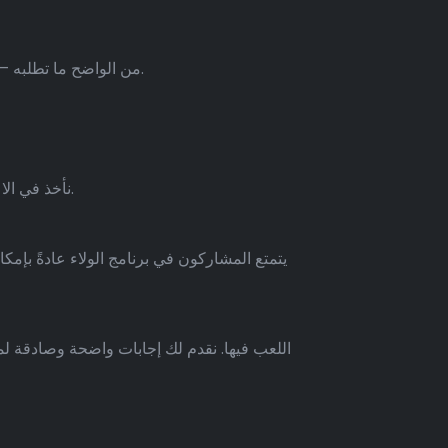
من الواضح ما تطلبه – الوصول، أو الإزالة، أو التعديل، أو إلغاء الطلب – يجب عليك تضمين جميع رسائل البريد الإلكتروني المرتبطة بحسابك.
نأخذ في الاعتبار إعلانات الولاء والمزايا الأخرى عند النظر في عروض الكازينوهات المحلية على الإنترنت التي تقدم أموالاً حقيقية.
يتمتع المشاركون في برنامج الولاء عادةً بإمك