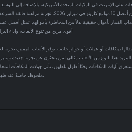
وهات على الإنترنت في الولايات المتحدة الأمريكية، بالإضافة إلى التوس
ستقدم لك هذه الكازينوهات، المسجلة ضمن أفضل 10 مواقع 
ألعاب القمار بأموال حقيقية بدلاً من المخاطرة بأموالهم. تمثل أفضل عش
أقوى مزيج من تنوع الألعاب، وأداء البرامج، ودقة الدفع، وثقة المستخدمين المتاحة حاليًا.
ها بمكافآت أو عملات أو جوائز خاصة. توفر الألعاب المميزة تجربة لع
مزيد. هذا النوع من الألعاب مثالي لمن يبحثون عن تجربة جديدة ومثي
تستغرق آليات المكافآت وقتًا أطول للظهور. تأتي جولات المكافآت المج
ملحوظ، خاصةً عند ظهور الرموز البرية خلال جولات المكافآت الإضافية.