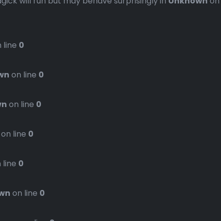
gick will run but may behave surprisingly in
Unknown
on
 line
0
wn
on line
0
wn
on line
0
on line
0
 line
0
wn
on line
0