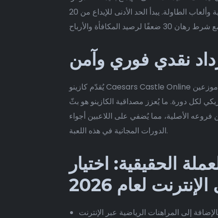
ة وألعاب الطاولة.
يبدأ الحد الأدنى للإيداع من 20
يُقدّم كازينو Caesars Castle Online أيضًا أكثر من 18 طاولة مع موزعين حقيقيين، مما يضمن نطاقًا واسعًا من خيارات اللعب. في لعبة الروليت مع موزعين
 بسيط بقيمة 0.20 دولار أمريكي، أو المراهنة على جوائز ضخمة تصل إلى 20,100 دولار أمريكي لكل دورة. ما يُعزز مصداقية الكازينو هو بثّ
 اللاعبين أجواء Caesars الحقيقية. على سبيل المثال، يُسمح للاعبين المحترفين فقط باللعب باستخدام
الدورات المجانية في هذه اللعبة.
لة الحقيقية: اختيار
إنترنت لعام 2026