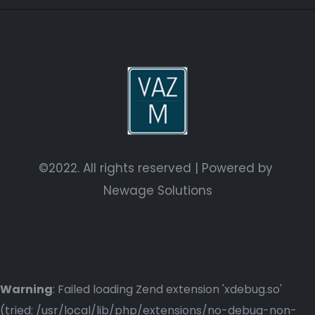
©2022. All rights reserved | Powered by
Newage Solutions
Warning
: Failed loading Zend extension 'xdebug.so'
(tried: /usr/local/lib/php/extensions/no-debug-non-