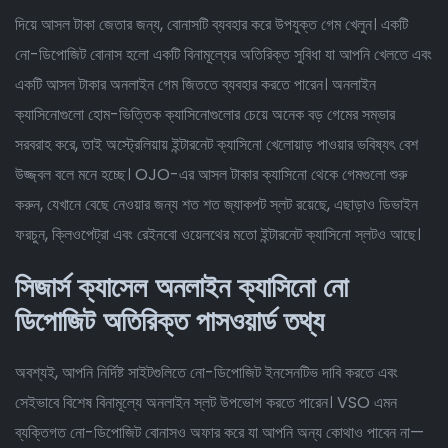
দিয়ে আসল টাকা জেতার জন্য, বোনাসটি ব্যবহার করে উপযুক্ত গেম খেলুন। একটি
নো-ডিপোজিট বোনাস হলো একটি বিনামূল্যের অতিরিক্ত সুবিধা যা আপনি খেলতে এবং
একটি আসল টাকার অনলাইন গেম জিততে ব্যবহার করতে পারেন। অনলাইন
ক্যাসিনোগুলো হোম-ভিত্তিক ক্যাসিনোগুলোর চেয়ে অনেক বড় গেমের সম্ভার
সরবরাহ করে, তাই অস্ট্রেলিয়ায় ইন্টারনেট ক্যাসিনো খেলোয়াড় পাওয়ার ভবিষ্যৎ বেশ
উজ্জ্বল বলে মনে হচ্ছে। OJO-এর আসল টাকার ক্যাসিনো থেকে গেমগুলো শুরু
করুন, যেখানে বেছে নেওয়ার জন্য শত শত জ্যাকপট স্লট রয়েছে, এছাড়াও ডিভাইন
ফরচুন, ক্লিওপেট্রা এবং রেইনবো ওয়েলথের মতো ইন্টারনেট ক্যাসিনো স্লটও আছে।
সিজার্স ক্যাসেল অনলাইন ক্যাসিনো নো
ডিপোজিট অতিরিক্ত পাসওয়ার্ড তথ্য
অবশ্যই, আপনি নির্দিষ্ট সাইটগুলিতে নো-ডিপোজিট ইনসেনটিভ দাবি করতে এবং
সেইভাবে বিশেষ বিনামূল্যে অনলাইন স্লট উপভোগ করতে পারেন। VSO এমন
ব্যক্তিগত নো-ডিপোজিট বোনাসও অফার করে যা আপনি অন্য কোথাও পাবেন না—