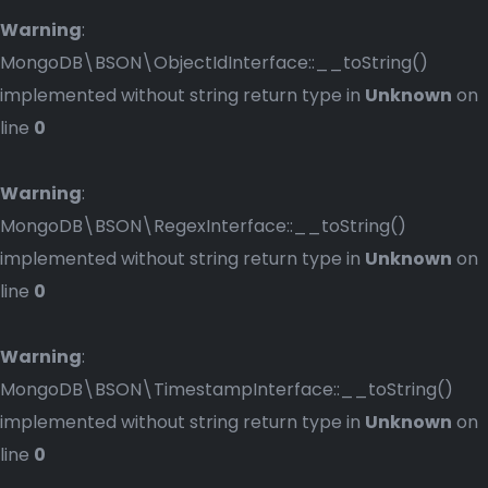
Warning
:
MongoDB\BSON\ObjectIdInterface::__toString()
implemented without string return type in
Unknown
on
line
0
Warning
:
MongoDB\BSON\RegexInterface::__toString()
implemented without string return type in
Unknown
on
line
0
Warning
:
MongoDB\BSON\TimestampInterface::__toString()
implemented without string return type in
Unknown
on
line
0