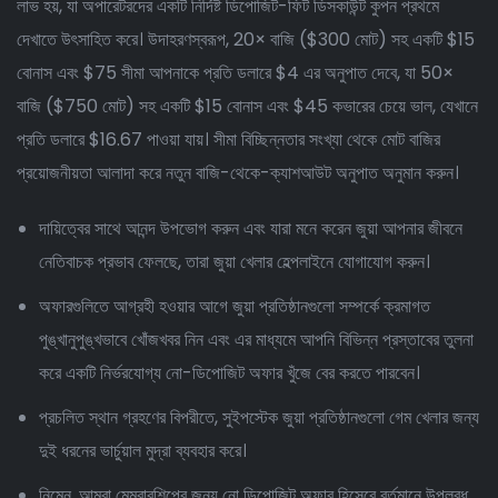
লাভ হয়, যা অপারেটরদের একটি নির্দিষ্ট ডিপোজিট-ফিট ডিসকাউন্ট কুপন প্রথমে
দেখাতে উৎসাহিত করে। উদাহরণস্বরূপ, 20× বাজি ($300 মোট) সহ একটি $15
বোনাস এবং $75 সীমা আপনাকে প্রতি ডলারে $4 এর অনুপাত দেবে, যা 50×
বাজি ($750 মোট) সহ একটি $15 বোনাস এবং $45 কভারের চেয়ে ভাল, যেখানে
প্রতি ডলারে $16.67 পাওয়া যায়। সীমা বিচ্ছিন্নতার সংখ্যা থেকে মোট বাজির
প্রয়োজনীয়তা আলাদা করে নতুন বাজি-থেকে-ক্যাশআউট অনুপাত অনুমান করুন।
দায়িত্বের সাথে আনন্দ উপভোগ করুন এবং যারা মনে করেন জুয়া আপনার জীবনে
নেতিবাচক প্রভাব ফেলছে, তারা জুয়া খেলার হেল্পলাইনে যোগাযোগ করুন।
অফারগুলিতে আগ্রহী হওয়ার আগে জুয়া প্রতিষ্ঠানগুলো সম্পর্কে ক্রমাগত
পুঙ্খানুপুঙ্খভাবে খোঁজখবর নিন এবং এর মাধ্যমে আপনি বিভিন্ন প্রস্তাবের তুলনা
করে একটি নির্ভরযোগ্য নো-ডিপোজিট অফার খুঁজে বের করতে পারবেন।
প্রচলিত স্থান গ্রহণের বিপরীতে, সুইপস্টেক জুয়া প্রতিষ্ঠানগুলো গেম খেলার জন্য
দুই ধরনের ভার্চুয়াল মুদ্রা ব্যবহার করে।
নিম্নে, আমরা মেম্বারশিপের জন্য নো ডিপোজিট অফার হিসেবে বর্তমানে উপলব্ধ