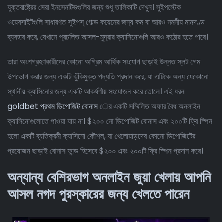
যুক্তরাষ্ট্রের সেরা ইনসেনটিভগুলির জন্য শুধু তালিকাটি দেখুন। সুইপস্টেক
ওয়েবসাইটগুলি সাধারণত সুইপস্ গোল্ড কয়েনের জন্য কম বা আরও নমনীয় মানদণ্ড
ব্যবহার করে, যেখানে প্রচলিত আসল-মুদ্রার ক্যাসিনোগুলি আরও কঠোর হতে পারে।
তারা অংশগ্রহণকারীদের কোনো অগ্রিম আর্থিক সংযোগ ছাড়াই উন্নত স্লট গেম
উপভোগ করার জন্য একটি ঝুঁকিমুক্ত পদ্ধতি প্রদান করে, যা এটিকে অন্য যেকোনো
স্থানীয় ক্যাসিনোর জন্য একটি আকর্ষণীয় সংযোজন করে তোলে। এই ধরন
goldbet প্রথম ডিপোজিট বোনাস
ের একটি সম্মিলিত অফার বৈধ অনলাইন
ক্যাসিনোগুলোতে পাওয়া যায় না। $২০০ নো ডিপোজিট বোনাস এবং ২০০টি ফ্রি স্পিন
হলো একটি ব্যতিক্রমী ক্যাসিনো কৌশল, যা খেলোয়াড়দের কোনো ডিপোজিটের
প্রয়োজন ছাড়াই বোনাস ফান্ড হিসেবে $২০০ এবং ২০০টি ফ্রি স্পিন প্রদান করে।
অন্যান্য বেশিরভাগ অনলাইন জুয়া খেলায় আপনি
আসল নগদ পুরস্কারের জন্য খেলতে পারেন