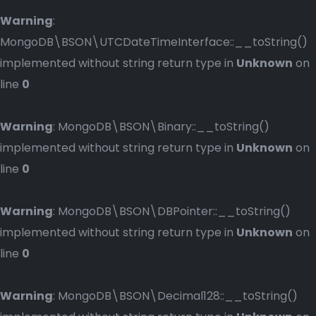
Warning
:
MongoDB\BSON\UTCDateTimeInterface::__toString()
implemented without string return type in
Unknown
on
line
0
Warning
: MongoDB\BSON\Binary::__toString()
implemented without string return type in
Unknown
on
line
0
Warning
: MongoDB\BSON\DBPointer::__toString()
implemented without string return type in
Unknown
on
line
0
Warning
: MongoDB\BSON\Decimal128::__toString()