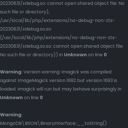
20230831/xdebug.so: cannot open shared object file: No
such file or directory),
/usr/local/lib/php/extensions/no-debug-non-zts-
20230831/xdebug.so.so
(/usr/local/lib/php/extensions/no-debug-non-zts-
20230831/xdebug.so.so: cannot open shared object file:
No such file or directory)) in
Unknown
on line
0
Warning
: Version warning: Imagick was compiled
against ImageMagick version 1692 but version 1693 is
loaded. Imagick will run but may behave surprisingly in
Unknown
on line
0
Warning
:
MongoDB\BSON\BinaryInterface::__toString()