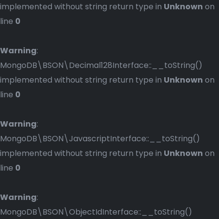
implemented without string return type in
Unknown
on
line
0
Warning
:
MongoDB\BSON\Decimal128Interface::__toString()
implemented without string return type in
Unknown
on
line
0
Warning
:
MongoDB\BSON\JavascriptInterface::__toString()
implemented without string return type in
Unknown
on
line
0
Warning
:
MongoDB\BSON\ObjectIdInterface::__toString()