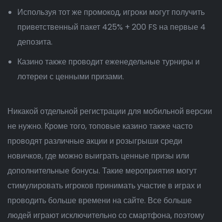
Используя тот же промокод, игроки могут получить
приветственный пакет 425% + 200 FS на первые 4
депозита.
Казино также проводит еженедельные турниры и
лотереи с ценными призами.
Никакой отдельной регистрации для мобильной версии
не нужно. Кроме того, топовые казино также часто
проводят различные акции и розыгрыши среди
новичков, где можно выиграть ценные призы или
дополнительные бонусы. Такие мероприятия могут
стимулировать игроков принимать участие в играх и
проводить больше времени на сайте. Все больше
людей играют исключительно со смартфона, поэтому