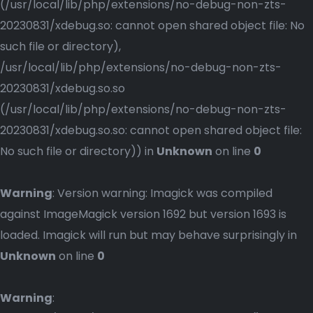
(/usr/local/lib/php/extensions/no-debug-non-zts-
20230831/xdebug.so: cannot open shared object file: No
such file or directory),
/usr/local/lib/php/extensions/no-debug-non-zts-
20230831/xdebug.so.so
(/usr/local/lib/php/extensions/no-debug-non-zts-
20230831/xdebug.so.so: cannot open shared object file:
No such file or directory)) in
Unknown
on line
0
Warning
: Version warning: Imagick was compiled
against ImageMagick version 1692 but version 1693 is
loaded. Imagick will run but may behave surprisingly in
Unknown
on line
0
Warning
: