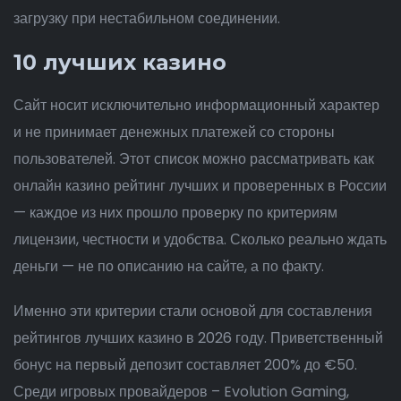
загрузку при нестабильном соединении.
10 лучших казино
Сайт носит исключительно информационный характер
и не принимает денежных платежей со стороны
пользователей. Этот список можно рассматривать как
онлайн казино рейтинг лучших и проверенных в России
— каждое из них прошло проверку по критериям
лицензии, честности и удобства. Сколько реально ждать
деньги — не по описанию на сайте, а по факту.
Именно эти критерии стали основой для составления
рейтингов лучших казино в 2026 году. Приветственный
бонус на первый депозит составляет 200% до €50.
Среди игровых провайдеров – Evolution Gaming,