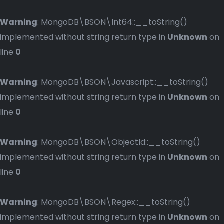
Warning
: MongoDB\BSON\Int64::__toString()
implemented without string return type in
Unknown
on
line
0
Warning
: MongoDB\BSON\Javascript::__toString()
implemented without string return type in
Unknown
on
line
0
Warning
: MongoDB\BSON\ObjectId::__toString()
implemented without string return type in
Unknown
on
line
0
Warning
: MongoDB\BSON\Regex::__toString()
implemented without string return type in
Unknown
on