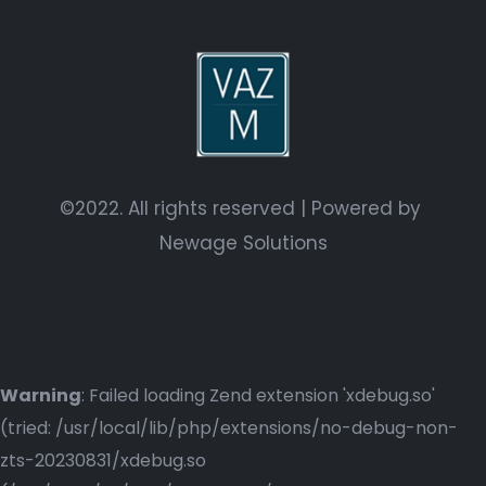
©2022. All rights reserved | Powered by
Newage Solutions
Warning
: Failed loading Zend extension 'xdebug.so'
(tried: /usr/local/lib/php/extensions/no-debug-non-
zts-20230831/xdebug.so