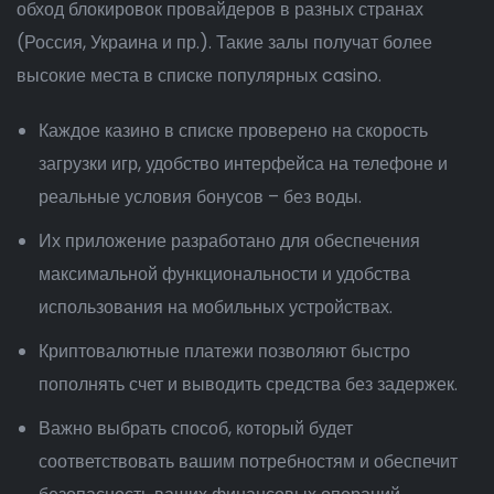
обход блокировок провайдеров в разных странах
(Россия, Украина и пр.). Такие залы получат более
высокие места в списке популярных casino.
Каждое казино в списке проверено на скорость
загрузки игр, удобство интерфейса на телефоне и
реальные условия бонусов – без воды.
Их приложение разработано для обеспечения
максимальной функциональности и удобства
использования на мобильных устройствах.
Криптовалютные платежи позволяют быстро
пополнять счет и выводить средства без задержек.
Важно выбрать способ, который будет
соответствовать вашим потребностям и обеспечит