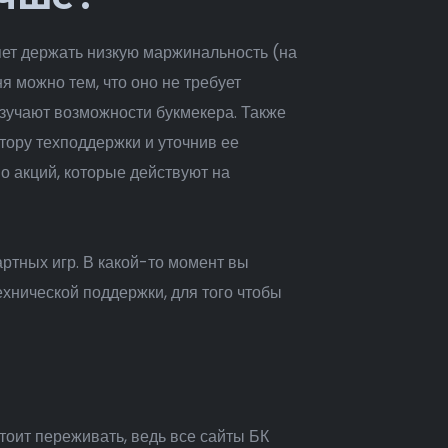
яет держать низкую маржинальность (на
я можно тем, что оно не требует
изучают возможности букмекера. Также
тору техподдержки и уточнив ее
о акций, которые действуют на
артных игр. В какой-то момент вы
хнической поддержки, для того чтобы
стоит переживать, ведь все сайты БК