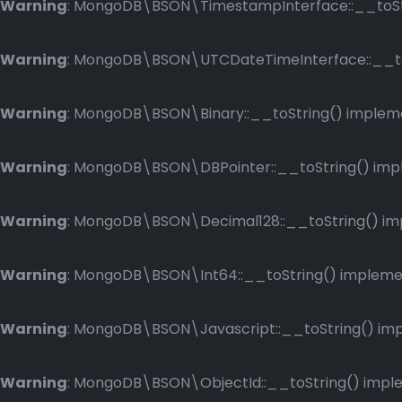
Warning
: MongoDB\BSON\TimestampInterface::__toStri
Warning
: MongoDB\BSON\UTCDateTimeInterface::__toSt
Warning
: MongoDB\BSON\Binary::__toString() implemen
Warning
: MongoDB\BSON\DBPointer::__toString() imple
Warning
: MongoDB\BSON\Decimal128::__toString() impl
Warning
: MongoDB\BSON\Int64::__toString() implement
Warning
: MongoDB\BSON\Javascript::__toString() impl
Warning
: MongoDB\BSON\ObjectId::__toString() implem