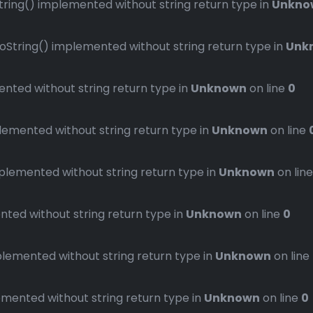
ng() implemented without string return type in
Unkno
ring() implemented without string return type in
Unk
ted without string return type in
Unknown
on line
0
mented without string return type in
Unknown
on line
emented without string return type in
Unknown
on lin
ed without string return type in
Unknown
on line
0
emented without string return type in
Unknown
on line
ented without string return type in
Unknown
on line
0