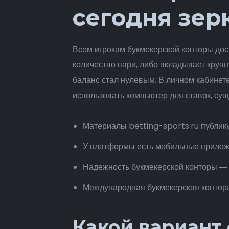
сегодня зер
Всем игрокам букмекерской конторы дост
количество пари, либо вкладывает крупн
баланс стал нулевым. В личном кабинете
использовать компьютер для ставок, сущ
Материалы betting-sports.ru публик
У платформы есть мобильные приложе
Надежность букмекерской конторы ― э
Международная букмекерская контора 
Какой вариант