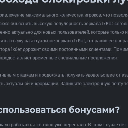
ривлечение максимального количества игроков, что позвол
Также объяснить высокую популярность зеркала 1xBet сегодн
бенно актуально для новых пользователей, которые только 
ть ссылку на актуальное зеркало 1xBet, отправив ее опера
онтора 1хбет дорожит своими постоянными клиентами. Помим
о предоставляет временные специальные предложения.
тивным ставкам и продолжать получать удовольствие от аз
еть актуальной информации. Запишите электронную почту те
оспользоваться бонусами?
ркало работало, а сегодня уже перестало. В этом случае не 