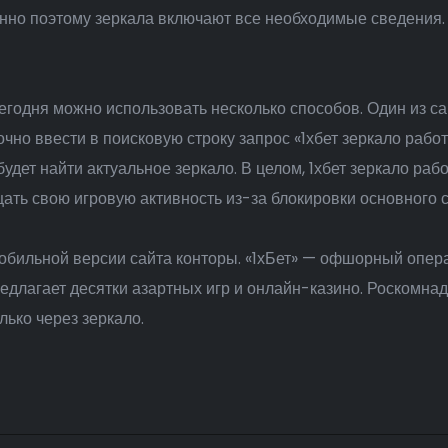
енно поэтому зеркала включают все необходимые сведения. 
сегодня можно использовать несколько способов. Один из 
очно ввести в поисковую строку запрос «1хбет зеркало работ
будет найти актуальное зеркало. В целом, 1хбет зеркало ра
щать свою игровую активность из-за блокировки основного с
обильной версии сайта конторы. «1хБет» — офшорный операт
длагает десятки азартных игр и онлайн-казино. Роскомнадз
лько через зеркало.