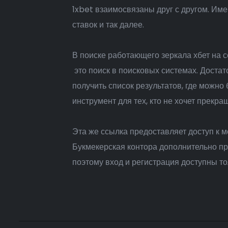
1xbet взаимосвязаны друг с другом. Им
ставок и так далее.
В поиске работающего зеркала хбет на 
это поиск в поисковых системах. Достат
получить список результатов, где можно 
инструмент для тех, кто не хочет прекра
Эта же ссылка предоставляет доступ к м
Букмекерская контора дополнительно пре
поэтому вход и регистрация доступны то