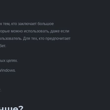
к тем, кто заключает большое
оторые можно использовать, даже если
льзователь. Для тех, кто предпочитает
бет.
ых целях.
Windows.
.
учше?