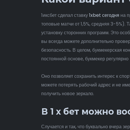
1иксбет сделал ставку
1xbet сегодня
на п
топовые матчи от 1,5%, средняя 3-5%). 
установку сторонних программ. Это осо
вы всегда можете дополнительно провери
безопасность. В целом, букмекерская к
постоянной основе, букмекер регулярн
Оно позволяет сохранить интерес к спор
можете потерять рабочий адрес и не им
получить новое зеркало.
В 1 х бет можно в
Случается и так, что буквально вчера зе