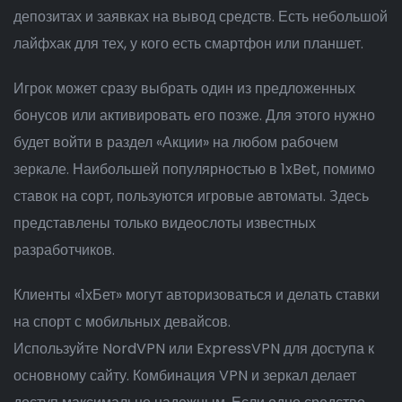
депозитах и заявках на вывод средств. Есть небольшой
лайфхак для тех, у кого есть смартфон или планшет.
Игрок может сразу выбрать один из предложенных
бонусов или активировать его позже. Для этого нужно
будет войти в раздел «Акции» на любом рабочем
зеркале. Наибольшей популярностью в 1xBet, помимо
ставок на сорт, пользуются игровые автоматы. Здесь
представлены только видеослоты известных
разработчиков.
Клиенты «1хБет» могут авторизоваться и делать ставки
на спорт с мобильных девайсов.
Используйте NordVPN или ExpressVPN для доступа к
основному сайту. Комбинация VPN и зеркал делает