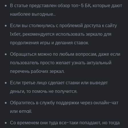
В статье представлен обзор топ-5 БК, которые дают
наиболее выгодные…
Если вы столкнулись с проблемой доступа к сайту
1хбет, рекомендуется использовать зеркало для
продолжения игры и делания ставок.
Обращаться можно по любым вопросам, даже если
пользователь просто желает узнать актуальный
перечень рабочих зеркал.
Если третье лицо сделает ставки или выведет
деньги, то помочь не получится.
Обратитесь в службу поддержки через онлайн-чат
или email.
Со временем они туда все-таки попадают, но тогда