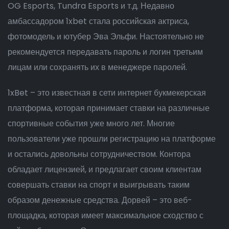
OG Esports, Tundra Esports и т.д. Недавно
амбассадором 1xbet стала российская актриса,
фотомодель и ютубер Эва Эльфи. Настоятельно не
рекомендуется передавать пароль и логин третьим
лицам или сохранять их в менеджере паролей.
1xBet – это известная в сети интернет букмекерская
платформа, которая принимает ставки на различные
спортивные события уже много лет. Многие
пользователи уже прошли регистрацию на платформе
и остались довольны сотрудничеством. Контора
обладает лицензией, и предлагает своим клиентам
совершать ставки на спорт и выигрывать таким
образом денежные средства. Дорвей – это веб-
площадка, которая имеет максимальное сходство с