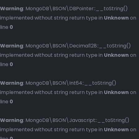
Warning
: MongoDB\BSON\DBPointer::__toString()
implemented without string return type in
Unknown
on
line
0
Warning
: MongoDB\BSON\Decimal128::__toString()
implemented without string return type in
Unknown
on
line
0
Warning
: MongoDB\BSON\Int64::__toString()
implemented without string return type in
Unknown
on
line
0
Warning
: MongoDB\BSON\Javascript::__toString()
implemented without string return type in
Unknown
on
line
0