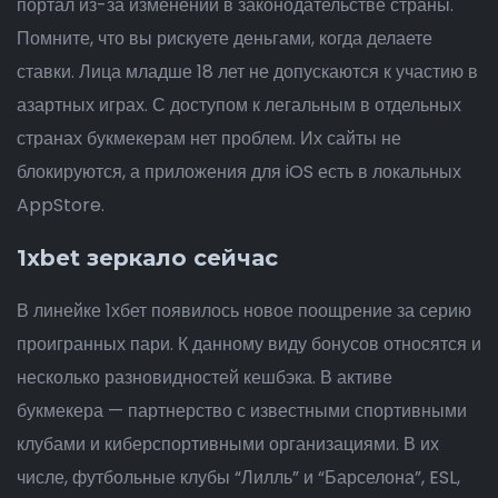
портал из-за изменений в законодательстве страны.
Помните, что вы рискуете деньгами, когда делаете
ставки. Лица младше 18 лет не допускаются к участию в
азартных играх. С доступом к легальным в отдельных
странах букмекерам нет проблем. Их сайты не
блокируются, а приложения для iOS есть в локальных
AppStore.
1xbet зеркало сейчас
В линейке 1хбет появилось новое поощрение за серию
проигранных пари. К данному виду бонусов относятся и
несколько разновидностей кешбэка. В активе
букмекера — партнерство с известными спортивными
клубами и киберспортивными организациями. В их
числе, футбольные клубы “Лилль” и “Барселона”, ESL,