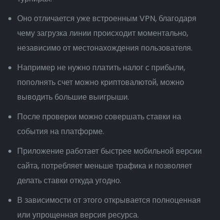
Оно отличается уже встроенным VPN, благодаря
чему загрузка линии происходит моментально,
независимо от местонахождения пользователя.
Например не нужно платить налог с прибыли,
пополнять счет можно криптовалютой, можно
выводить большие выигрыши.
После проверки можно совершать ставки на
события на платформе.
Приложение работает быстрее мобильной версии
сайта, потребляет меньше трафика и позволяет
делать ставки откуда угодно.
В зависимости от этого открывается полноценная
или упрощенная версия ресурса.