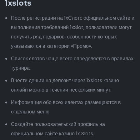
1xslots
После регистрации на 1хСлотс официальном сайте и
выполнения требований 1xSlot, пользователи могут
получить ряд подарков, особенности которых
указываются в категории «Промо».
Список слотов чаще всего определяется в правилах
турнира.
Внести деньги на депозит через 1xslots казино
онлайн можно в течении нескольких минут.
Информация обо всех ивентах размещаются в
отдельном меню.
Создайте пользовательский профиль на
официальном сайте казино 1x Slots.