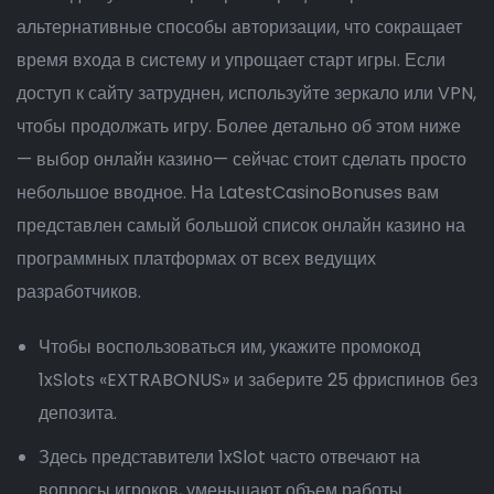
альтернативные способы авторизации, что сокращает
время входа в систему и упрощает старт игры. Если
доступ к сайту затруднен, используйте зеркало или VPN,
чтобы продолжать игру. Более детально об этом ниже
— выбор онлайн казино— сейчас стоит сделать просто
небольшое вводное. На LatestCasinoBonuses вам
представлен самый большой список онлайн казино на
программных платформах от всех ведущих
разработчиков.
Чтобы воспользоваться им, укажите промокод
1xSlots «EXTRABONUS» и заберите 25 фриспинов без
депозита.
Здесь представители 1xSlot часто отвечают на
вопросы игроков, уменьшают объем работы