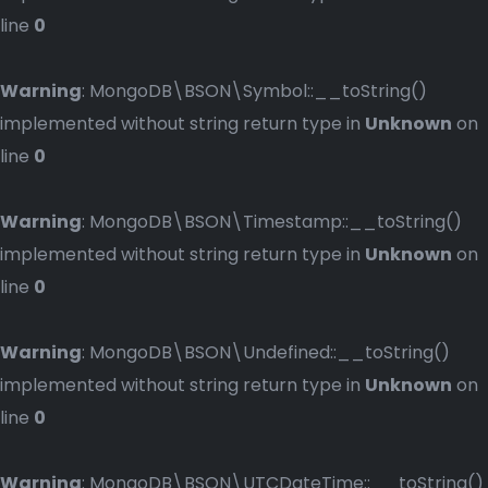
line
0
Warning
: MongoDB\BSON\Symbol::__toString()
implemented without string return type in
Unknown
on
line
0
Warning
: MongoDB\BSON\Timestamp::__toString()
implemented without string return type in
Unknown
on
line
0
Warning
: MongoDB\BSON\Undefined::__toString()
implemented without string return type in
Unknown
on
line
0
Warning
: MongoDB\BSON\UTCDateTime::__toString()