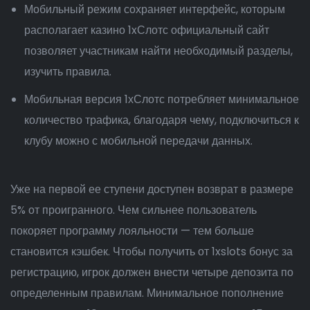
Мобильный режим сохраняет интерфейс, которым
располагает казино 1xСлотс официальный сайт
позволяет участникам найти необходимый разделы,
изучить правила.
Мобильная версия 1хСлотс потребляет минимальное
количество трафика, благодаря чему, подключиться к
клубу можно с мобильной передачи данных.
Уже на первой ее ступени доступен возврат в размере
5% от проигранного. Чем сильнее пользователь
покоряет программу лояльности — тем больше
становится кэшбек. Чтобы получить от 1xslots бонус за
регистрацию, игрок должен внести четыре депозита по
определенным правилам. Минимальное пополнение