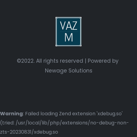
©2022. All rights reserved | Powered by
Newage Solutions
Warning
: Failed loading Zend extension 'xdebug.so'
(tried: /usr/local/lib/php/extensions/no-debug-non-
zts-20230831/xdebug.so