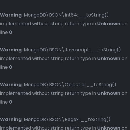
Warning
: MongoDB\BSON\Int64::__toString()
implemented without string return type in
Unknown
on
line
0
Warning
: MongoDB\BSON\Javascript::__toString()
implemented without string return type in
Unknown
on
line
0
Warning
: MongoDB\BSON\ObjectId::__toString()
implemented without string return type in
Unknown
on
line
0
Warning
: MongoDB\BSON\Regex::__toString()
implemented without string return type in
Unknown
on