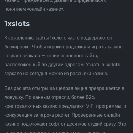
казино. Прежде всего, давайте определимся с
понятием «онлайн казино».
1xslots
К сожалению, сайты 1хслотс часто подвергаются
блокировке. Чтобы игроки продолжали играть, казино
создает зеркала — копии основного сайта,
расположенный по другим адресам. Узнать в 1xslots
зеркало на сегодня можно из рассылки казино.
Без расчета отыгрыша щедрая акция превращается в
ловушку. По данным отрасли, более 82%
криптовалютных казино предлагают VIP-программы, и
конкуренция за игрока растет. Проверенные онлайн
казино подключают софт от десятков студий сразу. Это
снижает зависимость от одного поставщика и