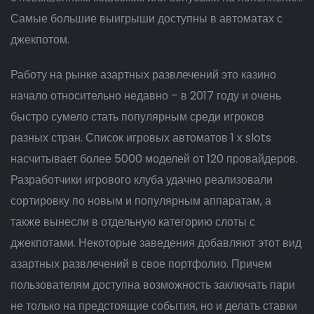
Самые большие выигрыши доступны в автоматах с
джекпотом.
Работу на рынке азартных развлечений это казино
начало относительно недавно – в 2017 году и очень
быстро сумело стать популярным среди игроков
разных стран. Список игровых автоматов 1 x slots
насчитывает более 5000 моделей от 120 провайдеров.
Разработчики игрового клуба удачно реализовали
сортировку по новым и популярным аппаратам, а
также вынесли в отдельную категорию слоты с
джекпотами. Некоторые заведения добавляют этот вид
азартных развлечений в свое портфолио. Причем
пользователям доступна возможность заключать пари
не только на предстоящие события, но и делать ставки