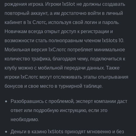
рождения игрока. Игроки 1xSlot не должны создавать
повторный аккаунт, а им достаточно войти в личный
кабинет в 1x Слотс, используя свой логин и пароль.
Новичкам всегда открыт доступ к регистрации и
возможности стать полноправным членом 1xSlots 10.
Мобильная версия 1хСлотс потребляет минимальное
количество трафика, благодаря чему, подключиться к
клубу можно с мобильной передачи данных. Также
игроки 1хСлотс могут отслеживать этапы отыгрывания
бонусов и свое место в турнирной таблице.
Разобравшись с проблемой, эксперт компании даст
ответ или подробную инструкцию, если это
необходимо.
Деньги в казино 1xSlots приходят мгновенно и без