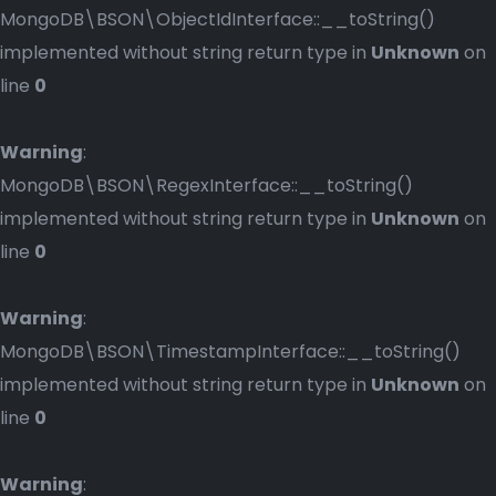
MongoDB\BSON\ObjectIdInterface::__toString()
implemented without string return type in
Unknown
on
line
0
Warning
:
MongoDB\BSON\RegexInterface::__toString()
implemented without string return type in
Unknown
on
line
0
Warning
:
MongoDB\BSON\TimestampInterface::__toString()
implemented without string return type in
Unknown
on
line
0
Warning
: