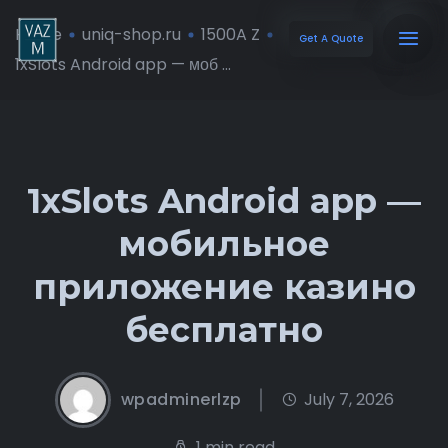
Home
uniq-shop.ru
1500A Z
Get A Quote
1xSlots Android app — моб ...
1xSlots Android app —
мобильное
приложение казино
бесплатно
wpadminerlzp
July 7, 2026
1 min read