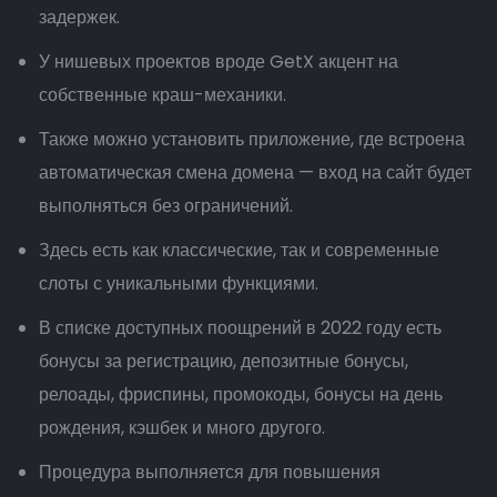
задержек.
У нишевых проектов вроде GetX акцент на
собственные краш-механики.
Также можно установить приложение, где встроена
автоматическая смена домена — вход на сайт будет
выполняться без ограничений.
Здесь есть как классические, так и современные
слоты с уникальными функциями.
В списке доступных поощрений в 2022 году есть
бонусы за регистрацию, депозитные бонусы,
релоады, фриспины, промокоды, бонусы на день
рождения, кэшбек и много другого.
Процедура выполняется для повышения