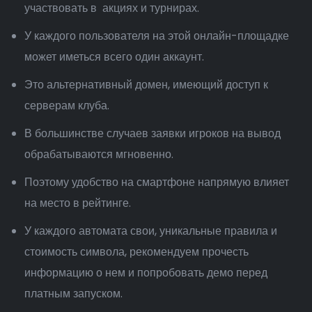
участвовать в акциях и турнирах.
У каждого пользователя на этой онлайн-площадке
может иметься всего один аккаунт.
Это альтернативный домен, имеющий доступ к
серверам клуба.
В большинстве случаев заявки игроков на вывод
обрабатываются мгновенно.
Поэтому удобство на смартфоне напрямую влияет
на место в рейтинге.
У каждого автомата свои, уникальные правила и
стоимость символа, рекомендуем прочесть
информацию о нем и попробовать демо перед
платным запуском.