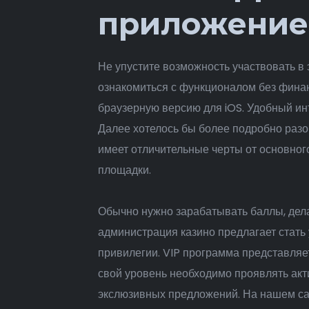
приложение
Не упустите возможность участвовать в
ознакомиться с функционалом без финан
браузерную версию для iOS. Удобный и
Далее хотелось бы более подробно разоб
имеет отличительные черты от основног
площадки.
Обычно нужно зарабатывать баллы, дела
администрация казино предлагает стать
привилегии. VIP программа представляе
свой уровень необходимо проявлять акт
экслюзивных предложений. На нашем сай