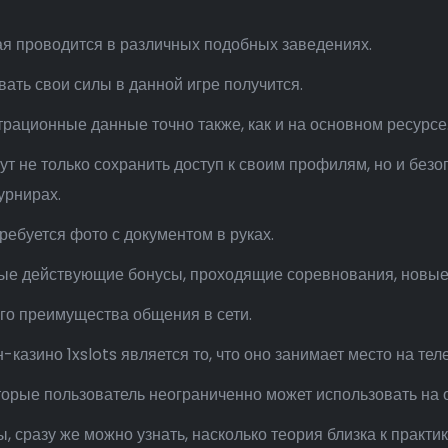
ая проводится в различных подобных заведениях.
вать свои силы в данной игре получится.
трационные данные точно также, как и на основном ресурсе
гут не только сохранить доступ к своим профилям, но и без
урнирах.
ребуется фото с документом в руках.
ные действующие бонусы, проходящие соревнования, новые
го преимущества общения в сети.
азино 1xslots является то, что оно занимает место на тел
торые пользователь неограниченно может использовать на 
ы, сразу же можно узнать, насколько теория близка к практик