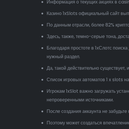
Информация о текущих акциях в casin
Казино 1xSlots официальный сайт вы
По данным отрасли, более 82% крипто
Здесь, также, темно-серые тона, дос
Благодаря простоте в 1хСлотс поиска
нужный раздел.
Да, такой действительно существует, и
Список игровых автоматов 1 x slots 
Игрокам 1xSlot важно загружать уста
непроверенными источниками.
После создания аккаунта не забудьте
Поэтому может создаться впечатление