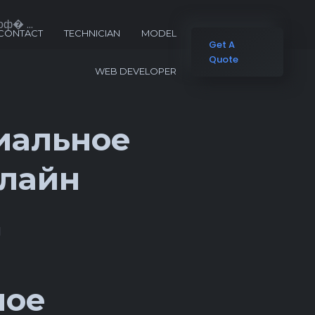
оф� ...
CONTACT
TECHNICIAN
MODEL
Get A
Quote
WEB DEVELOPER
циальное
нлайн
d
ное