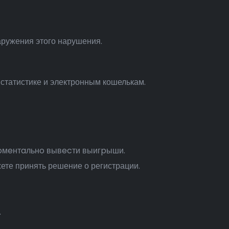
аружения этого нарушения.
статистике и электронным кошелькам.
мoмeнтaльнo вывecти выигpыши.
жете принять решение о регистрации.
.