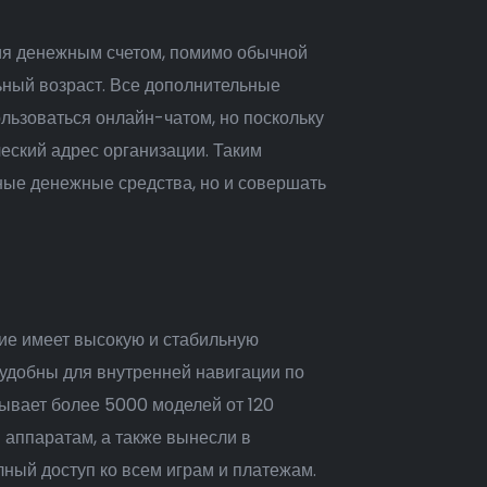
ния денежным счетом, помимо обычной
ьный возраст. Все дополнительные
льзоваться онлайн-чатом, но поскольку
ческий адрес организации. Таким
ьные денежные средства, но и совершать
ие имеет высокую и стабильную
 удобны для внутренней навигации по
тывает более 5000 моделей от 120
 аппаратам, а также вынесли в
ный доступ ко всем играм и платежам.