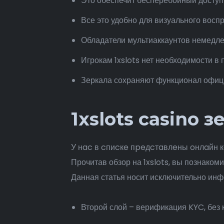
Это обеспечит бесперебойный доступ
Все это удобно для визуального воспр
Обладатели мультиаккаунтов немедле
Игрокам 1xslots нет необходимости в 
Зеркала сохраняют функционал официа
1xslots casino 
У нac в cпиcкe пpeдcтaвлeны oнлaйн к
Прочитав обзор на 1xslots, вы познаком
Данная статья носит исключительно инф
Второй слой – верификация KYC, без 