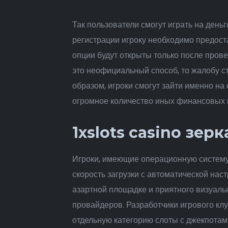
Так пользователи смогут играть на ден
регистрации игроку необходимо предост
опции будут открыты только после пров
это неофициальный способ, то жалобу ст
образом, игроки смогут зайти именно на
огромное количество иных финансовых 
1xslots casino зер
Игроки, имеющие операционную систему
скорость загрузки с автоматической нас
азартной площадке и приятного визуальн
провайдеров. Разработчики игрового кл
отдельную категорию слоты с джекпотам