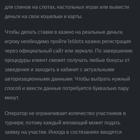
для спинов на слотах, настольных играх или вывести
деньги на свои кошельки и карты.
Чтобы делать ставки в казино на реальные деньги,
игроку необходимо пройти 1xSlots казино регистрация
через официальный сайт или зеркало. По завершению
процедуры клиент сможет получать любые бонусы от
заведения и заходить в кабинет с актуальными
авторизационными данными. Чтобы выбрать нужный
способ и ввести данные потребуется буквально пару
минут.
Оператор не ограничивает количество участников в
турнире, потому каждый желающий может подать
заявку на участие. Иногда в состязаниях вводятся