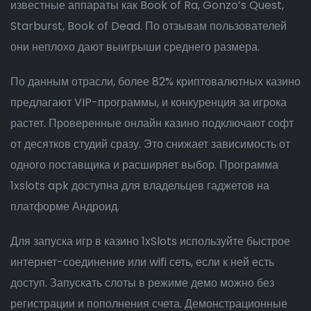
известные аппараты как Book of Ra, Gonzo’s Quest,
Starburst, Book of Dead. По отзывам пользователей
они неплохо дают выигрыши среднего размера.
По данным отрасли, более 82% криптовалютных казино
предлагают VIP-программы, и конкуренция за игрока
растет. Проверенные онлайн казино подключают софт
от десятков студий сразу. Это снижает зависимость от
одного поставщика и расширяет выбор. Программа
1xslots apk доступна для владельцев гаджетов на
платформе Андроид.
Для запуска игр в казино 1xSlots используйте быстрое
интернет-соединение или wifi сеть, если к ней есть
доступ. Запускать слоты в режиме демо можно без
регистрации и пополнения счета. Демонстрационные