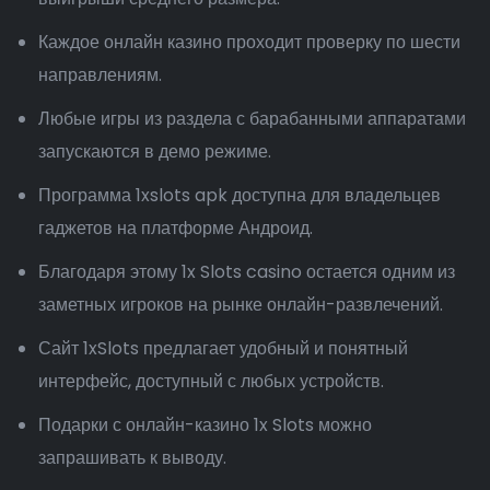
Каждое онлайн казино проходит проверку по шести
направлениям.
Любые игры из раздела с барабанными аппаратами
запускаются в демо режиме.
Программа 1xslots apk доступна для владельцев
гаджетов на платформе Андроид.
Благодаря этому 1x Slots casino остается одним из
заметных игроков на рынке онлайн-развлечений.
Сайт 1xSlots предлагает удобный и понятный
интерфейс, доступный с любых устройств.
Подарки с онлайн-казино 1x Slots можно
запрашивать к выводу.