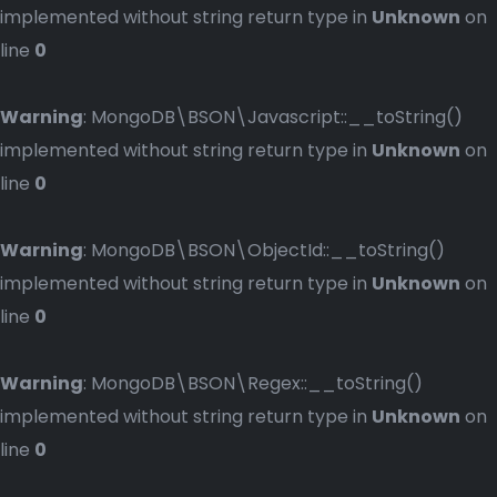
implemented without string return type in
Unknown
on
line
0
Warning
: MongoDB\BSON\Javascript::__toString()
implemented without string return type in
Unknown
on
line
0
Warning
: MongoDB\BSON\ObjectId::__toString()
implemented without string return type in
Unknown
on
line
0
Warning
: MongoDB\BSON\Regex::__toString()
implemented without string return type in
Unknown
on
line
0