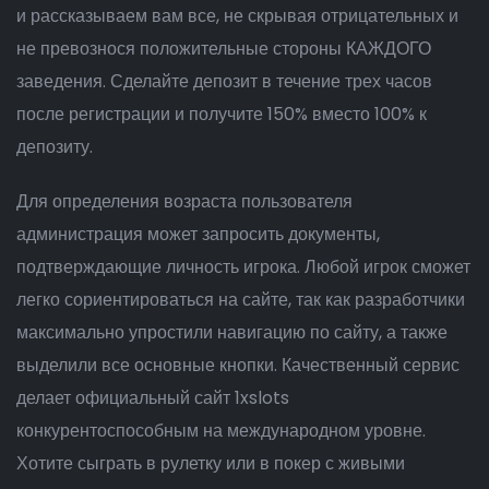
и рассказываем вам все, не скрывая отрицательных и
не превознося положительные стороны КАЖДОГО
заведения. Сделайте депозит в течение трех часов
после регистрации и получите 150% вместо 100% к
депозиту.
Для определения возраста пользователя
администрация может запросить документы,
подтверждающие личность игрока. Любой игрок сможет
легко сориентироваться на сайте, так как разработчики
максимально упростили навигацию по сайту, а также
выделили все основные кнопки. Качественный сервис
делает официальный сайт 1xslots
конкурентоспособным на международном уровне.
Хотите сыграть в рулетку или в покер с живыми