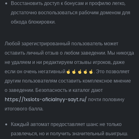
Восстановить доступ к бонусам и профилю легко,
достаточно воспользоваться рабочим доменом для
обхода блокировки.
Любой зарегистрированный пользователь может
оставить личный отзыв о любом заведении. Мы никогда
не удаляем и ни редактируем отзывы игроков, даже
если он очень негативный
. Это позволяет
другим пользователям составить комплексное мнение
о заведении. Безопасность и каталог дают
https://1xslots-oficialnyy-sayt.ru/
почти половину
итогового балла.
Каждый автомат предоставляет шанс не только
развлечься, но и получить значительный выигрыш.