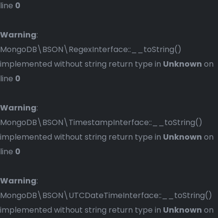
line
0
Warning
:
MongoDB\BSON\RegexInterface::__toString()
implemented without string return type in
Unknown
on
line
0
Warning
:
MongoDB\BSON\TimestampInterface::__toString()
implemented without string return type in
Unknown
on
line
0
Warning
:
MongoDB\BSON\UTCDateTimeInterface::__toString()
implemented without string return type in
Unknown
on