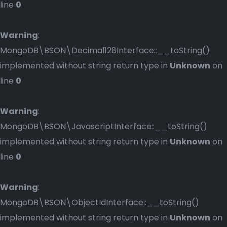
line
0
Warning
:
MongoDB\BSON\Decimal128Interface::__toString()
implemented without string return type in
Unknown
on
line
0
Warning
:
MongoDB\BSON\JavascriptInterface::__toString()
implemented without string return type in
Unknown
on
line
0
Warning
:
MongoDB\BSON\ObjectIdInterface::__toString()
implemented without string return type in
Unknown
on