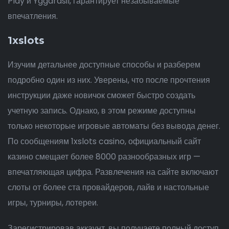
Play и Yggdrasil, гарантирует незабываемые
впечатления.
1xslots
Изучим детальнее доступные способы и разберем
подробно один из них. Уверены, что после прочтения
инструкции даже новичок сможет быстро создать
учетную запись. Однако, в этом режиме доступны
только некоторые игровые автоматы без вывода денег.
По сообщениям 1xslots casino, официальный сайт
казино смещает более 8000 разнообразных игр —
впечатляющая цифра. Развлечения на сайте включают
слоты от более ста провайдеров, лайв и настольные
игры, турниры, лотереи.
Зарегистрировав аккаунт, вы получаете полный доступ