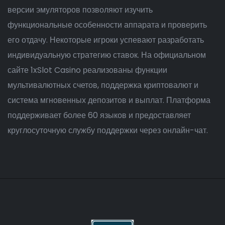
версии эмуляторов позволяют изучить
функциональные особенности аппарата и проверить
его отдачу. Некоторые игроки успевают разработать
индивидуальную стратегию ставок. На официальном
сайте 1xSlot Casino реализованы функции
мультивалютных счетов, поддержка криптовалют и
система мгновенных депозитов и выплат. Платформа
поддерживает более 60 языков и предоставляет
круглосуточную службу поддержки через онлайн-чат.