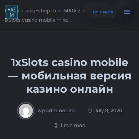
Home
uniq-shop.ru
1500A Z
Get A Quote
1xSlots casino mobile — мо ...
1xSlots casino mobile
— мобильная версия
казино онлайн
wpadminerlzp
July 8, 2026
1 min read