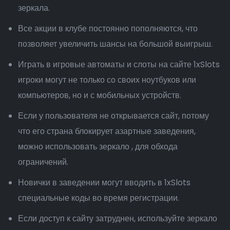
зеркала.
Все акции в клубе постоянно пополняются, что
позволяет увеличить шансы на большой выигрыш.
Играть в игровые автоматы и слоты на сайте 1xSlots
игроки могут не только со своих ноутбуков или
компьютеров, но и с мобильных устройств.
Если у пользователя не открывается сайт, потому
что его страна блокирует азартные заведения,
можно использовать зеркало , для обхода
ограничений.
Новички в заведении могут вводить в 1xSlots
специальные коды во время регистрации.
Если доступ к сайту затруднен, используйте зеркало