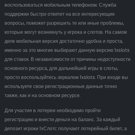
воспользоваться мобильным телефоном. Служба
поддержки быстро ответит на все интересующие
вопросы, поможет разрешить те или иные проблемы,
которые могут возникнуть у игрока и слотов. На самом
деле мобильная версия достаточно удобна и проста,
именно за это многие выбирают данную версию 1xslots
для ставок. В независимости от причины недоступности
основного ресурса, для дальнейшей игры в слоты,
просто воспользуйтесь зеркалом 1xslots. При входе вы
используете свои регистрационные данные точно
также, как и на основном ресурсе.
Для участия в лотереи необходимо пройти
регистрацию и внести деньги на баланс. За каждый
депозит игроки 1хСлотс получают лотерейный билет, а