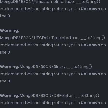
MongoDB\BSON\TimestampInterface::__toString()
implemented without string return type in
Unknown
on
line
0
Warning
:
MongoDB\BSON\UTCDateTimeInterface::__toString()
implemented without string return type in
Unknown
on
line
0
Warning
: MongoDB\BSON\Binary::__toString()
implemented without string return type in
Unknown
on
line
0
Warning
: MongoDB\BSON\DBPointer::__toString()
implemented without string return type in
Unknown
on