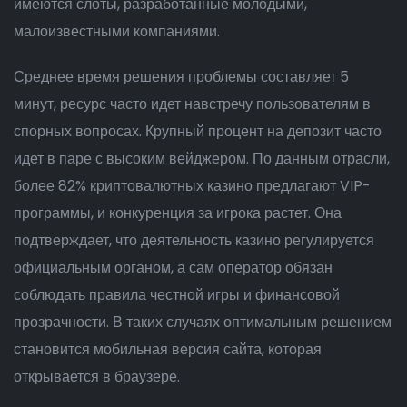
имеются слоты, разработанные молодыми,
малоизвестными компаниями.
Среднее время решения проблемы составляет 5
минут, ресурс часто идет навстречу пользователям в
спорных вопросах. Крупный процент на депозит часто
идет в паре с высоким вейджером. По данным отрасли,
более 82% криптовалютных казино предлагают VIP-
программы, и конкуренция за игрока растет. Она
подтверждает, что деятельность казино регулируется
официальным органом, а сам оператор обязан
соблюдать правила честной игры и финансовой
прозрачности. В таких случаях оптимальным решением
становится мобильная версия сайта, которая
открывается в браузере.