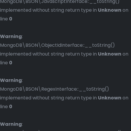
MongoDB\BSON\JavascriptInterface::__toString()
implemented without string return type in
Unknown
on
line
0
Warning
:
MongoDB\BSON\ObjectIdInterface::__toString()
implemented without string return type in
Unknown
on
line
0
Warning
:
MongoDB\BSON\RegexInterface::__toString()
implemented without string return type in
Unknown
on
line
0
Warning
: