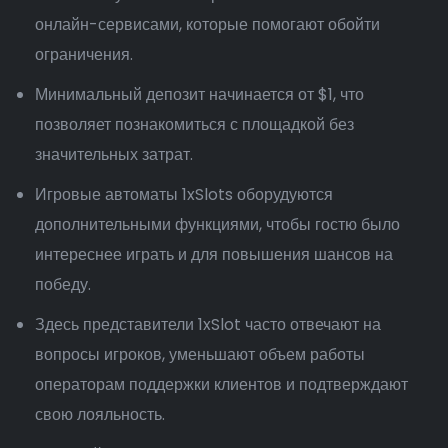
онлайн-сервисами, которые помогают обойти
ограничения.
Минимальный депозит начинается от $1, что
позволяет познакомиться с площадкой без
значительных затрат.
Игровые автоматы 1xSlots оборудуются
дополнительными функциями, чтобы гостю было
интереснее играть и для повышения шансов на
победу.
Здесь представители 1xSlot часто отвечают на
вопросы игроков, уменьшают объем работы
операторам поддержки клиентов и подтверждают
свою лояльность.