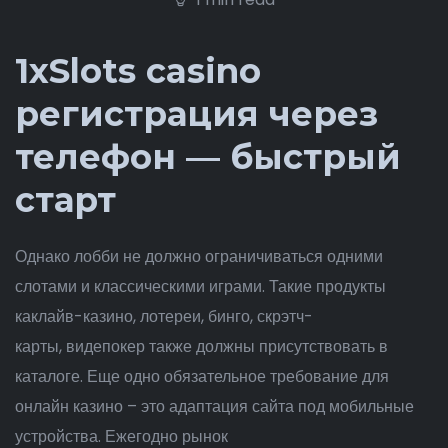
1xSlots casino
регистрация через
телефон — быстрый
старт
Однако лобби не должно ограничиваться одними
слотами и классическими играми. Такие продукты
каклайв-казино, лотереи, бинго, скрэтч-
карты, видепокер также должны присутствовать в
каталоге. Еще одно обязательное требование для
онлайн казино – это адаптация сайта под мобильные
устройства. Ежегодно рынок