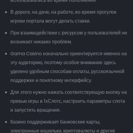
использовались во время пополнения.
В дороге, на даче, на работе, во время прогулок
игроки портала могут делать ставки.
При взаимодействии с ресурсом у пользователей не
возникает никаких проблем.
Gama Casino изначально ориентируется именно на
эту аудиторию, поэтому особое внимание здесь
уделено удобным способам оплаты, русскоязычной
поддержке и понятному интерфейсу.
Для этого нужно нажать соответствующую кнопку на
превью игры в 1хСлотс, настроить параметры слота
и запустить вращения.
Казино поддерживает банковские карты,
электронные кошельки, криптовалюты и другие