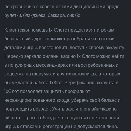
по сравнению с классическими дисциплинами вроде
рулетки, блэкджека, баккара, сик бо.
Клиентская помощь 1x Слотс предоставят игрокам
безопасный адрес, поможет разобраться со всеми
деталями игры, восстановить доступ к своему аккаунту.
Нередко зеркало онлайн-казино 1x Слотс можно найти
в популярных мессенджерах или востребованных и
соцсетях, на форумах и других источниках, в которых
обсуждается работа 1xSlot. Верификация аккаунта в
1xСлот позволяет защитить профиль от
несанкционированного входа, уберечь свой баланс и
подтвердить возраст. Учитывая, что онлайн-казино
1хСлотс строго соблюдает все пункты ответственной
игры, к ставкам и регистрации не допускаются лица,