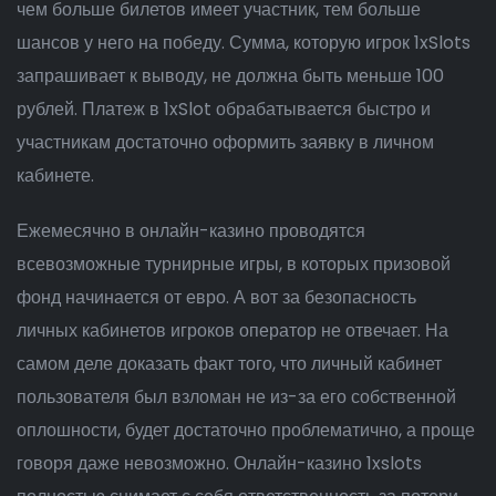
чем больше билетов имеет участник, тем больше
шансов у него на победу. Сумма, которую игрок 1xSlots
запрашивает к выводу, не должна быть меньше 100
рублей. Платеж в 1xSlot обрабатывается быстро и
участникам достаточно оформить заявку в личном
кабинете.
Ежемесячно в онлайн-казино проводятся
всевозможные турнирные игры, в которых призовой
фонд начинается от евро. А вот за безопасность
личных кабинетов игроков оператор не отвечает. На
самом деле доказать факт того, что личный кабинет
пользователя был взломан не из-за его собственной
оплошности, будет достаточно проблематично, а проще
говоря даже невозможно. Онлайн-казино 1xslots