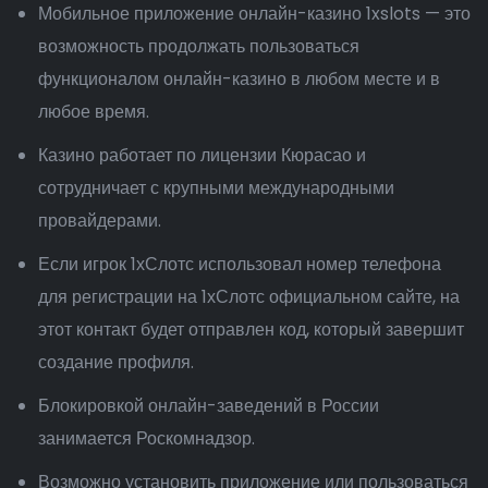
Мобильное приложение онлайн-казино 1xslots — это
возможность продолжать пользоваться
функционалом онлайн-казино в любом месте и в
любое время.
Казино работает по лицензии Кюрасао и
сотрудничает с крупными международными
провайдерами.
Если игрок 1хСлотс использовал номер телефона
для регистрации на 1хСлотс официальном сайте, на
этот контакт будет отправлен код, который завершит
создание профиля.
Блокировкой онлайн-заведений в России
занимается Роскомнадзор.
Возможно установить приложение или пользоваться