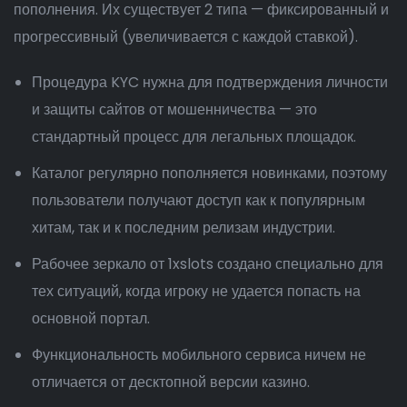
пополнения. Их существует 2 типа — фиксированный и
прогрессивный (увеличивается с каждой ставкой).
Процедура KYC нужна для подтверждения личности
и защиты сайтов от мошенничества — это
стандартный процесс для легальных площадок.
Каталог регулярно пополняется новинками, поэтому
пользователи получают доступ как к популярным
хитам, так и к последним релизам индустрии.
Рабочее зеркало от 1xslots создано специально для
тех ситуаций, когда игроку не удается попасть на
основной портал.
Функциональность мобильного сервиса ничем не
отличается от десктопной версии казино.