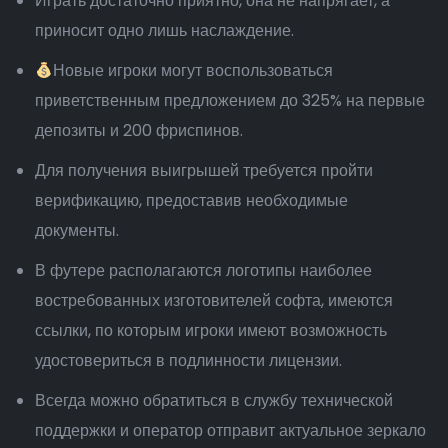
Играть достаточно приятно, она не напрягает, а
приносит одно лишь наслаждение.
Новые игроки могут воспользоваться
приветственным предложением до 325% на первые
депозиты и 200 фриспинов.
Для получения выигрышей требуется пройти
верификацию, предоставив необходимые
документы.
В футере располагаются логотипы наиболее
востребованных изготовителей софта, имеются
ссылки, по которым игроки имеют возможность
удостовериться в подлинности лицензии.
Всегда можно обратиться в службу технической
поддержки и оператор отправит актуальное зеркало