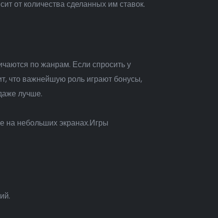
сит от количества сделанных им ставок.
ичаются по жанрам. Если спросить у
тит, что важнейшую роль играют бонусы,
даже лучше.
же на небольших экранах.Игры
ий.