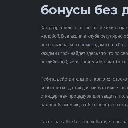
бонусы без 
Как разрешилось разногласие или на ка
жалобой. Все акции в клубе регулярно 
воспользоваться промокодами на 1xSlot
каждый игрок найдет здесь что-то по св
английском), через почту и live чат (на
Ребята действительно стараются отвеча
особенно когда каждая минута имеет зна
стандартная процедура для защиты поль
налогообложению, а обязанность по его
Также на сайте 1xслотс действует прогр