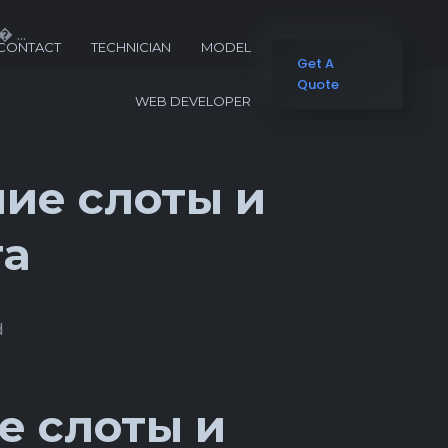
 ...
CONTACT
TECHNICIAN
MODEL
Get A
Quote
WEB DEVELOPER
шие слоты и
та
d
е слоты и