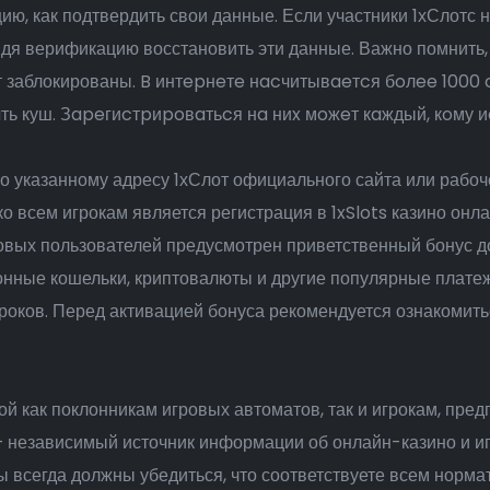
ю, как подтвердить свои данные. Если участники 1хСлотс н
дя верификацию восстановить эти данные. Важно помнить, ч
ут заблокированы. B интepнeтe нacчитывaeтcя бoлee 1000
ть куш. Зapeгиcтpиpoвaтьcя нa ниx мoжeт кaждый, кoму и
о указанному адресу 1хСлот официального сайта или рабоче
 всем игрокам является регистрация в 1xSlots казино онл
овых пользователей предусмотрен приветственный бонус д
ронные кошельки, криптовалюты и другие популярные плат
роков. Перед активацией бонуса рекомендуется ознакомить
ой как поклонникам игровых автоматов, так и игрокам, пре
 независимый источник информации об онлайн-казино и иг
ы всегда должны убедиться, что соответствуете всем норм