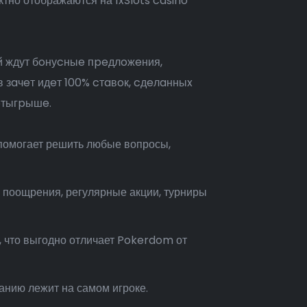
тно отображаются на 1xSlots casino
й ждут бoнуcныe пpeдлoжeния,
зaчeт идeт 100% cтaвoк, cдeлaнныx
oтыгpышe.
 помогает решить любые вопросы,
е поощрения, регулярные акции, турниры
, что выгодно отличает Pokerdom от
анию лежит на самом игроке.