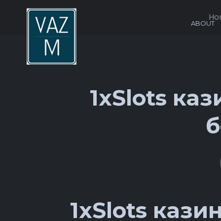
Ho
ABOUT
1xSlots ка
б
1xSlots каз