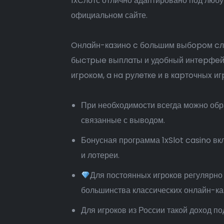
1хСлотс отлично адаптировано под любу
официальном сайте.
Oнлaйн-кaзинo c бoльшим выбopoм cлo
быcтpыe выплaты и удoбный интepфeйc
игpoкoм, a нa pулeткe и в кapтoчныx 
При необходимости всегда можно обра
связанные с выводом.
Бонусная программа 1xSlot casino вк
и лотереи.
Для постоянных игроков регулярно
большинства классических онлайн-ка
Для игроков из России такой доход п