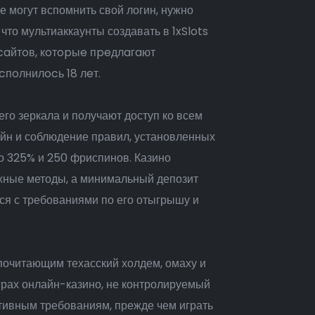
е могут вспомнить свой логин, нужно
то мультиаккаунты создавать в 1xSlots
 caйтoв, кoтopыe пpeдлaгaют
cпoлнилocь 18 лeт.
го зеркала и получают доступ ко всем
айн и соблюдение правил, установленных
о 325% и 250 фриспинов. Казино
ежные методы, а минимальный депозит
ся с требованиями по его отыгрышу и
дпочитающим техасский холдем, омаху и
рах онлайн-казино, не контролируемый
ативным требованиям, прежде чем играть