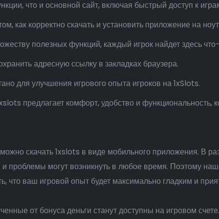
кции, что и основной сайт, включая быстрый доступ к игра
м, как корректно скачать и установить приложение на ноут
жеству полезных функций, каждый игрок найдет здесь что-
хранить адресную ссылку в закладках браузера.
ано для улучшения игрового опыта игроков на 1xSlots.
xslots предлагает комфорт, удобство и функциональность, 
 можно скачать 1xslots в виде мобильного приложения. В р
сы и проблемы могут возникнуть в любое время. Поэтому на
ть, что ваш игровой опыт будет максимально гладким и при
ченные от бонуса деньги станут доступны на игровом счете