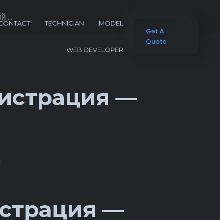
 ...
CONTACT
TECHNICIAN
MODEL
Get A
Quote
WEB DEVELOPER
гистрация —
d
истрация —