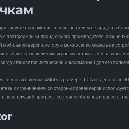
ичкам
ри запуске приложения, а пользователям не придется больше
ва с платформой Андроид любого производителя. Казино 1xS
ой мобильной версии, которую можно легко скачать на устро
ывный доступ к любимым игровым автоматам и развлечения
всегда становятся интересной информацией для его пользо
тственным пакетом 1xSlots в размере 150% от депа плюс 30
сетевых ограничениях со стороны провайдеров используетс
ить весь текущий прогресс, состояние баланса и ранее ак
tor