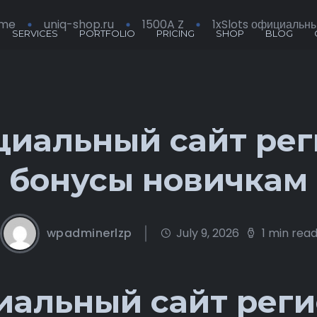
me
uniq-shop.ru
1500A Z
1xSlots официальный
SERVICES
PORTFOLIO
PRICING
SHOP
BLOG
ициальный сайт ре
бонусы новичкам
wpadminerlzp
July 9, 2026
1 min rea
циальный сайт рег