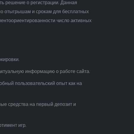
ять решение о регистрации. Данная
 по отыгрышам и срокам для бесплатных
лиентоориентированности число активных
окировки.
 актуальную информацию о работе сайта.
обный пользовательский опыт как на
ные средства на первый депозит и
ртимент игр.