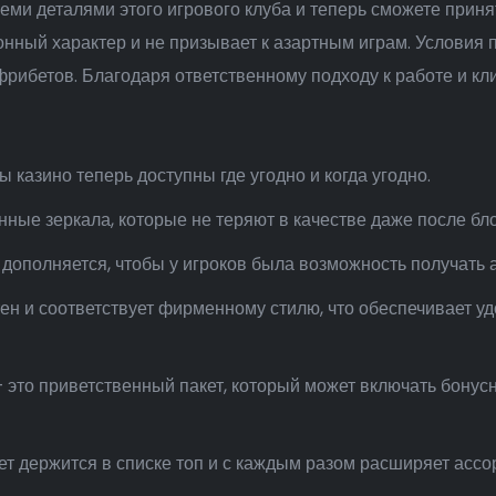
всеми деталями этого игрового клуба и теперь сможете прин
нный характер и не призывает к азартным играм. Условия
рибетов. Благодаря ответственному подходу к работе и к
 казино теперь доступны где угодно и когда угодно.
ные зеркала, которые не теряют в качестве даже после бл
 дополняется, чтобы у игроков была возможность получать
н и соответствует фирменному стилю, что обеспечивает уд
это приветственный пакет, который может включать бонус
ет держится в списке топ и с каждым разом расширяет ассо