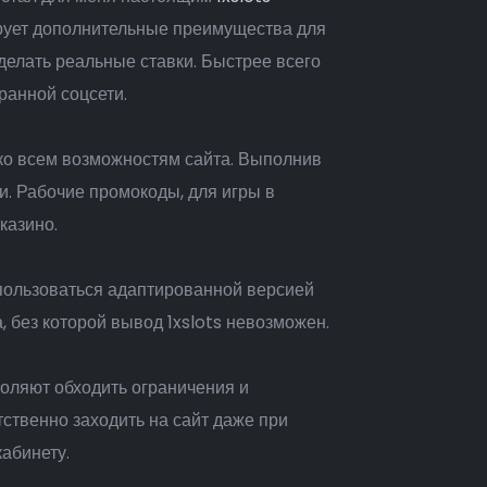
ирует дополнительные преимущества для
делать реальные ставки. Быстрее всего
ранной соцсети.
п ко всем возможностям сайта. Выполнив
. Рабочие промокоды, для игры в
казино.
 пользоваться адаптированной версией
 без которой вывод 1xslots невозможен.
воляют обходить ограничения и
ственно заходить на сайт даже при
абинету.