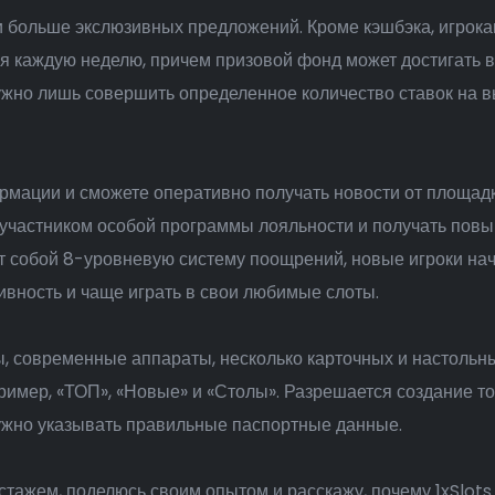
 больше экслюзивных предложений. Кроме кэшбэка, игрокам
ся каждую неделю, причем призовой фонд может достигать 
ужно лишь совершить определенное количество ставок на 
ормации и сможете оперативно получать новости от площадк
 участником особой программы лояльности и получать повы
т собой 8-уровневую систему поощрений, новые игроки нач
ивность и чаще играть в свои любимые слоты.
, современные аппараты, несколько карточных и настольны
имер, «ТОП», «Новые» и «Столы». Разрешается создание то
ужно указывать правильные паспортные данные.
им стажем, поделюсь своим опытом и расскажу, почему 1xSlo