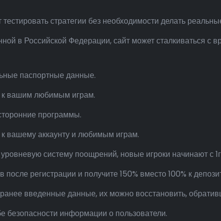
 тестировать стратегии без необходимости делать реальные
нной в Российской Федерации, сайт может сталкиваться с 
льные паспортные данные.
 к вашим любимым играм.
 сторонние программы.
 к вашему аккаунту и любимым играм.
уровневую систему поощрений, новые игроки начинают с 1г
в после регистрации и получите 150% вместо 100% к депозит
 ранее введенные данные, их можно восстановить, обратив
бе безопасности информации о пользователи.