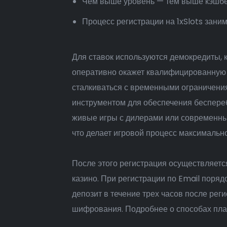
Чем выше уровень — тем выше кэшбе
Процесс регистрации на 1xSlots заним
Для ставок используются демокредиты, к
оперативно окажет квалифицированную 
сталкиваться с временными ограничени
инструментом для обеспечения беспере
живые игры с дилерами или современные
что делает игровой процесс максималь
После этого регистрация осуществляетс
казино. При регистрации по Email поря
депозит в течение трех часов после ре
шифрования. Подробнее о способах пла