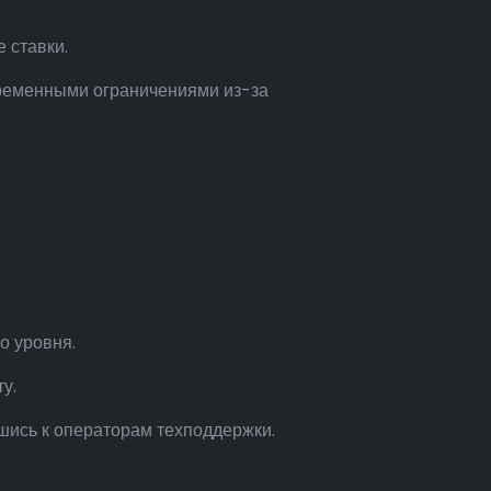
 ставки.
временными ограничениями из-за
о уровня.
у.
шись к операторам техподдержки.