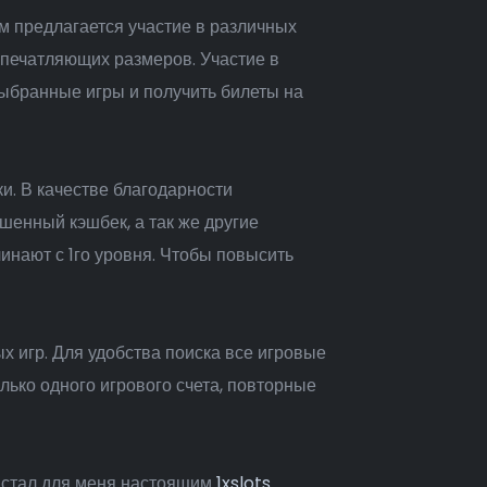
 предлагается участие в различных
впечатляющих размеров. Участие в
выбранные игры и получить билеты на
и. В качестве благодарности
шенный кэшбек, а так же другие
инают с 1го уровня. Чтобы повысить
х игр. Для удобства поиска все игровые
лько одного игрового счета, повторные
ts стал для меня настоящим
1xslots