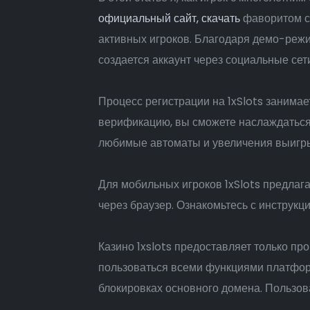
официальный сайт, скачать
фаворитом ср
активных игроков. Благодаря демо-режим
создается аккаунт через социальные се
Процесс регистрации на 1xSlots занимае
верификацию, вы сможете наслаждаться 
любимые автоматы и увеличения выигры
Для мобильных игроков 1xSlots предлаг
через браузер. Ознакомьтесь с инструкц
Казино 1xslots предоставляет только п
пользоваться всеми функциями платформ
блокировках основного домена. Пользова