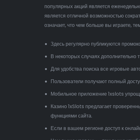
популярных акций является еженедельный
является отличной возможностью сократи
означает, что чем больше вы играете, т
Здесь регулярно публикуются промок
В некоторых случаях дополнительно т
Для удобства поиска все игровые авт
Пользователи получают полный доступ
Мобильное приложение 1xslots упроща
Казино 1xSlots предлагает проверенн
функциями сайта.
Если в вашем регионе доступ к онлай