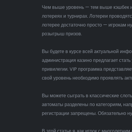
Чем выше уровень — тем выше кэшбек и
лотереях и турнирах. Лотереи проводят
лотерее достаточно просто — игрокам н
розыгрыш призов.
Вы будете в курсе всей актуальной инф
администрация казино предлагает стать
привилегии. VIP программа представляе
свой уровень необходимо проявлять акт
Вы можете сыграть в классические слоты
автоматы разделены по категориям, напр
регистрации запрещены. Обязательно н
В этой статье я, как игрок с многолетн