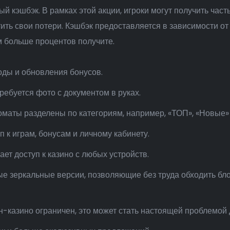
 кэшбэк. В рамках этой акции, игроки могут получить част
ть свои потери. Кэшбэк предоставляется в зависимости от 
ем больше процентов получите.
оды и обновления бонусов.
ребуется фото с документом в руках.
оматы разделены по категориям, например, «ТОП», «Новые»
 к играм, бонусам и личному кабинету.
ет доступ к казино с любых устройств.
ые зеркальные версии, позволяющие без труда обходить бл
н-казино ограничен, это может стать настоящей проблемой 