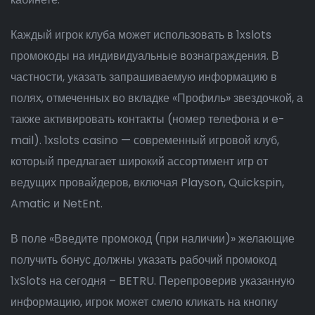
Каждый игрок клуба может использовать в 1xslots
промокоды на индивидуальные вознаграждения. В
частности, указать запрашиваемую информацию в
полях, отмеченных во вкладке «Профиль» звездочкой, а
также активировать контакты (номер телефона и e-
mail). 1xslots casino — современный игровой клуб,
который предлагает широкий ассортимент игр от
ведущих провайдеров, включая Playson, Quickspin,
Amatic и NetEnt.
В поле «Введите промокод (при наличии)» желающие
получить бонус должны указать рабочий промокод
1xSlots на сегодня – BETRU. Перепроверив указанную
информацию, игрок может смело кликать на кнопку