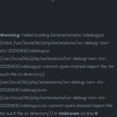
Warning
: Failed loading Zend extension 'xdebug.so'
(tried: /usr/local/lib/php/extensions/no-debug-non-
zts-20230831/xdebug.so
(/usr/local/lib/php/extensions/no-debug-non-zts-
20230831/xdebug.so: cannot open shared object file: No
such file or directory),
/usr/local/lib/php/extensions/no-debug-non-zts-
20230831/xdebug.so.so
(/usr/local/lib/php/extensions/no-debug-non-zts-
20230831/xdebug.so.so: cannot open shared object file:
No such file or directory)) in
Unknown
on line
0