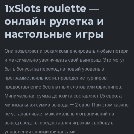
1xSlots roulette —
онлайн рулетка и
настольные игры
Они позволяют игрокам компенсировать любые потери
и максимально увеличивать свой выигрыш. Это могут
быть бонусы за переход на новый уровень в
программе лояльности, проведение турниров,
предоставление бесплатных слотов или фриспинов.
Минимальная сумма депозита составляет 1,5 евро, а
минимальная сумма вывода — 2 евро. При этом казино
не устанавливает максимальных ограничений на
вывод средств, предоставляя игрокам свободу в
управлении своими финансами.