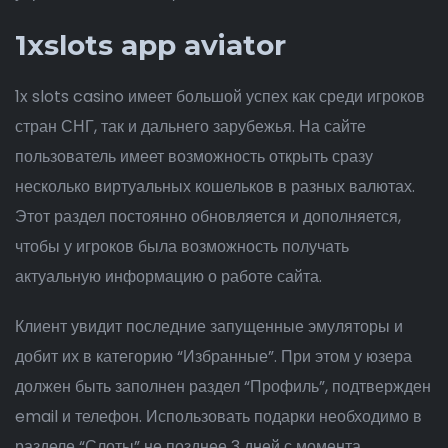
1xslots app aviator
1x slots casino имеет большой успех как среди игроков
стран СНГ, так и дальнего зарубежья. На сайте
пользователь имеет возможность открыть сразу
несколько виртуальных кошельков в разных валютах.
Этот раздел постоянно обновляется и дополняется,
чтобы у игроков была возможность получать
актуальную информацию о работе сайта.
Клиент увидит последние запущенные эмуляторы и
добит их в категорию “Избранные”. При этом у юзера
должен быть заполнен раздел “Профиль”, подтвержден
email и телефон. Использовать подарки необходимо в
разделе “Слоты” не позднее 3 дней с момента