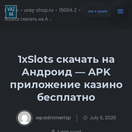
Home
uniq-shop.ru
1500A Z
Get A Quote
1xSlots скачать на А ...
1xSlots скачать на
Андроид — APK
приложение казино
бесплатно
wpadminerlzp
July 8, 2026
1 min read