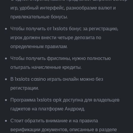
игр, удобный интерфейс, разнообразие валют и
привлекательные бонусы.
Чтобы получить от 1xslots бонус за регистрацию,
игрок должен внести четыре депозита по
определенным правилам.
Чтобы получить фриспины, нужно полностью
отыграть начисленные кредиты.
В 1xslots casino играть онлайн можно без
регистрации.
Программа 1xslots apk доступна для владельцев
гаджетов на платформе Андроид.
Стоит обратить внимание и на правила
верификации документов, описанные в разделе