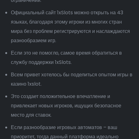
ограничений.
Официальный сайт 1xSlots можно открыть на 43
языках, благодаря этому игроки из многих стран
мира без проблем регистрируются и наслаждаются
разнообразием игр.
Если это не помогло, самое время обратиться в
службу поддержки 1xSlots.
Всем привет хотелось бы поделиться опытом игры в
казино 1xslot.
Это создает положительное впечатление и
привлекает новых игроков, ищущих безопасное
место для ставок.
Если разнообразие игровых автоматов – ваш
приоритет, тогда данный платформа идеально