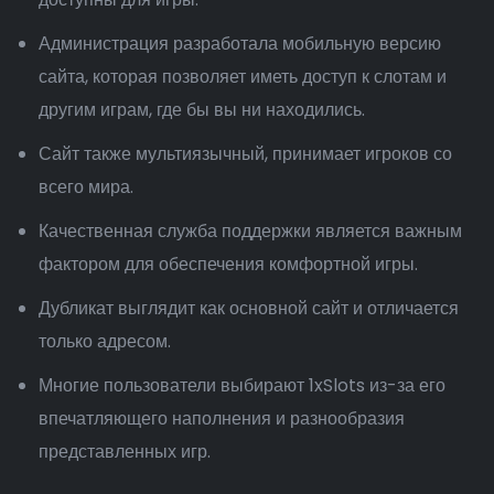
Администрация разработала мобильную версию
сайта, которая позволяет иметь доступ к слотам и
другим играм, где бы вы ни находились.
Сайт также мультиязычный, принимает игроков со
всего мира.
Качественная служба поддержки является важным
фактором для обеспечения комфортной игры.
Дубликат выглядит как основной сайт и отличается
только адресом.
Многие пользователи выбирают 1xSlots из-за его
впечатляющего наполнения и разнообразия
представленных игр.