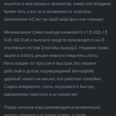
окунется в мир игровых автоматов, покер или блэкджек.
Кроме того, у вас есть возможность загрузить
приложение 1хСлот на свой смартфон или планшет.
Минимальная сумма вывода начинается с 1.5 USD, 1.5
EUR, 100 RUB и выплата средств производится на 13
платежных систем (способы вывода). Недавно снова
зашел в 1xSlots, решил немного покрутить слоты.
Регистрация тут простая и быстрая, без лишних
действий и долгих подтверждений. Интерфейс
удобный, ничего не виснет, все работает спокойно.
Сидеть комфортно, слоты запускаются быстро,
оформление приятное и не напрягает.
Перед началом игры рекомендуется внимательно
изучить правила и условия казино, а также