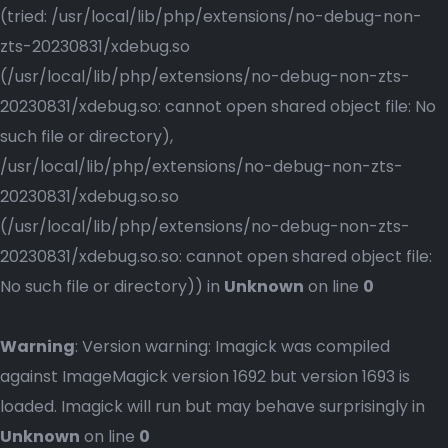
(tried: /usr/local/lib/php/extensions/no-debug-non-
zts-20230831/xdebug.so
(/usr/local/lib/php/extensions/no-debug-non-zts-
20230831/xdebug.so: cannot open shared object file: No
such file or directory),
/usr/local/lib/php/extensions/no-debug-non-zts-
20230831/xdebug.so.so
(/usr/local/lib/php/extensions/no-debug-non-zts-
20230831/xdebug.so.so: cannot open shared object file:
No such file or directory)) in
Unknown
on line
0
Warning
: Version warning: Imagick was compiled
against ImageMagick version 1692 but version 1693 is
loaded. Imagick will run but may behave surprisingly in
Unknown
on line
0