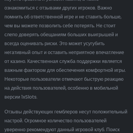
ознакомиться с отзывами других игроков. Важно
помнить об ответственной игре и не ставить больше,
чем вы можете позволить себе потерять. Не стоит
слепо доверять обещаниям больших выигрышей и
всегда оценивать риски. Это может усугубить
негативный опыт и оставить неприятное впечатление
от казино. Качественная служба поддержки является
важным фактором для обеспечения комфортной игры.
Некоторые пользователи отмечают быструю реакцию
на действия пользователей, особенно в мобильной
версии 1xSlots.
Отзывы действующих гемблеров несут положительный
настрой. Огромное количество пользователей
уверенно рекомендуют данный игровой клуб. Поиск