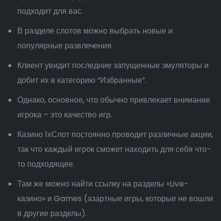
подходит для вас.
В разделе слотов можно выбрать новые и
популярные развлечения.
Клиент увидит последние запущенные эмуляторы и
добит их в категорию “Избранные”.
Однако, основное, что обычно привлекает внимание
игрока – это качество игр.
Казино 1хСлот постоянно проводит различные акции,
так что каждый игрок сможет находить для себя что-
то подходящее.
Там же можно найти ссылку на разделы «Live-
казино» и Games (азартные игры, которые не вошли
в другие разделы).