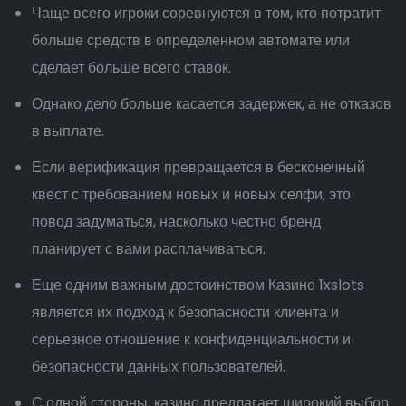
Чаще всего игроки соревнуются в том, кто потратит
больше средств в определенном автомате или
сделает больше всего ставок.
Однако дело больше касается задержек, а не отказов
в выплате.
Если верификация превращается в бесконечный
квест с требованием новых и новых селфи, это
повод задуматься, насколько честно бренд
планирует с вами расплачиваться.
Еще одним важным достоинством Казино 1xslots
является их подход к безопасности клиента и
серьезное отношение к конфиденциальности и
безопасности данных пользователей.
С одной стороны, казино предлагает широкий выбор