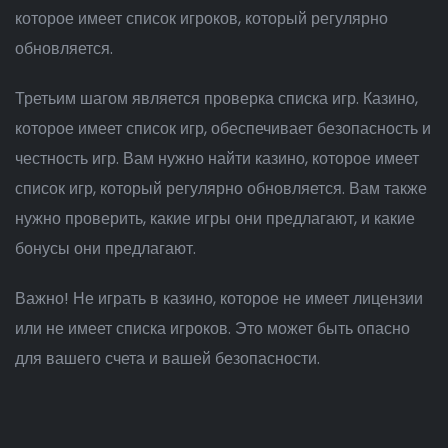
которое имеет список игроков, который регулярно
обновляется.
Третьим шагом является проверка списка игр. Казино,
которое имеет список игр, обеспечивает безопасность и
честность игр. Вам нужно найти казино, которое имеет
список игр, который регулярно обновляется. Вам также
нужно проверить, какие игры они предлагают, и какие
бонусы они предлагают.
Важно! Не играть в казино, которое не имеет лицензии
или не имеет списка игроков. Это может быть опасно
для вашего счета и вашей безопасности.