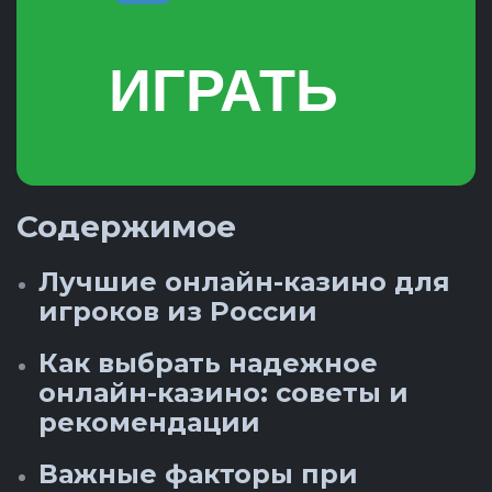
ИГРАТЬ
Содержимое
Лучшие онлайн-казино для
игроков из России
Как выбрать надежное
онлайн-казино: советы и
рекомендации
Важные факторы при