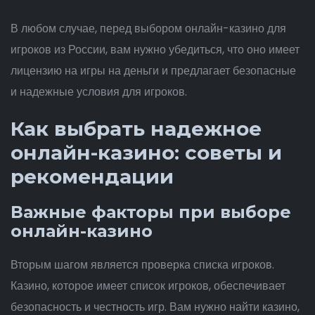
В любом случае, перед выбором онлайн-казино для
игроков из России, вам нужно убедиться, что оно имеет
лицензию на игры на деньги и предлагает безопасные
и надежные условия для игроков.
Как выбрать надежное
онлайн-казино: советы и
рекомендации
Важные факторы при выборе
онлайн-казино
Вторым шагом является проверка списка игроков.
Казино, которое имеет список игроков, обеспечивает
безопасность и честность игр. Вам нужно найти казино,