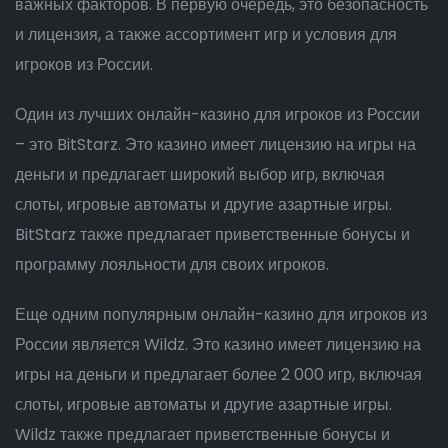
важных факторов. В первую очередь, это безопасность
и лицензия, а также ассортимент игр и условия для
игроков из России.
Один из лучших онлайн-казино для игроков из России
– это BitStarz. Это казино имеет лицензию на игры на
деньги и предлагает широкий выбор игр, включая
слоты, игровые автоматы и другие азартные игры.
BitStarz также предлагает приветственные бонусы и
программу лояльности для своих игроков.
Еще одним популярным онлайн-казино для игроков из
России является Wildz. Это казино имеет лицензию на
игры на деньги и предлагает более 2 000 игр, включая
слоты, игровые автоматы и другие азартные игры.
Wildz также предлагает приветственные бонусы и