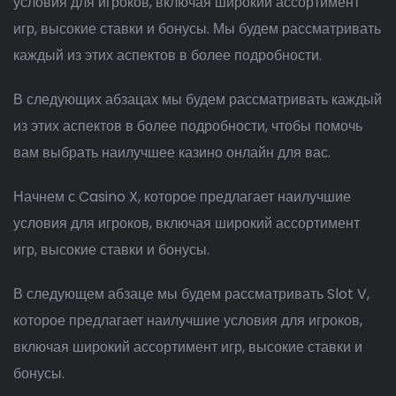
условия для игроков, включая широкий ассортимент
игр, высокие ставки и бонусы. Мы будем рассматривать
каждый из этих аспектов в более подробности.
В следующих абзацах мы будем рассматривать каждый
из этих аспектов в более подробности, чтобы помочь
вам выбрать наилучшее казино онлайн для вас.
Начнем с Casino X, которое предлагает наилучшие
условия для игроков, включая широкий ассортимент
игр, высокие ставки и бонусы.
В следующем абзаце мы будем рассматривать Slot V,
которое предлагает наилучшие условия для игроков,
включая широкий ассортимент игр, высокие ставки и
бонусы.