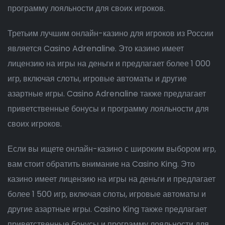
программу лояльности для своих игроков.
Третьим лучшим онлайн-казино для игроков из России
является Casino Adrenaline. Это казино имеет
лицензию на игры на деньги и предлагает более 1 000
игр, включая слоты, игровые автоматы и другие
азартные игры. Casino Adrenaline также предлагает
приветственные бонусы и программу лояльности для
своих игроков.
Если вы ищете онлайн-казино с широким выбором игр,
вам стоит обратить внимание на Casino King. Это
казино имеет лицензию на игры на деньги и предлагает
более 1 500 игр, включая слоты, игровые автоматы и
другие азартные игры. Casino King также предлагает
приветственные бонусы и программу лояльности для