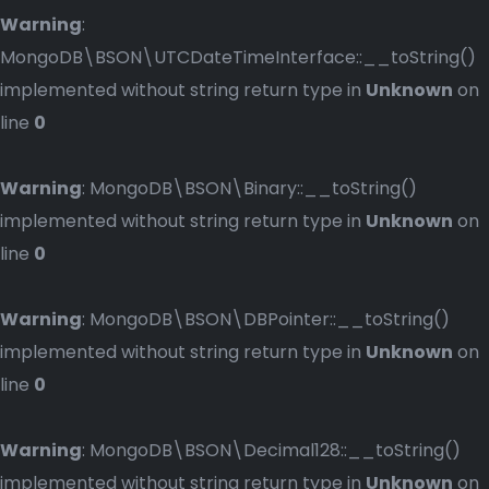
Warning
:
MongoDB\BSON\UTCDateTimeInterface::__toString()
implemented without string return type in
Unknown
on
line
0
Warning
: MongoDB\BSON\Binary::__toString()
implemented without string return type in
Unknown
on
line
0
Warning
: MongoDB\BSON\DBPointer::__toString()
implemented without string return type in
Unknown
on
line
0
Warning
: MongoDB\BSON\Decimal128::__toString()
implemented without string return type in
Unknown
on