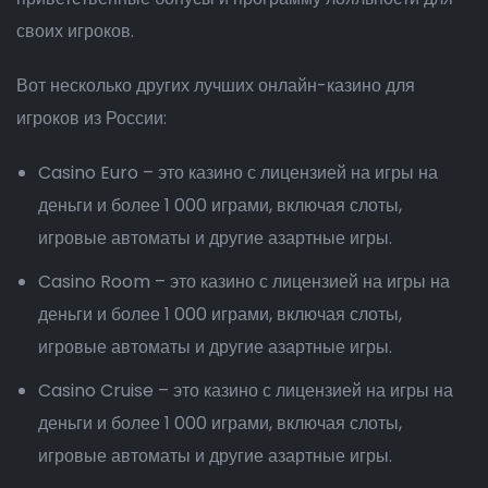
своих игроков.
Вот несколько других лучших онлайн-казино для
игроков из России:
Casino Euro – это казино с лицензией на игры на
деньги и более 1 000 играми, включая слоты,
игровые автоматы и другие азартные игры.
Casino Room – это казино с лицензией на игры на
деньги и более 1 000 играми, включая слоты,
игровые автоматы и другие азартные игры.
Casino Cruise – это казино с лицензией на игры на
деньги и более 1 000 играми, включая слоты,
игровые автоматы и другие азартные игры.