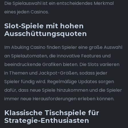
Die Spielauswahl ist ein entscheidendes Merkmal
eines jeden Casinos.
Slot-Spiele mit hohen
Ausschüttungsquoten
Im Abuking Casino finden Spieler eine große Auswahl
an Spielautomaten, die innovative Features und
beeindruckende Grafiken bieten. Die Slots variieren
in Themen und Jackpot-Größen, sodass jeder
Spieler fündig wird. Regelmäßige Updates sorgen
dafür, dass neue Spiele hinzukommen und die Spieler
immer neue Herausforderungen erleben können.
Klassische Tischspiele für
Strategie-Enthusiasten