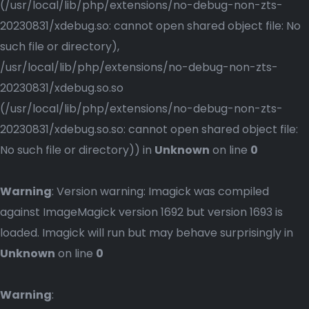
(/usr/local/lib/php/extensions/no-debug-non-zts-
20230831/xdebug.so: cannot open shared object file: No
such file or directory),
/usr/local/lib/php/extensions/no-debug-non-zts-
20230831/xdebug.so.so
(/usr/local/lib/php/extensions/no-debug-non-zts-
20230831/xdebug.so.so: cannot open shared object file:
No such file or directory)) in
Unknown
on line
0
Warning
: Version warning: Imagick was compiled
against ImageMagick version 1692 but version 1693 is
loaded. Imagick will run but may behave surprisingly in
Unknown
on line
0
Warning
: