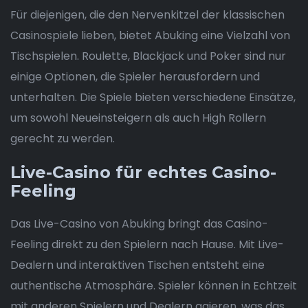
Für diejenigen, die den Nervenkitzel der klassischen
Casinospiele lieben, bietet Abuking eine Vielzahl von
Tischspielen. Roulette, Blackjack und Poker sind nur
einige Optionen, die Spieler herausfordern und
unterhalten. Die Spiele bieten verschiedene Einsätze,
um sowohl Neueinsteigern als auch High Rollern
gerecht zu werden.
Live-Casino für echtes Casino-
Feeling
Das Live-Casino von Abuking bringt das Casino-
Feeling direkt zu den Spielern nach Hause. Mit Live-
Dealern und interaktiven Tischen entsteht eine
authentische Atmosphäre. Spieler können in Echtzeit
mit anderen Spielern und Dealern agieren, was das