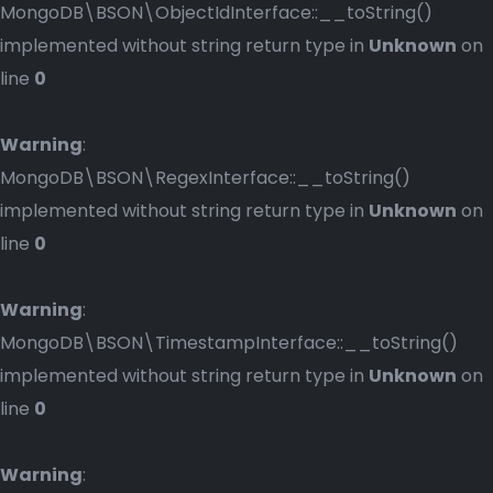
MongoDB\BSON\ObjectIdInterface::__toString()
implemented without string return type in
Unknown
on
line
0
Warning
:
MongoDB\BSON\RegexInterface::__toString()
implemented without string return type in
Unknown
on
line
0
Warning
:
MongoDB\BSON\TimestampInterface::__toString()
implemented without string return type in
Unknown
on
line
0
Warning
: