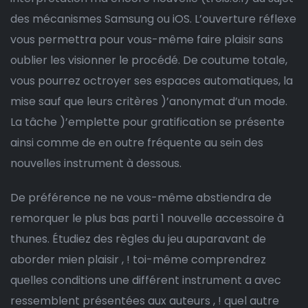
des mécanismes Samsung ou iOS. L’ouverture réflexe
vous permettra pour vous-même faire plaisir sans
oublier les visionner le procédé. De coutume totale,
vous pourrez octroyer ses espaces automatiques, la
mise sauf que leurs critères )’anonymat d’un mode.
La tâche )’emplette pour gratification se présente
ainsi comme de en outre fréquente au sein des
nouvelles instrument à dessous.
De préférence ne ne vous-même abstiendra de
remorquer le plus bas parti 1 nouvelle accessoire à
thunes. Étudiez des règles du jeu auparavant de
aborder mien plaisir , ! toi-même comprendrez
quelles conditions une différent instrument a avec
ressemblent présentées aux auteurs , ! quel autre