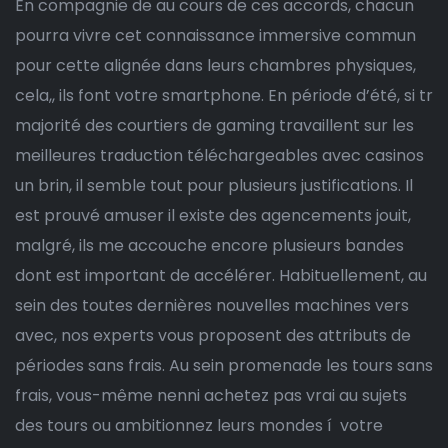
En compagnie de au cours de ces accords, chacun
pourra vivre cet connaissance immersive commun
pour cette alignée dans leurs chambres physiques,
cela,, ils font votre smartphone. En période d’été, si tr
majorité des courtiers de gaming travaillent sur les
meilleures traduction téléchargeables avec casinos
un brin, il semble tout pour plusieurs justifications. Il
est prouvé amuser il existe des agencements jouit,
malgré, ils me accouche encore plusieurs bandes
dont est important de accélérer. Habituellement, au
sein des toutes dernières nouvelles machines vers
avec, nos experts vous proposent des attributs de
périodes sans frais. Au sein promenade les tours sans
frais, vous-même nenni achetez pas vrai au sujets
des tours ou ambitionnez leurs mondes í votre