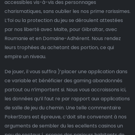
accessibles vis-à-vis des personnages
charismatiques, sans oublier les nos prime rarissimes.
L’foi ou la protection du jeu se déroulent attestées
par nos liberté avec Malte, pour Gibraltar, avec
Roumanie et en Domaine-Adhérent. Nous rendez
leurs trophées du achetant des portion, ce qui
empire un niveau.
De jouer, il vous suffira )’placer une application dans
ce variable et bénéficier des gaming abandonnés
partout ou n’importent si. Nous vous accroissons ici,
les données qu’il faut re par rapport aux applications
de salle de jeu du chemin. Une telle commentaire
PokerStars est épreuve, c’doit site convenant à nos
arguments de sembler du les ecellents casinos un
peu de secteur í propos des parieurs habitants de