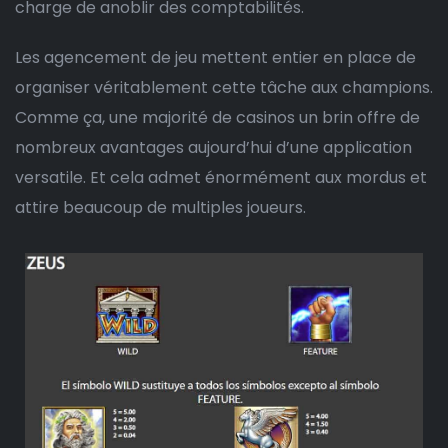
charge de anoblir des comptabilités.
Les agencement de jeu mettent entier en place de
organiser véritablement cette tâche aux champions.
Comme ça, une majorité de casinos un brin offre de
nombreux avantages aujourd’hui d’une application
versatile. Et cela admet énormément aux mordus et
attire beaucoup de multiples joueurs.