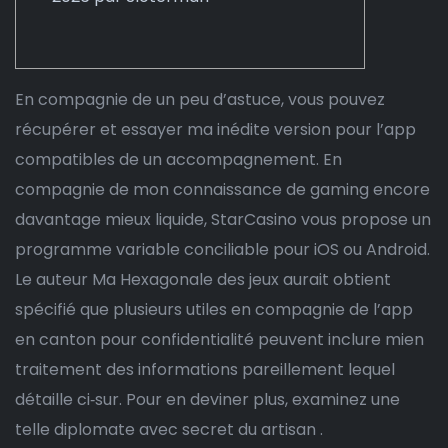
En compagnie de un peu d’astuce, vous pouvez
récupérer et essayer ma inédite version pour l’app
compatibles de un accompagnement. En
compagnie de mon connaissance de gaming encore
davantage mieux liquide, StarCasino vous propose un
programme variable conciliable pour iOS ou Android.
Le auteur Ma Hexagonale des jeux aurait obtient
spécifié que plusieurs utiles en compagnie de l’app
en canton pour confidentialité peuvent inclure mien
traitement des informations pareillement lequel
détaille ci‑sur. Pour en deviner plus, examinez une
telle diplomate avec secret du artisan .