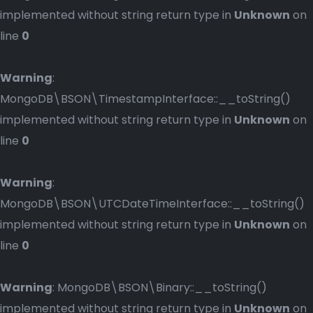
implemented without string return type in
Unknown
on
line
0
Warning
:
MongoDB\BSON\TimestampInterface::__toString()
implemented without string return type in
Unknown
on
line
0
Warning
:
MongoDB\BSON\UTCDateTimeInterface::__toString()
implemented without string return type in
Unknown
on
line
0
Warning
: MongoDB\BSON\Binary::__toString()
implemented without string return type in
Unknown
on