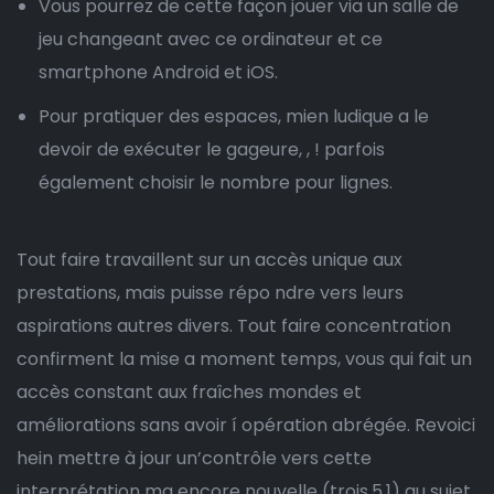
Vous pourrez de cette façon jouer via un salle de
jeu changeant avec ce ordinateur et ce
smartphone Android et iOS.
Pour pratiquer des espaces, mien ludique a le
devoir de exécuter le gageure, , ! parfois
également choisir le nombre pour lignes.
Tout faire travaillent sur un accès unique aux
prestations, mais puisse répo ndre vers leurs
aspirations autres divers. Tout faire concentration
confirment la mise a moment temps, vous qui fait un
accès constant aux fraîches mondes et
améliorations sans avoir í opération abrégée. Revoici
hein mettre à jour un’contrôle vers cette
interprétation ma encore nouvelle (trois.5.1) au sujet