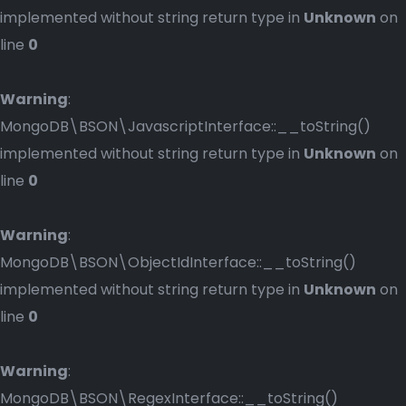
implemented without string return type in
Unknown
on
line
0
Warning
:
MongoDB\BSON\JavascriptInterface::__toString()
implemented without string return type in
Unknown
on
line
0
Warning
:
MongoDB\BSON\ObjectIdInterface::__toString()
implemented without string return type in
Unknown
on
line
0
Warning
:
MongoDB\BSON\RegexInterface::__toString()