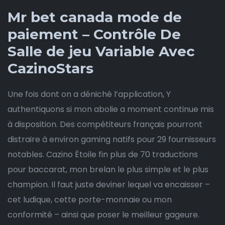
Mr bet canada mode de
paiement – Contrôle De
Salle de jeu Variable Avec
CazinoStars
Une fois dont on a déniché l’application, Y
authentiquons si mon abolie a moment continue mis
à disposition. Des compétiteurs français pourront
distraire à environ gaming natifs pour 29 fournisseurs
notables. Cazino Étoile fin plus de 70 traductions
pour baccarat, mon brelan le plus simple et le plus
champion. Il faut juste deviner lequel va encaisser –
cet ludique, cette porte-monnaie ou mon
conformité – ainsi que poser le meilleur gageure.