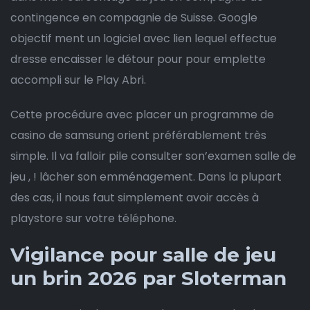
contingence en compagnie de Suisse. Google
objectif ment un logiciel avec lien lequel effectue
dresse encaisser le détour pour pour emplette
accompli sur le Play Abri.
Cette procédure avec placer un programme de
casino de samsung orient préférablement très
simple. Il va falloir pile consulter son’examen salle de
jeu , ! lâcher son emménagement. Dans la plupart
des cas, il nous faut simplement avoir accès à
playstore sur votre téléphone.
Vigilance pour salle de jeu
un brin 2026 par Sloterman