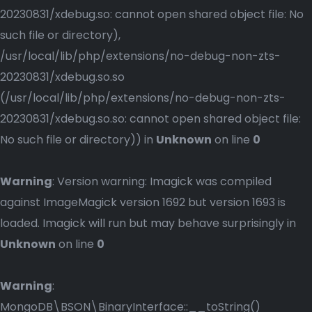
20230831/xdebug.so: cannot open shared object file: No
such file or directory),
/usr/local/lib/php/extensions/no-debug-non-zts-
20230831/xdebug.so.so
(/usr/local/lib/php/extensions/no-debug-non-zts-
20230831/xdebug.so.so: cannot open shared object file:
No such file or directory)) in
Unknown
on line
0
Warning
: Version warning: Imagick was compiled
against ImageMagick version 1692 but version 1693 is
loaded. Imagick will run but may behave surprisingly in
Unknown
on line
0
Warning
:
MongoDB\BSON\BinaryInterface::__toString()