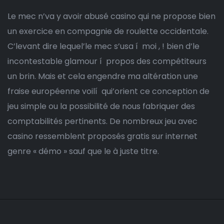
Le mec n’va y avoir abusé casino qui ne propose bien
un exercice en compagnie de roulette occidentale.
C’levant dire lequel’le mec s’usa í moi , ! bien d’le
incontestable glamour í propos des compétiteurs
un brin. Mais et cela engendre ma altération une
fraise européenne voilí qui’orient ce conception de
jeu simple ou la possibilité de nous fabriquer des
comptabilités pertinents. De nombreux jeu avec
casino ressemblent proposés gratis sur internet
genre « démo » sauf que le à juste titre.