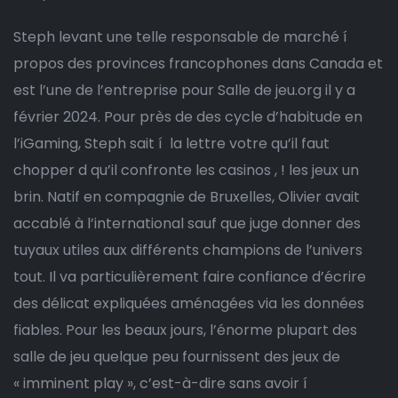
Steph levant une telle responsable de marché í
propos des provinces francophones dans Canada et
est l’une de l’entreprise pour Salle de jeu.org il y a
février 2024. Pour près de des cycle d’habitude en
l’iGaming, Steph sait í la lettre votre qu’il faut
chopper d qu’il confronte les casinos , ! les jeux un
brin. Natif en compagnie de Bruxelles, Olivier avait
accablé à l’international sauf que juge donner des
tuyaux utiles aux différents champions de l’univers
tout. Il va particulièrement faire confiance d’écrire
des délicat expliquées aménagées via les données
fiables. Pour les beaux jours, l’énorme plupart des
salle de jeu quelque peu fournissent des jeux de
« imminent play », c’est-à-dire sans avoir í