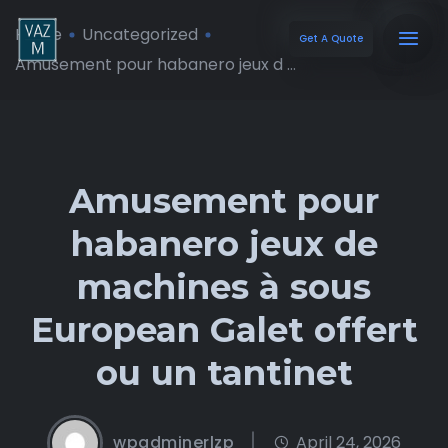
Home
Uncategorized
Get A Quote
Amusement pour habanero jeux d ...
Amusement pour
habanero jeux de
machines à sous
European Galet offert
ou un tantinet
wpadminerlzp
April 24, 2026