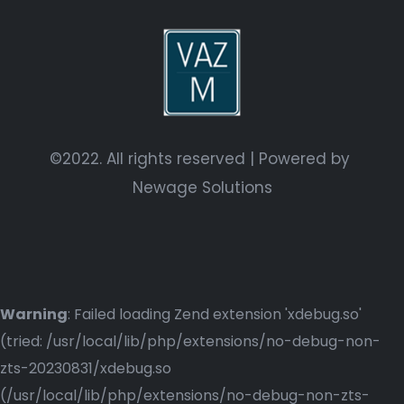
©2022. All rights reserved | Powered by
Newage Solutions
Warning
: Failed loading Zend extension 'xdebug.so'
(tried: /usr/local/lib/php/extensions/no-debug-non-
zts-20230831/xdebug.so
(/usr/local/lib/php/extensions/no-debug-non-zts-