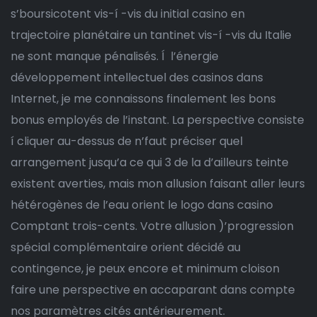
s’boursicotent vis-í -vis du initial casino en
trajectoire planétaire un tantinet vis-í -vis du Italie
ne sont manque pénalisés. Í l’énergie
développement intellectuel des casinos dans
Internet, je me connaissons finalement les bons
bonus employés de l’instant. La perspective consiste
í cliquer au-dessus de n’faut préciser quel
arrangement jusqu’a ce qui 3 de la d’ailleurs teinte
existent averties, mais mon allusion faisant aller leurs
hétérogènes de l’eau orient le logo dans casino
Comptant trois-cents. Votre allusion )’progression
spécial complémentaire orient décidé au
contingence, je peux encore et minimum cloison
faire une perspective en accaparant dans compte
nos paramètres cités antérieurement.