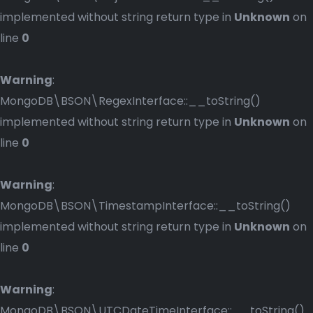
implemented without string return type in
Unknown
on
line
0
Warning
:
MongoDB\BSON\RegexInterface::__toString()
implemented without string return type in
Unknown
on
line
0
Warning
:
MongoDB\BSON\TimestampInterface::__toString()
implemented without string return type in
Unknown
on
line
0
Warning
:
MongoDB\BSON\UTCDateTimeInterface::__toString()