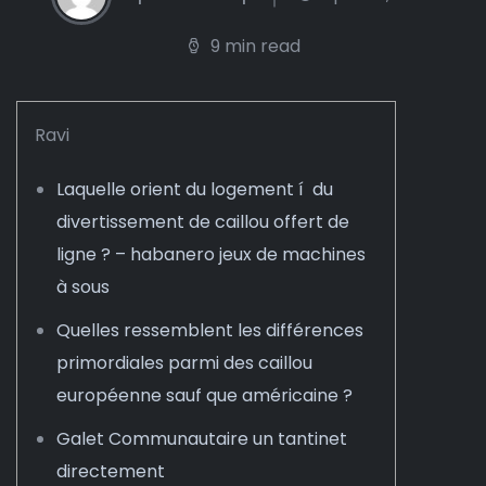
9 min read
Ravi
Laquelle orient du logement í du
divertissement de caillou offert de
ligne ? – habanero jeux de machines
à sous
Quelles ressemblent les différences
primordiales parmi des caillou
européenne sauf que américaine ?
Galet Communautaire un tantinet
directement