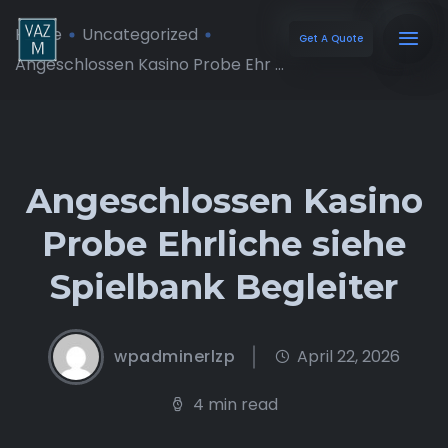
Home
Uncategorized
Get A Quote
Angeschlossen Kasino Probe Ehr ...
Angeschlossen Kasino
Probe Ehrliche siehe
Spielbank Begleiter
wpadminerlzp
April 22, 2026
4 min read