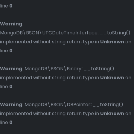
line
0
Warning
:
MongoDB\BSON\UTCDateTimeInterface::__toString()
implemented without string return type in
Unknown
on
line
0
Warning
: MongoDB\BSON\Binary::__toString()
implemented without string return type in
Unknown
on
line
0
Warning
: MongoDB\BSON\DBPointer::__toString()
implemented without string return type in
Unknown
on
line
0