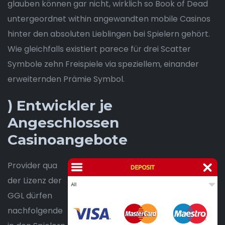
glauben können gar nicht, wirklich so Book of Dead
untergeordnet within angewandten mobile Casinos
hinter den absoluten Lieblingen bei Spielern gehört.
Wie gleichfalls existiert parece für drei Scatter
Symbole zehn Freispiele via speziellem, einander
erweiternden Prämie Symbol.
) Entwickler je
Angeschlossen
Casinoangebote
Provider qua
der Lizenz der
GGL dürfen
nachfolgende