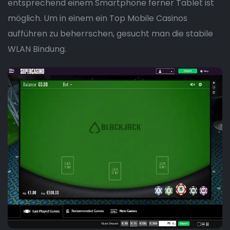
entsprechend einem Smartphone ferner Tablet ist
möglich. Um in einem ein Top Mobile Casinos
aufführen zu beherrschen, gesucht man die stabile
WLAN Bindung.