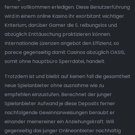
ferner vollkommen erledigen. Diese Benutzerführung
wird in einem online Kasino ihr exorbitant wichtiger
Kriterium, darüber Gamer die S. reibungslos und
abzüglich Enttäuschung praktizieren können.
Internationale Lizenzen angebot den Effizienz, so
parece gegenseitig damit Casinos abzüglich OASIS,
somit ohne hauptbüro Sperrdatei, handelt.
Trotzdem ist und bleibt auf keinen fall die gesamtheit
neue Spielanbieter ohne ausnahme wie zu
empfehlen einzustufen. Berechnet der junger
Spielanbieter Aufwand je diese Deposits ferner
nachfolgende Gewinnanweisungen beraubt er
einander meinereiner ein Anziehungskraft. Will
gegenseitig das junger Onlineanbieter nachhaltig