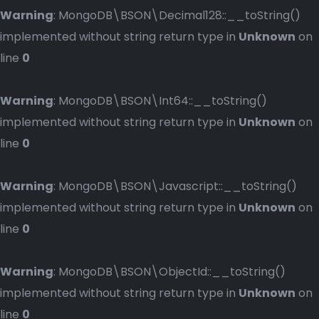
Warning
: MongoDB\BSON\Decimal128::__toString()
implemented without string return type in
Unknown
on
line
0
Warning
: MongoDB\BSON\Int64::__toString()
implemented without string return type in
Unknown
on
line
0
Warning
: MongoDB\BSON\Javascript::__toString()
implemented without string return type in
Unknown
on
line
0
Warning
: MongoDB\BSON\ObjectId::__toString()
implemented without string return type in
Unknown
on
line
0