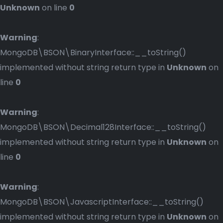
Unknown
on line
0
Warning
:
MongoDB\BSON\BinaryInterface::__toString()
implemented without string return type in
Unknown
on
line
0
Warning
:
MongoDB\BSON\Decimal128Interface::__toString()
implemented without string return type in
Unknown
on
line
0
Warning
:
MongoDB\BSON\JavascriptInterface::__toString()
implemented without string return type in
Unknown
on