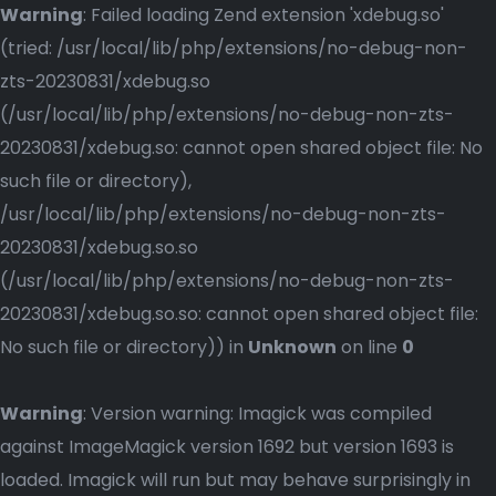
Warning
: Failed loading Zend extension 'xdebug.so'
(tried: /usr/local/lib/php/extensions/no-debug-non-
zts-20230831/xdebug.so
(/usr/local/lib/php/extensions/no-debug-non-zts-
20230831/xdebug.so: cannot open shared object file: No
such file or directory),
/usr/local/lib/php/extensions/no-debug-non-zts-
20230831/xdebug.so.so
(/usr/local/lib/php/extensions/no-debug-non-zts-
20230831/xdebug.so.so: cannot open shared object file:
No such file or directory)) in
Unknown
on line
0
Warning
: Version warning: Imagick was compiled
against ImageMagick version 1692 but version 1693 is
loaded. Imagick will run but may behave surprisingly in