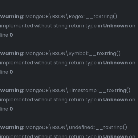
Warning
: MongoDB\BSON\Regex::__toString()
implemented without string return type in
Unknown
on
line
0
Warning
: MongoDB\BSON\Symbol::__toString()
implemented without string return type in
Unknown
on
line
0
Warning
: MongoDB\BSON\Timestamp::__toString()
implemented without string return type in
Unknown
on
line
0
Warning
: MongoDB\BSON\Undefined::__toString()
implemented without string return type in
Unknown
on