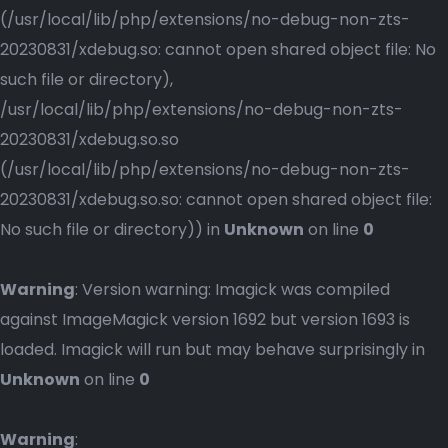
(/usr/local/lib/php/extensions/no-debug-non-zts-
20230831/xdebug.so: cannot open shared object file: No
such file or directory),
/usr/local/lib/php/extensions/no-debug-non-zts-
20230831/xdebug.so.so
(/usr/local/lib/php/extensions/no-debug-non-zts-
20230831/xdebug.so.so: cannot open shared object file:
No such file or directory)) in
Unknown
on line
0
Warning
: Version warning: Imagick was compiled
against ImageMagick version 1692 but version 1693 is
loaded. Imagick will run but may behave surprisingly in
Unknown
on line
0
Warning
: