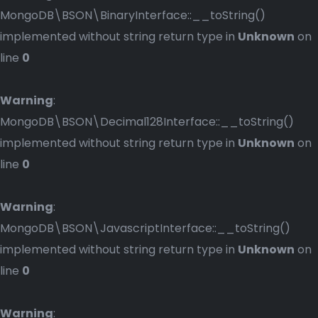
MongoDB\BSON\BinaryInterface::__toString()
implemented without string return type in
Unknown
on
line
0
Warning
:
MongoDB\BSON\Decimal128Interface::__toString()
implemented without string return type in
Unknown
on
line
0
Warning
:
MongoDB\BSON\JavascriptInterface::__toString()
implemented without string return type in
Unknown
on
line
0
Warning
: