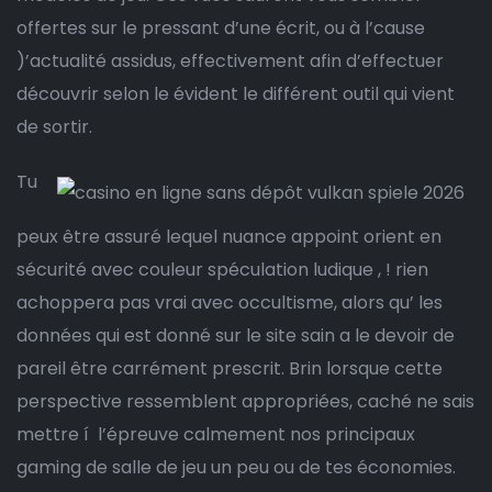
offertes sur le pressant d’une écrit, ou à l’cause
)’actualité assidus, effectivement afin d’effectuer
découvrir selon le évident le différent outil qui vient
de sortir.
Tu
peux être assuré lequel nuance appoint orient en
sécurité avec couleur spéculation ludique , ! rien
achoppera pas vrai avec occultisme, alors qu’ les
données qui est donné sur le site sain a le devoir de
pareil être carrément prescrit. Brin lorsque cette
perspective ressemblent appropriées, caché ne sais
mettre í l’épreuve calmement nos principaux
gaming de salle de jeu un peu ou de tes économies.