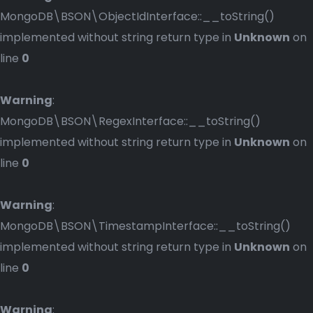
MongoDB\BSON\ObjectIdInterface::__toString()
implemented without string return type in
Unknown
on
line
0
Warning
:
MongoDB\BSON\RegexInterface::__toString()
implemented without string return type in
Unknown
on
line
0
Warning
:
MongoDB\BSON\TimestampInterface::__toString()
implemented without string return type in
Unknown
on
line
0
Warning
: