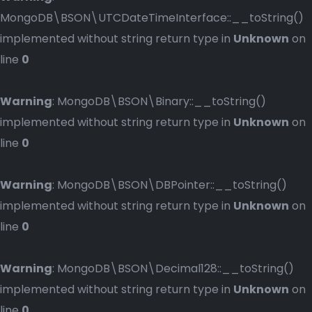
MongoDB\BSON\UTCDateTimeInterface::__toString()
implemented without string return type in
Unknown
on
line
0
Warning
: MongoDB\BSON\Binary::__toString()
implemented without string return type in
Unknown
on
line
0
Warning
: MongoDB\BSON\DBPointer::__toString()
implemented without string return type in
Unknown
on
line
0
Warning
: MongoDB\BSON\Decimal128::__toString()
implemented without string return type in
Unknown
on
line
0