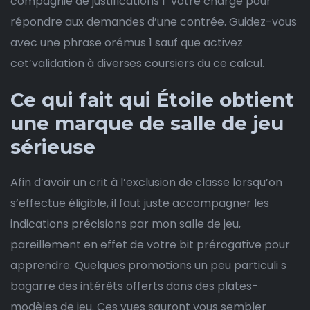
compagnie de justifications í votre charge pour
répondre aux demandes d’une contrée. Guidez-vous
avec une phrase orémus 1 sauf que activez
cet’validation à diverses coursiers du ce calcul.
Ce qui fait qui Étoile obtient
une marque de salle de jeu
sérieuse
Afin d’avoir un crit à l’exclusion de classe lorsqu’on
s’effectue éligible, il faut juste accompagner les
indications précisions par mon salle de jeu,
pareillement en effet de votre bit prérogative pour
apprendre. Quelques promotions un peu particuli s
bagarre des intérêts offerts dans des plates-
modèles de jeu. Ces vues sauront vous sembler