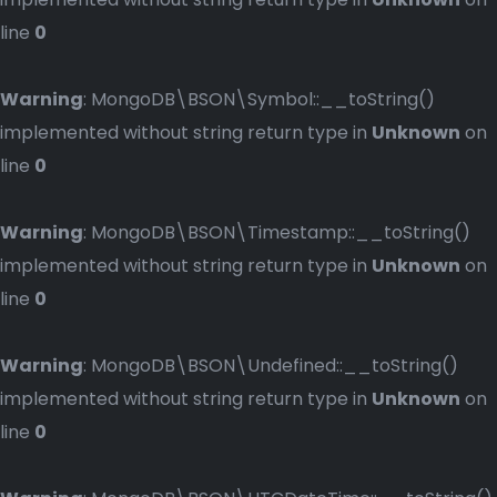
line
0
Warning
: MongoDB\BSON\Symbol::__toString()
implemented without string return type in
Unknown
on
line
0
Warning
: MongoDB\BSON\Timestamp::__toString()
implemented without string return type in
Unknown
on
line
0
Warning
: MongoDB\BSON\Undefined::__toString()
implemented without string return type in
Unknown
on
line
0