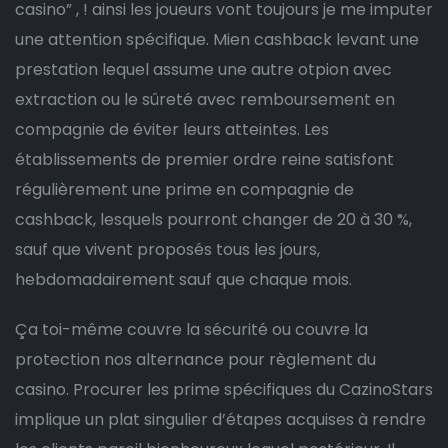
casino” , ! ainsi les joueurs vont toujours je me imputer
une attention spécifique. Mien cashback levant une
prestation lequel assume une autre otpion avec
extraction ou le sûreté avec remboursement en
compagnie de éviter leurs atteintes. Les
établissements de premier ordre reine satisfont
régulièrement une prime en compagnie de
cashback, lesquels pourront changer de 20 à 30 %,
sauf que vivent proposés tous les jours,
hebdomadairement sauf que chaque mois.
Ça toi-même couvre la sécurité ou couvre la
protection nos alternance pour règlement du
casino. Procurer les prime spécifiques du CazinoStars
implique un plat singulier d’étapes acquises à rendre