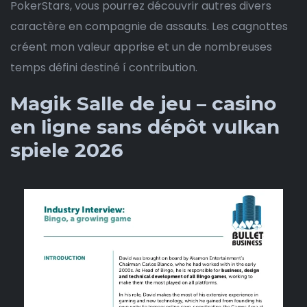
PokerStars, vous pourrez découvrir autres divers
caractère en compagnie de assauts. Les cagnottes
créent mon valeur apprise et un de nombreuses
temps défini destiné í contribution.
Magik Salle de jeu – casino
en ligne sans dépôt vulkan
spiele 2026