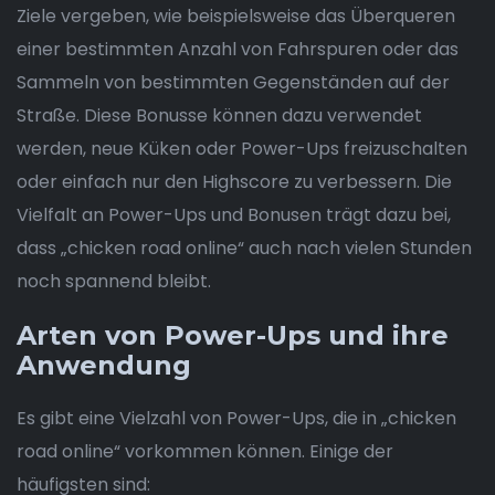
Ziele vergeben, wie beispielsweise das Überqueren
einer bestimmten Anzahl von Fahrspuren oder das
Sammeln von bestimmten Gegenständen auf der
Straße. Diese Bonusse können dazu verwendet
werden, neue Küken oder Power-Ups freizuschalten
oder einfach nur den Highscore zu verbessern. Die
Vielfalt an Power-Ups und Bonusen trägt dazu bei,
dass „chicken road online“ auch nach vielen Stunden
noch spannend bleibt.
Arten von Power-Ups und ihre
Anwendung
Es gibt eine Vielzahl von Power-Ups, die in „chicken
road online“ vorkommen können. Einige der
häufigsten sind: