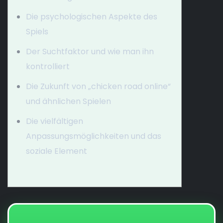
Die psychologischen Aspekte des
Spiels
Der Suchtfaktor und wie man ihn
kontrolliert
Die Zukunft von „chicken road online“
und ähnlichen Spielen
Die vielfältigen
Anpassungsmöglichkeiten und das
soziale Element