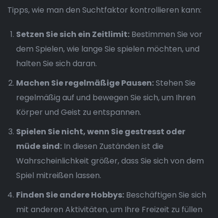
Tipps, wie man den Suchtfaktor kontrollieren kann:
Setzen Sie sich ein Zeitlimit:
Bestimmen Sie vor
dem Spielen, wie lange Sie spielen möchten, und
halten Sie sich daran.
Machen Sie regelmäßige Pausen:
Stehen Sie
regelmäßig auf und bewegen Sie sich, um Ihren
Körper und Geist zu entspannen.
Spielen Sie nicht, wenn Sie gestresst oder
müde sind:
In diesen Zuständen ist die
Wahrscheinlichkeit größer, dass Sie sich von dem
Spiel mitreißen lassen.
Finden Sie andere Hobbys:
Beschäftigen Sie sich
mit anderen Aktivitäten, um Ihre Freizeit zu füllen