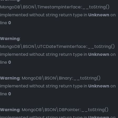
MongoDB\BSON\TimestampInterface::__toString()
implemented without string return type in
Unknown
on
line
0
Warning
:
MongoDB\BSON\UTCDateTimeInterface::__toString()
implemented without string return type in
Unknown
on
line
0
Warning
: MongoDB\BSON\Binary::__toString()
implemented without string return type in
Unknown
on
line
0
Warning
: MongoDB\BSON\DBPointer::__toString()
implemented without string return type in
Unknown
on