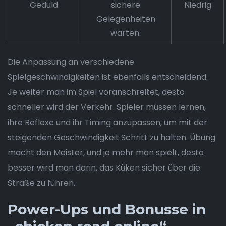
Geduld
sichere
Niedrig
Gelegenheiten
warten.
Die Anpassung an verschiedene
Spielgeschwindigkeiten ist ebenfalls entscheidend.
Je weiter man im Spiel voranschreitet, desto
schneller wird der Verkehr. Spieler müssen lernen,
ihre Reflexe und ihr Timing anzupassen, um mit der
steigenden Geschwindigkeit Schritt zu halten. Übung
macht den Meister, und je mehr man spielt, desto
besser wird man darin, das Küken sicher über die
Straße zu führen.
Power-Ups und Bonusse in