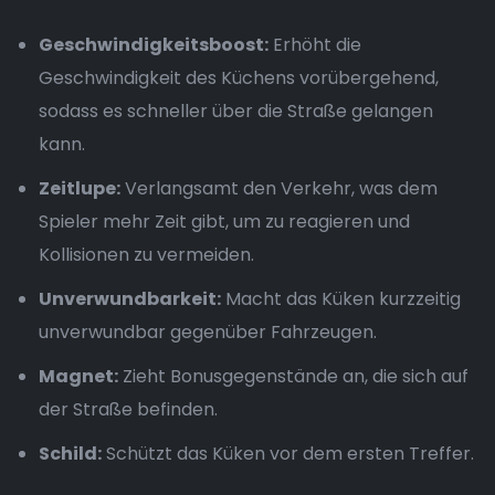
Geschwindigkeitsboost:
Erhöht die
Geschwindigkeit des Küchens vorübergehend,
sodass es schneller über die Straße gelangen
kann.
Zeitlupe:
Verlangsamt den Verkehr, was dem
Spieler mehr Zeit gibt, um zu reagieren und
Kollisionen zu vermeiden.
Unverwundbarkeit:
Macht das Küken kurzzeitig
unverwundbar gegenüber Fahrzeugen.
Magnet:
Zieht Bonusgegenstände an, die sich auf
der Straße befinden.
Schild:
Schützt das Küken vor dem ersten Treffer.