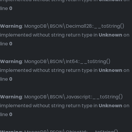
line
0
Warning
: MongoDB\BSON\Decimal128::__toString()
implemented without string return type in
Unknown
on
line
0
Warning
: MongoDB\BSON\Int64::__toString()
implemented without string return type in
Unknown
on
line
0
Warning
: MongoDB\BSON\Javascript::__toString()
implemented without string return type in
Unknown
on
line
0