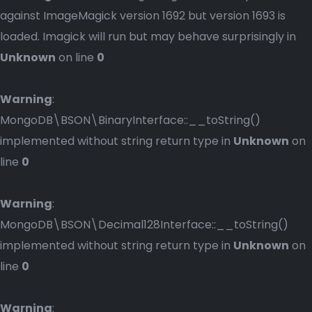
against ImageMagick version 1692 but version 1693 is
loaded. Imagick will run but may behave surprisingly in
Unknown
on line
0
Warning
:
MongoDB\BSON\BinaryInterface::__toString()
implemented without string return type in
Unknown
on
line
0
Warning
:
MongoDB\BSON\Decimal128Interface::__toString()
implemented without string return type in
Unknown
on
line
0
Warning
: