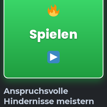
Spielen
Anspruchsvolle
Hindernisse meistern