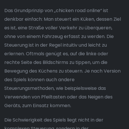
Das Grundprinzip von „chicken road online“ ist
denkbar einfach: Man steuert ein Küken, dessen Ziel
es ist, eine Straße voller Verkehr zu überqueren,
ohne von einem Fahrzeug erfasst zu werden. Die
Steuerung ist in der Regel intuitiv und leicht zu
erlernen. Oftmals genügt es, auf die linke oder
rechte Seite des Bildschirms zu tippen, um die
Bewegung des Küchens zu steuern. Je nach Version
des Spiels können auch andere
Steuerungsmethoden, wie beispielsweise das
Verwenden von Pfeiltasten oder das Neigen des
Geräts, zum Einsatz kommen.
Die Schwierigkeit des Spiels liegt nicht in der
komplexen Steuerung, sondern in der