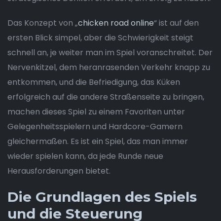
Das Konzept von „
chicken road online
“ ist auf den
ersten Blick simpel, aber die Schwierigkeit steigt
schnell an, je weiter man im Spiel voranschreitet. Der
Nervenkitzel, dem heranrasenden Verkehr knapp zu
entkommen, und die Befriedigung, das Küken
erfolgreich auf die andere Straßenseite zu bringen,
machen dieses Spiel zu einem Favoriten unter
Gelegenheitsspielern und Hardcore-Gamern
gleichermaßen. Es ist ein Spiel, das man immer
wieder spielen kann, da jede Runde neue
Herausforderungen bietet.
Die Grundlagen des Spiels
und die Steuerung