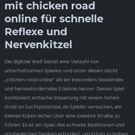
mit chicken road
online für schnelle
Reflexe und
Nervenkitzel
Die digitale Welt bietet eine Vielzahl von
unterhaltsamen Spielen, und unter diesen sticht
„chicken road online“ als ein besonders fesselndes
und herausforderndes Erlebnis hervor. Dieses Spiel
kombiniert einfache Steuerung mit einem hohen
Grad an Suchtpotenzial, da Spieler versuchen, ein
kleines Küken sicher über eine belebte Straße zu
führen. Es ist ein Spiel, das schnelle Reaktionen und
strategisches Denken erfordert, um Erfolg zu haben.