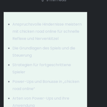
Anspruchsvolle Hindernisse meistern
mit chicken road online für schnelle
Reflexe und Nervenkitzel
Die Grundlagen des Spiels und die
Steuerung
Strategien für fortgeschrittene
Spieler
Power-Ups und Bonusse in „chicken
road online“
Arten von Power-Ups und ihre
Anwendung